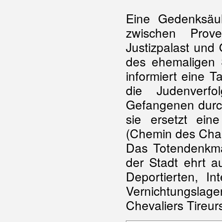
Eine Gedenksäu
zwischen Prov
Justizpalast un
des ehemaligen 
informiert eine T
die Judenverf
Gefangenen durch
sie ersetzt ei
(Chemin des Char
Das Totendenkma
der Stadt ehrt a
Deportierten, In
Vernichtungsla
Chevaliers Tireurs