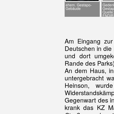
ehem. Gestapo-
Gedenk
Gebäude
Gestap
Quelle:
FNDIR
Am Eingang zur 
Deutschen in die
und dort umgek
Rande des Parks)
An dem Haus, in
untergebracht wa
Heinson, wurd
Widerstandskä
Gegenwart des in
krank das KZ Ma