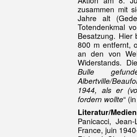
Aktion am 8. J
zusammen mit si
Jahre alt (Ged
Totendenkmal vo
Besatzung. Hier
800 m entfernt, 
an den von Weh
Widerstands. Die 
Bulle gefun
Albertville/Beau
1944, als er (v
“ (i
fordern wollte
Literatur/Medien
Panicacci, Jean-
France, juin 194