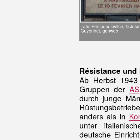
Tafel Hristodoulovitch; © Jose
Guyonnet, genweb
Résistance und
Ab Herbst 1943 
Gruppen der
AS
durch junge Män
Rüstungsbetrie
anders als in
Kor
unter italienis
deutsche Einric