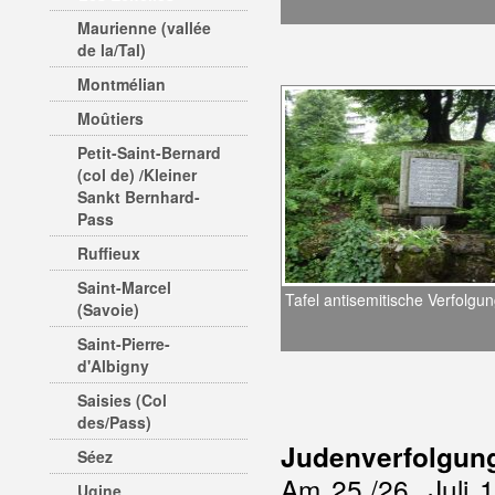
Maurienne (vallée
de la/Tal)
Montmélian
Moûtiers
Petit-Saint-Bernard
(col de) /Kleiner
Sankt Bernhard-
Pass
Ruffieux
Saint-Marcel
Tafel antisemitische Verfolgu
(Savoie)
Saint-Pierre-
d'Albigny
Saisies (Col
des/Pass)
Judenverfolgun
Séez
Am 25./26. Juli 
Ugine