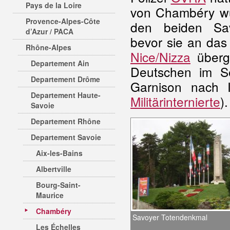
Pays de la Loire
von Chambéry wur
Provence-Alpes-Côte
den beiden Savo
d’Azur / PACA
bevor sie an das i
Rhône-Alpes
Nice/Nizza
überg
Departement Ain
Deutschen im Se
Departement Drôme
Garnison nach I
Departement Haute-
Militärinternierte
).
Savoie
Departement Rhône
Departement Savoie
Aix-les-Bains
Albertville
Bourg-Saint-
Maurice
Chambéry
Savoyer Totendenkmal
Les Échelles