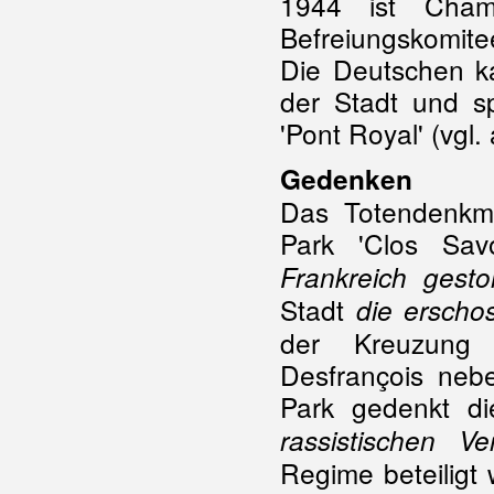
1944 ist Cham
Befreiungskomit
Die Deutschen k
der Stadt und sp
'Pont Royal' (vgl.
Gedenken
Das Totendenkm
Park 'Clos Savo
Frankreich gesto
Stadt
die erscho
der Kreuzung 
Desfrançois neb
Park gedenkt d
rassistischen Ve
Regime beteiligt