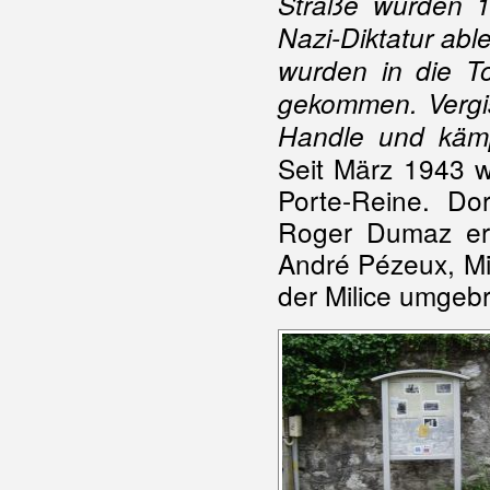
Straße wurden 
Nazi-Diktatur abl
wurden in die To
gekommen. Vergiss
Handle und kämp
Seit März 1943 w
Porte-Reine. Do
Roger Dumaz er
André Pézeux, Mi
der Milice umgebr