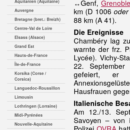
↔Genf,
Grenobl
Aquitanien (Aquitaine)
km (D 1006
oder
Auvergne
88 km (A 41).
Bretagne (bret.: Breizh)
Centre-Val de Loire
Die Ereignisse
Elsass (Alsace)
Chambéry lag zu
Grand Est
warnte der frz. P
Hauts-de-France
Lycée). Vichy-St
22. September
Île-de-France
gefeiert, er 
Korsika (Corse /
Corsica)
Annexionsgelü
Languedoc-Roussillon
Hausfrauen gegen
Limousin
Italienische Be
Lothringen (Lorraine)
Am 12./13. Sep
Midi-Pyrénées
Savoyen – von it
Nouvelle-Aquitaine
Polizei
OVRA
hatt