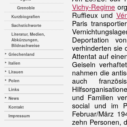
Vichy-Regime
org
Grenoble
Ruffieux und
Vén
Kurzbiografien
Paris transporti
Sachstichworte
Vernichtungslage
Literatur, Medien,
Deportation vo
Abkürzungen,
Bildnachweise
verhinderten sie
Attentat auf einen
Griechenland
Geiseln verhaft
Italien
nahmen die antis
Litauen
auch französ
Polen
Hilfsorganisatio
Links
und Familien ver
News
social und im P
Kontakt
Februar/März 19
Impressum
zehn Personen, d