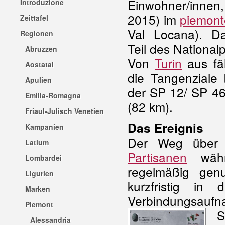
Einwohner/innen
Introduzione
2015) im
piemont
Zeittafel
Val Locana). Da
Regionen
Teil des National
Abruzzen
Von
Turin
aus fä
Aostatal
die Tangenziale 
Apulien
der SP 12/ SP 4
Emilia-Romagna
(82 km).
Friaul-Julisch Venetien
Das Ereignis
Kampanien
Der Weg über 
Latium
Partisanen
wäh
Lombardei
regelmäßig gen
Ligurien
kurzfristig in
Marken
Verbindungsauf
Piemont
S
Alessandria