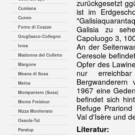
zurückgesetzt gg
Cumiana
ist im Erdgesch
Cuneo
"Galisiaquarantaq
Forno di Coazze
Galisia zu seh
Capoluogo 3, 100
Grugliasco-Collegno
An der Seitenwa
Ivrea
Ceresole befindet
Madonna del Colletto
Opfer des Lawine
Margone
nur erreichba
Meana di Susa
Bergwanderern 
Meina
1967 eine Gedenk
Mompantero (Susa)
befindet sich hi
Monte Freidour
Refuge Prariond 
Nizza Monferrato
Val d'Isère und d
Ossola-Tal
Literatur:
Paralup