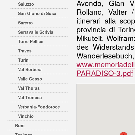
Avondo, Gian Vi
Saluzzo
Rolland, Valter /
San Giorio di Susa
itinerari alla sc
Saretto
provincia di Tori
Serravalle Scrivia
Mikuteit, Wolfra
Torre Pellice
des Widerstands
Traves
Wanderlese
Turin
www.memoriadel
Val Borbera
PARADISO-3.pdf
Valle Gesso
Val Thuras
Val Troncea
Verbania-Fondotoce
Vinchio
Rom
Toskana