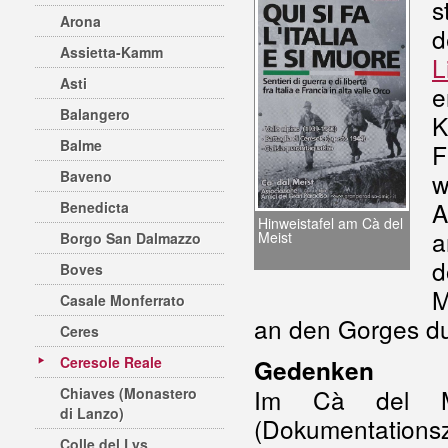
s
Arona
Assietta-Kamm
L
Asti
Balangero
K
Balme
F
Baveno
w
A
Benedicta
Hinweistafel am Cà del
a
Meist
Borgo San Dalmazzo
d
Boves
M
Casale Monferrato
an den Gorges du
Ceres
Ceresole Reale
Gedenken
Im Cà del Me
Chiaves (Monastero
di Lanzo)
(Dokumentationsz
Colle del Lys