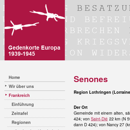
Senones
Home
Wir über uns
Region Lothringen (Lorrain
Frankreich
Einführung
Der Ort
Gemeinde mit einem alten, säk
Zeittafel
424; von
Saint-Dié
22 km (N 5
Regionen
dann D 424); von Nancy 27 (k