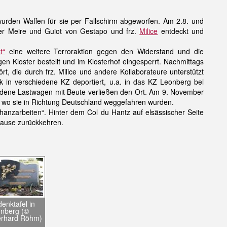
wurden Waffen für sie per Fallschirm abgeworfen. Am 2.8. und
er Meire und Guiot von Gestapo und frz.
Milice
entdeckt und
t“
eine weitere Terroraktion gegen den Widerstand und die
n Kloster bestellt und im Klosterhof eingesperrt. Nachmittags
 die durch frz. Milice und andere Kollaborateure unterstützt
n verschiedene KZ deportiert, u.a. in das KZ Leonberg bei
ladene Lastwagen mit Beute verließen den Ort. Am 9. November
 wo sie in Richtung Deutschland weggefahren wurden.
nzarbeiten“. Hinter dem Col du Hantz auf elsässischer Seite
Hause zurückkehren.
enktafel in
nberg (©
rhard Röhm)