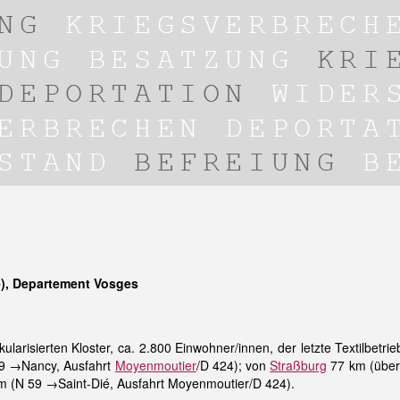
e), Departement Vosges
ularisierten Kloster, ca. 2.800 Einwohner/innen, der letzte Textilbet
9 →Nancy, Ausfahrt
Moyenmoutier
/D 424); von
Straßburg
77 km (übe
m (N 59 →Saint-Dié, Ausfahrt Moyenmoutier/D 424).