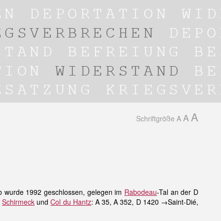
A
A
Schriftgröße
A
rieb wurde 1992 geschlossen, gelegen im
Rabodeau
-Tal an der D
r
Schirmeck
und
Col du Hantz
: A 35, A 352, D 1420 →Saint-Dié,