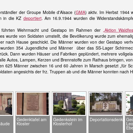
ständler der Groupe Mobile d'Alsace (
GMA
) aktiv. Im Herbst 1944 
n in die KZ
deportiert
. Am 16.9.1944 wurden die Widerstandskämpf
4 führten Wehrmacht und Gestapo im Rahmen der
„Aktion Waldfes
es wurde von Soldaten umstellt, die Bevölkerung wurde zum ehemalige
er nach Hause geschickt. Die Männer wurden von der Gestapo verhört,
urden 354 Jugendliche und Männer über das SS-Lager Schirmeck i
 zurück. Dann wurden Häuser und Fabriken geplündert, mehrere vollge
alle Autos, Lampen, Kerzen und Brennstoffe zum Rathaus bringen, von
625 Männer zwischen 16 und 60 Jahren in Marsch gesetzt „für Scha
oldaten angesichts der frz. Truppen ab und die Männer konnten nach 
Gedenktafel am
Gedenkstein im
Deportationsdenkmal
Ged
bäude
Kloster
Klosterhof
Leo
Ebe