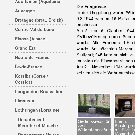
Aquitanien (Aquitaine)
Die Ereignisse
Auvergne
In der Umgebung waren Wider
9.8.1944 wurden 16 Persone
Bretagne (bret.: Breizh)
erschossen.
Centre-Val de Loire
Am 5. und 6. Oktober 194
Zivilbevölkerung durch. Senon
Elsass (Alsace)
wurden Alte, Frauen und Kind
Grand Est
wurde. Am nächsten Morgen w
Stuttgart; 245 kehrten nicht
Hauts-de-France
mussten die Einwohner/innen 
Île-de-France
Am 21. November 1944 wurden 
setzten sich die Wehrmachtss
Korsika (Corse /
Corsica)
Languedoc-Roussillon
Limousin
Lothringen (Lorraine)
Departement
Gedenkkreuz für
Ehem.
Meurthe-et-Moselle
zwei
Klosterge
Widerstandskämpfer
mit Blick in
Klosterhof
Departement Meuse