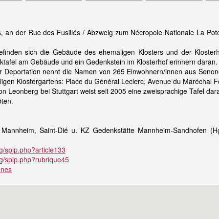
 an der Rue des Fusillés / Abzweig zum Nécropole Nationale La Poter
inden sich die Gebäude des ehemaligen Klosters und der Klosterho
ktafel am Gebäude und ein Gedenkstein im Klosterhof erinnern daran.
er Deportation nennt die Namen von 265 Einwohnern/innen aus Seno
ligen Klostergartens: Place du Général Leclerc, Avenue du Maréchal
n Leonberg bei Stuttgart weist seit 2005 eine zweisprachige Tafel da
bten.
e Mannheim, Saint-Dié u. KZ Gedenkstätte Mannheim-Sandhofen (H
g/spip.php?article133
rg/spip.php?rubrique45
ones