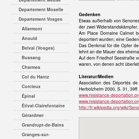
Departement Moselle
Gedenken
Departement Vosges
Etwas außerhalb von Senones,
der zwei Widerstandskämpfer.
Allarmont
Am Place Domaine Calmet bef
Anould
deportiert wurden; eine Geden
Das Denkmal für die Opfer d
Belval (Vosges)
lehnt an die Mauer des ehema
Bussang
Auf dem Friedhof Seestraße vo
waren, von denen acht überle
Charmes
Literatur/Medien
Col du Hantz
Association des Déportés d
Corcieux
Herbolzheim 2000, S. 31, 39ff.
www.resistance-deportation.or
Épinal
www.resistance-deportation.o
Étival-Clairefontaine
http://fr.wikipedia.org/wiki/Sen
Gérardmer
Grandrupt-de-Bains
Granges-sur-