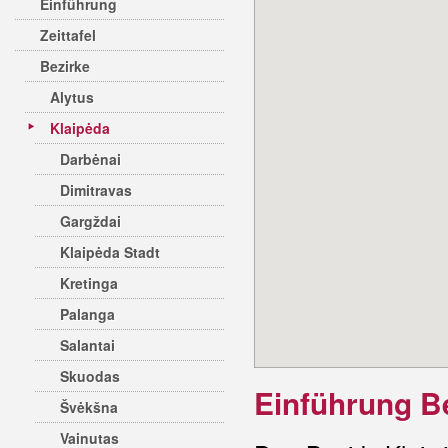
Einführung
Zeittafel
Bezirke
Alytus
Klaipėda
Darbėnai
Dimitravas
Gargždai
Klaipėda Stadt
Kretinga
Palanga
Salantai
Skuodas
Einführung B
Švėkšna
Vainutas