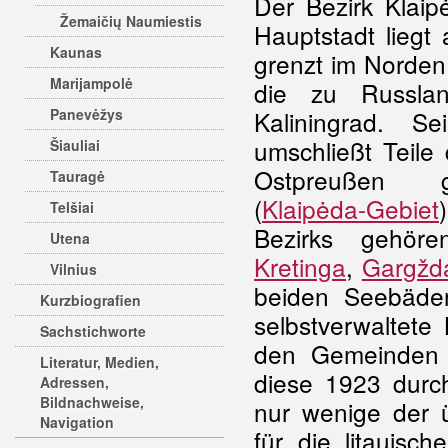
Der Bezirk Klaip
Žemaičių Naumiestis
Hauptstadt liegt
Kaunas
grenzt im Norden
Marijampolė
die zu Russla
Panevėžys
Kaliningrad. Se
umschließt Teile
Šiauliai
Ostpreußen g
Tauragė
(
Klaipėda-Gebiet
Telšiai
Bezirks gehö
Utena
Kretinga
,
Gargžd
Vilnius
beiden Seebäde
Kurzbiografien
selbstverwaltete
Sachstichworte
den Gemeinden 
Literatur, Medien,
diese 1923 durch
Adressen,
Bildnachweise,
nur wenige der 
Navigation
für die litauisc