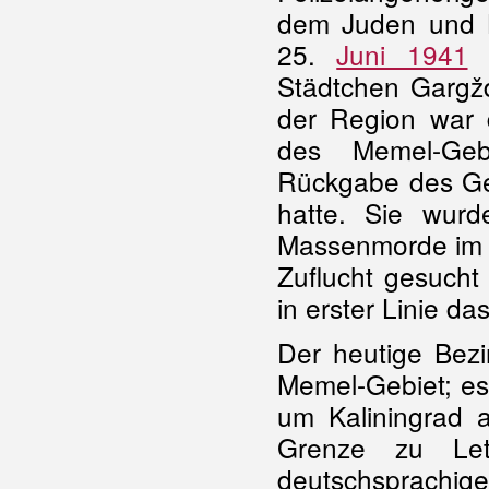
dem Juden und 
25.
Juni 1941
i
Städtchen Gargžd
der Region war 
des Memel-Gebi
Rückgabe des Ge
hatte. Sie wur
Massenmorde im l
Zuflucht gesucht
in erster Linie das
Der heutige Bezi
Memel-Gebiet; es
um Kaliningrad 
Grenze zu Let
deutschsprachige