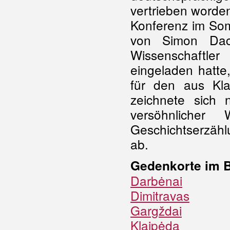
vertrieben worden
Konferenz im So
von Simon Dach
Wissenschaftl
eingeladen hatte
für den aus Kla
zeichnete sich 
versöhnlicher
Geschichtserzähl
ab.
Gedenkorte im B
Darbėnai
Dimitravas
Gargždai
Klaipėda