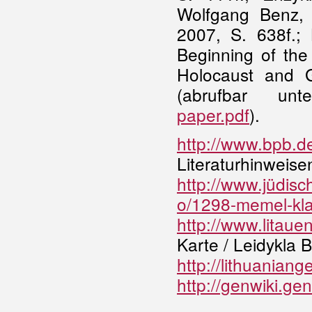
Wolfgang Benz,
2007, S. 638f.;
Beginning of the 
Holocaust and 
(abrufbar u
paper.pdf
).
http://www.bpb.d
Literaturhinweise
http://www.jüdis
o/1298-memel-kla
http://www.litauen
Karte / Leidykla B
http://lithuanian
http://genwiki.g