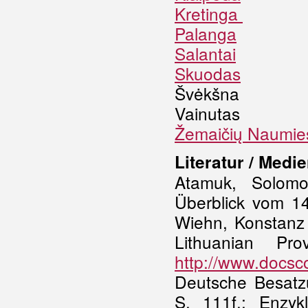
Kretinga
Palanga
Salantai
Skuodas
Švėkšna
Vainutas
Žemaičių Naumies
Literatur / Medi
Atamuk, Solomo
Überblick vom 14
Wiehn, Konstanz 
Lithuanian Pr
http://www.docsc
Deutsche Besatzu
S. 111f.; Enzyk