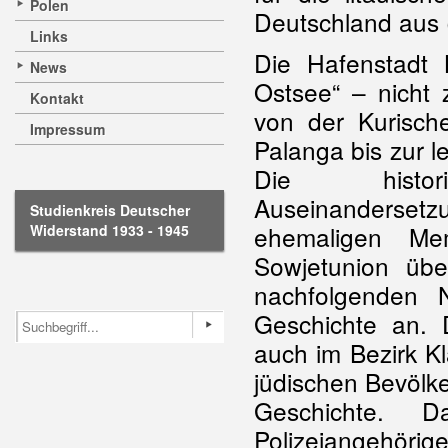
Polen
Deutschland aus 
Links
Die Hafenstadt 
News
Ostsee“ – nicht 
Kontakt
von der Kurisc
Impressum
Palanga bis zur l
Die histor
Auseinandersetz
Studienkreis Deutscher
ehemaligen Me
Widerstand 1933 - 1945
Sowjetunion üb
nachfolgenden
Geschichte an. 
auch im Bezirk K
jüdischen Bevölk
Geschichte. 
Polizeiangehörig