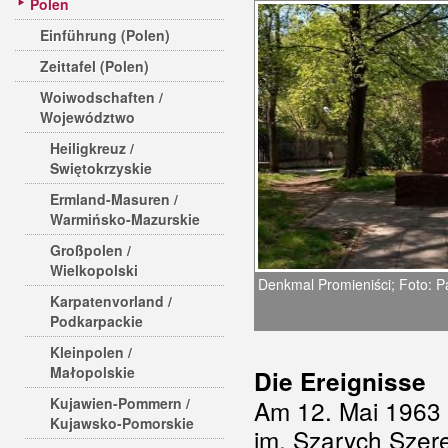
Polen
Einführung (Polen)
Zeittafel (Polen)
Woiwodschaften /
Województwo
Heiligkreuz /
Swiętokrzyskie
Ermland-Masuren /
Warmińsko-Mazurskie
Großpolen /
Wielkopolski
Denkmal Promieniści; Foto: P
Karpatenvorland /
Podkarpackie
Kleinpolen /
Małopolskie
Die Ereignisse
Kujawien-Pommern /
Am 12. Mai 1963 
Kujawsko-Pomorskie
im. Szarych Szer