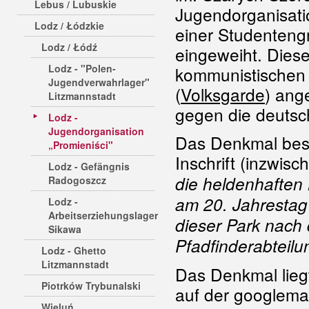
Lebus / Lubuskie
Jugendorganisati
Lodz / Łódzkie
einer Studenteng
Lodz / Łódź
eingeweiht. Diese
Lodz - "Polen-
kommunistischen
Jugendverwahrlager"
(
Volksgarde
) ang
Litzmannstadt
gegen die deutsc
Lodz -
Jugendorganisation
Das Denkmal best
„Promieniści"
Inschrift (inzwisch
Lodz - Gefängnis
die heldenhaften
Radogoszcz
am 20. Jahresta
Lodz -
Arbeitserziehungslager
dieser Park nach
Sikawa
Pfadfinderabteil
Lodz - Ghetto
Litzmannstadt
Das Denkmal liegt
Piotrków Trybunalski
auf der googlema
Wieluń