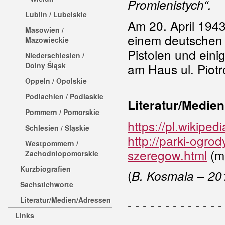
Promienistych“.
Lublin / Lubelskie
Am 20. April 1943
Masowien /
einem deutschen 
Mazowieckie
Pistolen und eini
Niederschlesien /
Dolny Śląsk
am Haus ul. Piotr
Oppeln / Opolskie
Podlachien / Podlaskie
Literatur/Medien
Pommern / Pomorskie
https://pl.wikipe
Schlesien / Sląskie
http://parki-ogro
Westpommern /
szeregow.html
(mi
Zachodniopomorskie
Kurzbiografien
(
B. Kosmala – 20
Sachstichworte
Literatur/Medien/Adressen
- - - - - - - - - - - - -
Links