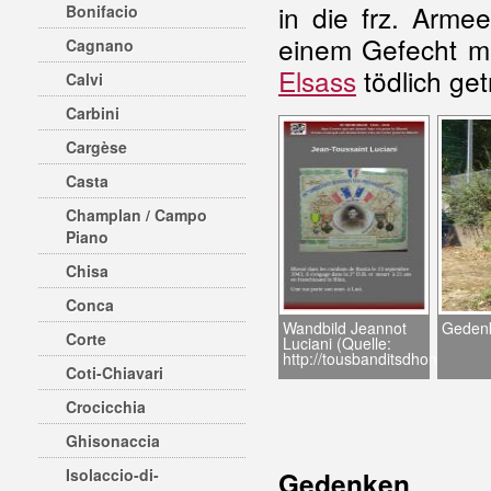
in die frz. Arme
Bonifacio
einem Gefecht m
Cagnano
Elsass
tödlich get
Calvi
Carbini
Cargèse
Casta
Champlan / Campo
Piano
Chisa
Conca
Wandbild Jeannot
Gedenk
Corte
Luciani (Quelle:
http://tousbanditsdhonneur.fr)
Coti-Chiavari
Crocicchia
Ghisonaccia
Isolaccio-di-
Gedenken