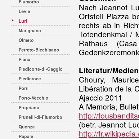
Fiumorbo
Nach Jeannot Luc
Levie
Ortsteil Piazza 
Luri
rechts ab in Ric
Marignana
Totendenkmal / 
Olmeto
Rathaus (Casa
Petreto-Bicchisano
Gedenkzeremonie 
Piana
Literatur/Medien
Piedicorte-di-Gaggio
Choury, Mauric
Piedicroce
Libération de la
Porri
Ajaccio 2011
Porto-Vecchio
A Memoria, Bulle
Propriano
http://tousbandit
Prunelli-di-Fiumorbo
(betr. Jeannot Luc
Quenza
http://fr.wikipedia
Rapale