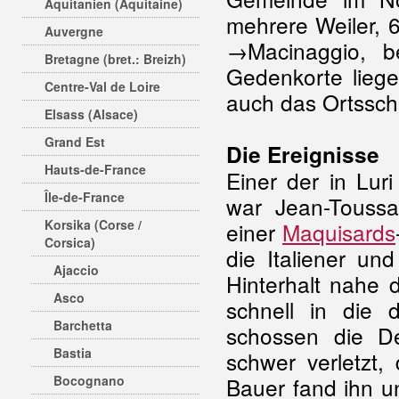
Aquitanien (Aquitaine)
mehrere Weiler, 
Auvergne
→Macinaggio, b
Bretagne (bret.: Breizh)
Gedenkorte liege
Centre-Val de Loire
auch das Ortsschi
Elsass (Alsace)
Grand Est
Die Ereignisse
Hauts-de-France
Einer der in Lu
Île-de-France
war Jean-Toussai
Korsika (Corse /
einer
Maquisards
Corsica)
die Italiener un
Ajaccio
Hinterhalt nahe
Asco
schnell in die 
Barchetta
schossen die De
Bastia
schwer verletzt,
Bocognano
Bauer fand ihn u