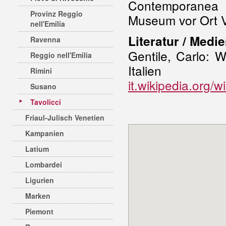
Contemporanea i
Provinz Reggio
Museum vor Ort V
nell'Emilia
Literatur / Medie
Ravenna
Gentile, Carlo: 
Reggio nell'Emilia
Italien
Rimini
it.wikipedia.org/w
Susano
Tavolicci
Friaul-Julisch Venetien
Kampanien
Latium
Lombardei
Ligurien
Marken
Piemont