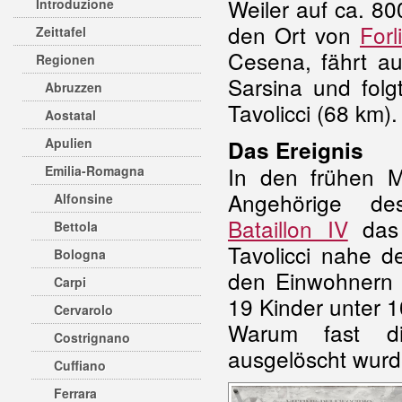
Weiler auf ca. 8
Introduzione
den Ort von
Forli
Zeittafel
Cesena, fährt au
Regionen
Sarsina und fol
Abruzzen
Tavolicci (68 km).
Aostatal
Apulien
Das Ereignis
In den frühen M
Emilia-Romagna
Angehörige 
Alfonsine
Bataillon IV
das 
Bettola
Tavolicci nahe 
Bologna
den Einwohnern 
Carpi
19 Kinder unter 
Cervarolo
Warum fast di
Costrignano
ausgelöscht wurde
Cuffiano
Ferrara