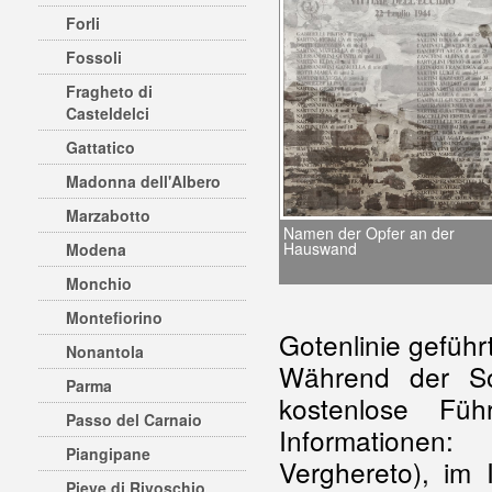
Forli
Fossoli
Fragheto di
Casteldelci
Gattatico
Madonna dell'Albero
Marzabotto
Namen der Opfer an der
Hauswand
Modena
Monchio
Montefiorino
Gotenlinie geführ
Nonantola
Während der S
Parma
kostenlose Fü
Passo del Carnaio
Informationen:
Piangipane
Verghereto), im 
Pieve di Rivoschio