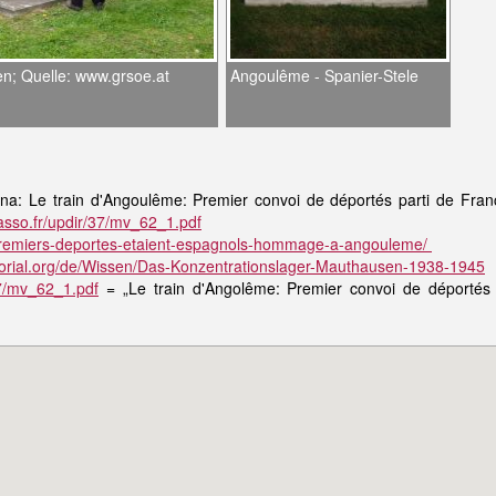
n; Quelle: www.grsoe.at
Angoulême - Spanier-Stele
nina: Le train d'Angoulême: Premier convoi de déportés parti de Fra
asso.fr/updir/37/mv_62_1.pdf
s-premiers-deportes-etaient-espagnols-hommage-a-angouleme/
rial.org/de/Wissen/Das-Konzentrationslager-Mauthausen-1938-1945
37/mv_62_1.pdf
= „Le train d'Angolême: Premier convoi de déportés 