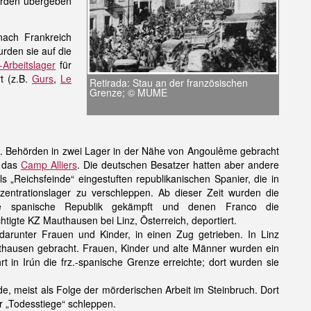
örden übergeben
nach Frankreich
urden sie auf die
Arbeitslager
für
t (z.B.
Gurs
,
Le
Retirada: Stau an der französischen
Grenze; © MUME
rz. Behörden in zwei Lager in der Nähe von Angoulême gebracht
d das
Camp Alliers
. Die deutschen Besatzer hatten aber andere
 „Reichsfeinde“ eingestuften republikanischen Spanier, die in
entrationslager zu verschleppen. Ab dieser Zeit wurden die
die spanische Republik gekämpft und denen Franco die
htigte KZ Mauthausen bei Linz, Österreich, deportiert.
runter Frauen und Kinder, in einen Zug getrieben. In Linz
ausen gebracht. Frauen, Kinder und alte Männer wurden ein
t in Irún die frz.-spanische Grenze erreichte; dort wurden sie
 meist als Folge der mörderischen Arbeit im Steinbruch. Dort
r „Todesstiege“ schleppen.