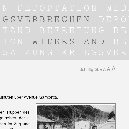
A
A
Schriftgröße
A
 Minuten über Avenue Gambetta.
den Truppen des
etrieben, der in
eben im Zug und