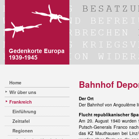
Bahnhof Depor
Home
Wir über uns
Der Ort
Frankreich
Der Bahnhof von Angoulême li
Einführung
Flucht republikanischer Spa
Am 20. August 1940 wurden 92
Zeittafel
Putsch-Generals Franco nach 
Regionen
das KZ Mauthausen bei Linz/Ö