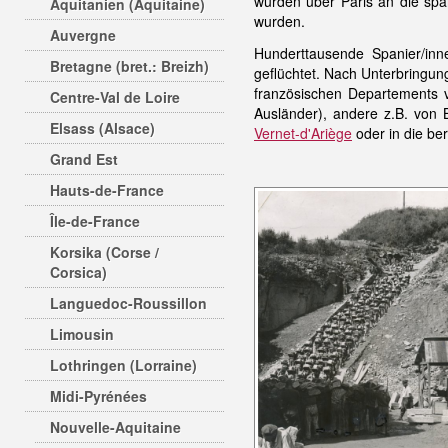
wurden über Paris an die sp
Aquitanien (Aquitaine)
wurden.
Auvergne
Hunderttausende Spanier/in
Bretagne (bret.: Breizh)
geflüchtet. Nach Unterbringun
französischen Departements ve
Centre-Val de Loire
Ausländer), andere z.B. von B
Elsass (Alsace)
Vernet-d'Ariège
oder in die be
Grand Est
Hauts-de-France
Île-de-France
Korsika (Corse /
Corsica)
Languedoc-Roussillon
Limousin
Lothringen (Lorraine)
Midi-Pyrénées
Nouvelle-Aquitaine