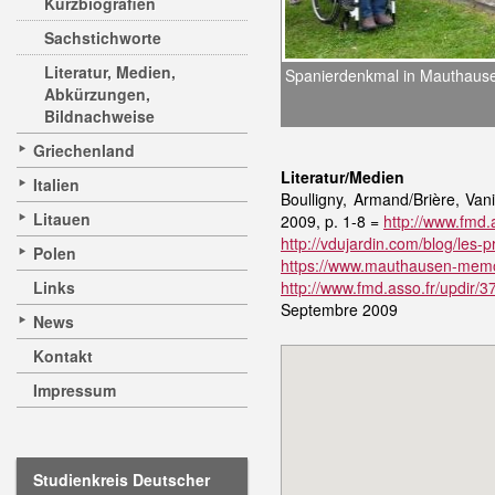
Kurzbiografien
Sachstichworte
Literatur, Medien,
Spanierdenkmal in Mauthause
Abkürzungen,
Bildnachweise
Griechenland
Literatur/Medien
Italien
Boulligny, Armand/Brière, Va
Litauen
2009, p. 1-8 =
http://www.fmd.
http://vdujardin.com/blog/le
Polen
https://www.mauthausen-memo
Links
http://www.fmd.asso.fr/updir/
Septembre 2009
News
Kontakt
Impressum
Studienkreis Deutscher