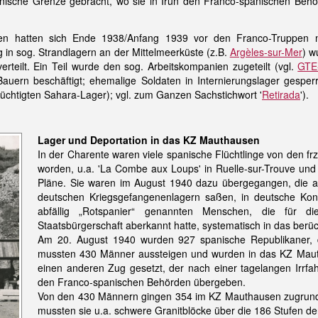
anische Grenze gebracht, wo sie in Irún den Franco-spanischen Beh
nen hatten sich Ende 1938/Anfang 1939 vor den Franco-Truppen 
g in sog. Strandlagern an der Mittelmeerküste (z.B.
Argèles-sur-Mer
) w
rteilt. Ein Teil wurde den sog. Arbeitskompanien zugeteilt (vgl.
GTE-
auern beschäftigt; ehemalige Soldaten in Internierungslager gesperr
rüchtigten Sahara-Lager); vgl. zum Ganzen Sachstichwort '
Retirada
').
Lager und Deportation in das KZ Mauthausen
In der Charente waren viele spanische Flüchtlinge von den f
worden, u.a. 'La Combe aux Loups' in Ruelle-sur-Trouve un
Pläne. Sie waren im August 1940 dazu übergegangen, die als
deutschen Kriegsgefangenenlagern saßen, in deutsche Konz
abfällig „Rotspanier“ genannten Menschen, die für 
Staatsbürgerschaft aberkannt hatte, systematisch in das berüc
Am 20. August 1940 wurden 927 spanische Republikaner, da
mussten 430 Männer aussteigen und wurden in das KZ Mauth
einen anderen Zug gesetzt, der nach einer tagelangen Irrfahr
den Franco-spanischen Behörden übergeben.
Von den 430 Männern gingen 354 im KZ Mauthausen zugrunde,
mussten sie u.a. schwere Granitblöcke über die 186 Stufen de