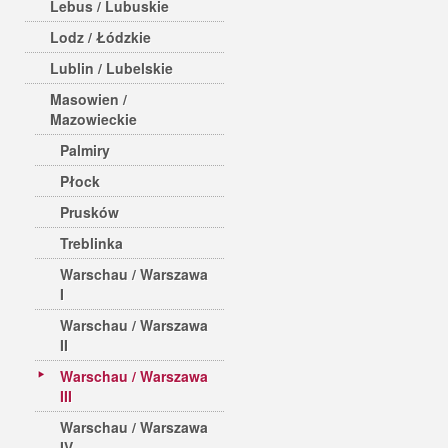
Lebus / Lubuskie
Lodz / Łódzkie
Lublin / Lubelskie
Masowien /
Mazowieckie
Palmiry
Płock
Prusków
Treblinka
Warschau / Warszawa
I
Warschau / Warszawa
II
Warschau / Warszawa
III
Warschau / Warszawa
IV