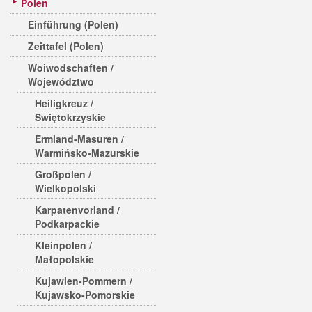
Polen
Einführung (Polen)
Zeittafel (Polen)
Woiwodschaften /
Województwo
Heiligkreuz /
Swiętokrzyskie
Ermland-Masuren /
Warmińsko-Mazurskie
Großpolen /
Wielkopolski
Karpatenvorland /
Podkarpackie
Kleinpolen /
Małopolskie
Kujawien-Pommern /
Kujawsko-Pomorskie