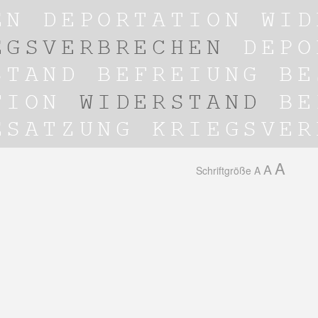
A
A
Schriftgröße
A