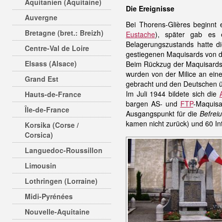
Aquitanien (Aquitaine)
Die Ereignisse
Auvergne
Bei Thorens-Glières beginnt
Bretagne (bret.: Breizh)
Eustache
), später gab es
Belagerungszustands hatte d
Centre-Val de Loire
gestiegenen Maquisards von do
Elsass (Alsace)
Beim Rückzug der Maquisards 
wurden von der Milice an ein
Grand Est
gebracht und den Deutschen üb
Im Juli 1944 bildete sich die
Hauts-de-France
bargen AS- und
FTP
-Maquisa
Île-de-France
Ausgangspunkt für die
Befrei
kamen nicht zurück) und 60 Int
Korsika (Corse /
Corsica)
Languedoc-Roussillon
Limousin
Lothringen (Lorraine)
Midi-Pyrénées
Nouvelle-Aquitaine