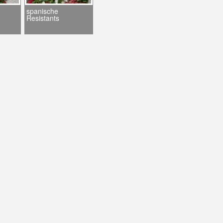
spanische
Resistants