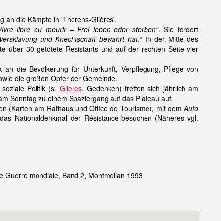
 an die Kämpfe in 'Thorens-Glières'.
Vivre libre ou mourir – Frei leben oder sterben“
. Sie fordert
Versklavung und Knechtschaft bewahrt hat
.“ In der Mitte des
 über 30 getötete Resistants und auf der rechten Seite vier
 an die Bevölkerung für Unterkunft, Verpflegung, Pflege von
 sowie die großen Opfer der Gemeinde.
oziale Politik (s.
Glières
, Gedenken) treffen sich jährlich am
m Sonntag zu einem Spaziergang auf das Plateau auf.
chen (Karten am Rathaus und Office de Tourisme), mit dem
Auto
as Nationaldenkmal der Résistance-besuchen (Näheres vgl.
me Guerre mondiale, Band 2, Montmélian 1993