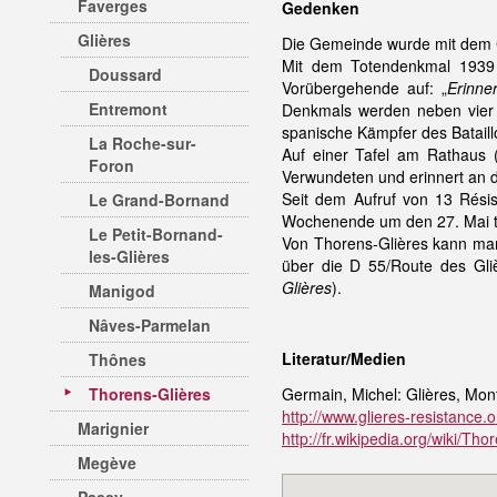
Faverges
Gedenken
Glières
Die Gemeinde wurde mit dem C
Mit dem Totendenkmal 1939 
Doussard
Vorübergehende auf: „
Erinne
Entremont
Denkmals werden neben vier K
spanische Kämpfer des Bataill
La Roche-sur-
Auf einer Tafel am Rathaus (
Foron
Verwundeten und erinnert an d
Seit dem Aufruf von 13 Résis
Le Grand-Bornand
Wochenende um den 27. Mai ta
Le Petit-Bornand-
Von Thorens-Glières kann m
les-Glières
über die D 55/Route des Gl
Glières
).
Manigod
Nâves-Parmelan
Literatur/Medien
Thônes
Thorens-Glières
Germain, Michel: Glières, Mo
http://www.glieres-resistance.
Marignier
http://fr.wikipedia.org/wiki/T
Megève