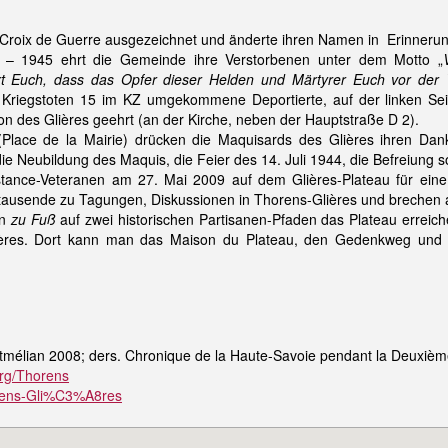
roix de Guerre ausgezeichnet und änderte ihren Namen in Erinnerung
– 1945 ehrt die Gemeinde ihre Verstorbenen unter dem Motto „
rt Euch, dass das Opfer dieser Helden und Märtyrer Euch vor der 
riegstoten 15 im KZ umgekommene Deportierte, auf der linken Seite
on des Glières geehrt (an der Kirche, neben der Hauptstraße D 2).
Place de la Mairie) drücken die Maquisards des Glières ihren Dank
ie Neubildung des Maquis, die Feier des 14. Juli 1944, die Befreiung
tance-Veteranen am 27. Mai 2009 auf dem Glières-Plateau für eine s
usende zu Tagungen, Diskussionen in Thorens-Glières und brechen a
an
zu Fuß
auf zwei historischen Partisanen-Pfaden das Plateau errei
ières. Dort kann man das Maison du Plateau, den Gedenkweg und d
ntmélian 2008; ders. Chronique de la Haute-Savoie pendant la Deuxiè
org/Thorens
horens-Gli%C3%A8res