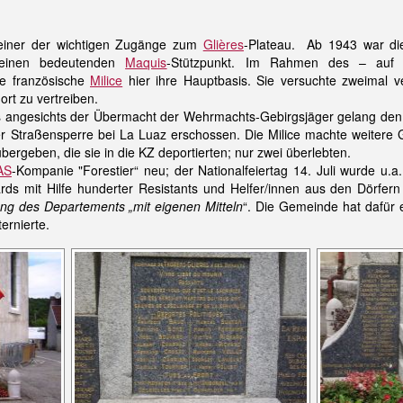
 einer der wichtigen Zugänge zum
Glières
-Plateau. Ab 1943 war di
 einen bedeutenden
Maquis
-Stützpunkt. Im Rahmen des – auf
ie französische
Milice
hier ihre Hauptbasis. Sie versuchte zweimal 
rt zu vertreiben.
angesichts der Übermacht der Wehrmachts-Gebirgsjäger gelang den me
er Straßensperre bei La Luaz erschossen. Die Milice machte weite
ergeben, die sie in die KZ deportierten; nur zwei überlebten.
AS
-Kompanie "Forestier“ neu; der Nationalfeiertag 14. Juli wurde u.
rds mit Hilfe hunderter Resistants und Helfer/innen aus den Dörfer
ung des Departements „mit eigenen Mitteln
“. Die Gemeinde hat dafür 
ernierte.