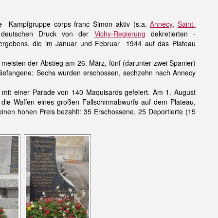
e Kampfgruppe corps franc Simon aktiv (s.a.
Annecy
,
Saint-
 deutschen Druck von der
Vichy-Regierung
dekretierten -
vergebens, die im Januar und Februar 1944 auf das Plateau
isten der Abstieg am 26. März, fünf (darunter zwei Spanier)
re Gefangene: Sechs wurden erschossen, sechzehn nach Annecy
a. mit einer Parade von 140 Maquisards gefeiert. Am 1. August
n die Waffen eines großen Fallschirmabwurfs auf dem Plateau,
einen hohen Preis bezahlt: 35 Erschossene, 25 Deportierte (15