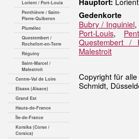
Lorient
Hauptort:
Lorient / Port-Louis
Penthièvre / Saint-
Gedenkorte
Pierre-Quiberon
Bubry / Inguiniel
Plumélec
Port-Louis
,
Pent
Questembert /
Questembert / R
Rochefort-en-Terre
Malestroit
Réguiny
Saint-Marcel /
Malestroit
Copyright für all
Centre-Val de Loire
Schmidt, Düsseldo
Elsass (Alsace)
Grand Est
Hauts-de-France
Île-de-France
Korsika (Corse /
Corsica)