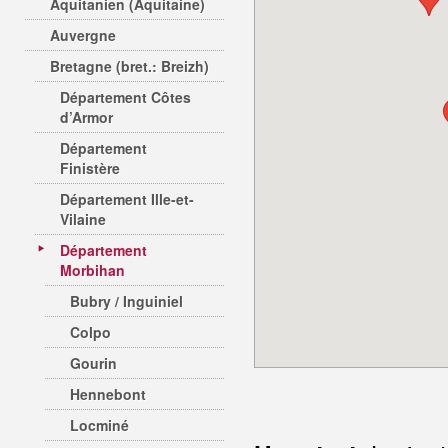
Aquitanien (Aquitaine)
Auvergne
Bretagne (bret.: Breizh)
Département Côtes
d’Armor
Département
Finistère
Département Ille-et-
Vilaine
Département
Morbihan
Bubry / Inguiniel
Colpo
Gourin
Hennebont
Locminé