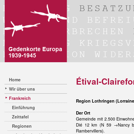
Étival-Clairef
Home
Wir über uns
Frankreich
Region Lothringen (Lorrain
Einführung
Der Ort
Zeittafel
Gemeinde mit 2.500 Einwohne
Dié 12 km (N 59 →Nancy bis
Regionen
Rambervillers).