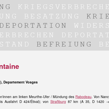
ontaine
e), Departement Vosges
r/innen am linken Meurthe-Ufer / Mündung des
Rabodeau
. Von Nan
 Ausfahrt D 424/Étival); von
Straßburg
87 km (A 35, D 1420 