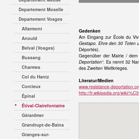
Departement Moselle
Departement Vosges
Allarmont
Gedenken
Am Eingang zur École du Vivi
Anould
Gestapo. Ehre den 30 Toten 
Belval (Vosges)
Déportés).
Gegenüber der Mairie / dem
Bussang
Deportation“
. Es nennt 32 Na
Charmes
des Zweiten Weltkrieges.
Col du Hantz
Literatur/Medien
Corcieux
www.resistance-deportation.
http://fr.wikipedia.org/wiki/%C
Épinal
Étival-Clairefontaine
Gérardmer
Grandrupt-de-Bains
Granges-sur-