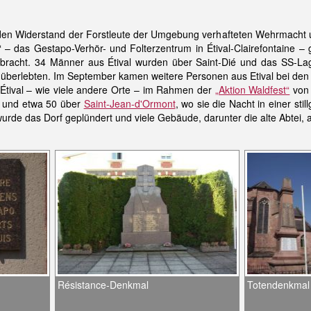
n den Widerstand der Forstleute der Umgebung verhafteten Wehrmacht 
r“ – das Gestapo-Verhör- und Folterzentrum in Étival-Clairefontaine
acht. 34 Männer aus Étival wurden über Saint-Dié und das SS-Lage
n überlebten. Im September kamen weitere Personen aus Etival bei d
tival – wie viele andere Orte – im Rahmen der
„Aktion Waldfest“
von 
lt und etwa 50 über
Saint-Jean-d'Ormont
, wo sie die Nacht in einer st
wurde das Dorf geplündert und viele Gebäude, darunter die alte Abtei,
Résistance-Denkmal
Totendenkmal