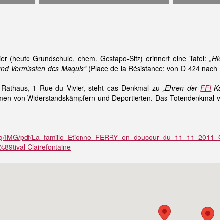
er (heute Grundschule, ehem. Gestapo-Sitz) erinnert eine Tafel:
„Hi
und Vermissten des Maquis“
(Place de la Résistance; von D 424 nach
 Rathaus, 1 Rue du Vivier, steht das Denkmal zu
„Ehren der
FFI
-K
men von Widerstandskämpfern und Deportierten. Das Totendenkmal vor
org/IMG/pdf/La_famille_Etienne_FERRY_en_douceur_du_11_11_2011_G
3%89tival-Clairefontaine