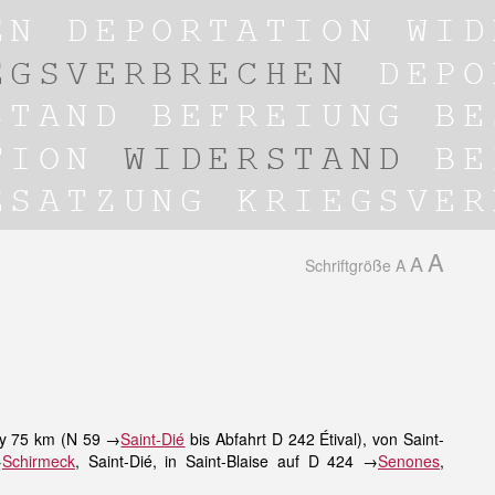
A
A
Schriftgröße
A
cy 75 km (N 59 →
Saint-Dié
bis Abfahrt D 242 Étival), von Saint-
→
Schirmeck
, Saint-Dié, in Saint-Blaise auf D 424 →
Senones
,