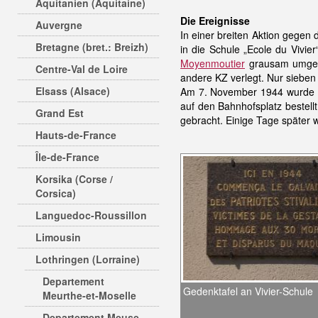
Aquitanien (Aquitaine)
Die Ereignisse
Auvergne
In einer breiten Aktion gege
Bretagne (bret.: Breizh)
in die Schule „Ecole du Vivie
Moyenmoutier
grausam umgebr
Centre-Val de Loire
andere KZ verlegt. Nur siebe
Elsass (Alsace)
Am 7. November 1944 wurde É
auf den Bahnhofsplatz bestel
Grand Est
gebracht. Einige Tage später 
Hauts-de-France
Île-de-France
Korsika (Corse /
Corsica)
Languedoc-Roussillon
Limousin
Lothringen (Lorraine)
Departement
Gedenktafel an Vivier-Schule
Meurthe-et-Moselle
Departement Meuse