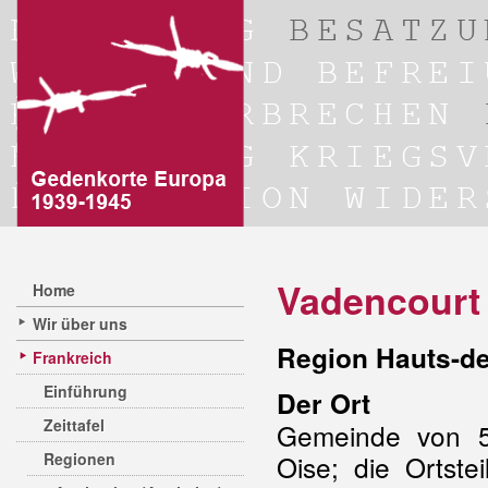
Vadencourt 
Home
Wir über uns
Region Hauts-de
Frankreich
Einführung
Der Ort
Zeittafel
Gemeinde von 5
Regionen
Oise; die Ortst