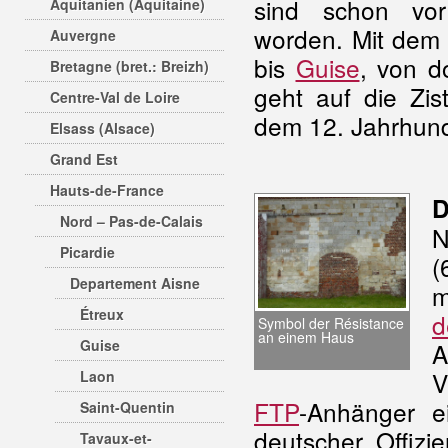
sind schon vor
Aquitanien (Aquitaine)
worden. Mit dem
Auvergne
bis
Guise
, von d
Bretagne (bret.: Breizh)
geht auf die Zis
Centre-Val de Loire
dem 12. Jahrhund
Elsass (Alsace)
Grand Est
Hauts-de-France
D
Nord – Pas-de-Calais
N
Picardie
(
Departement Aisne
m
Étreux
d
Symbol der Résistance
an einem Haus
Guise
A
V
Laon
FTP
-Anhänger e
Saint-Quentin
deutscher Offizi
Tavaux-et-