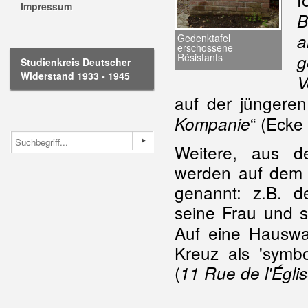
Impressum
B
a
Gedenktafel
erschossene
g
Résistants
Studienkreis Deutscher
Widerstand 1933 - 1945
V
auf der jüngeren
“ (Ecke
Kompanie
Weitere, aus 
werden auf dem 
genannt: z.B. d
seine Frau und s
Auf eine Hauswa
Kreuz als 'symb
(
11 Rue de l'Égl