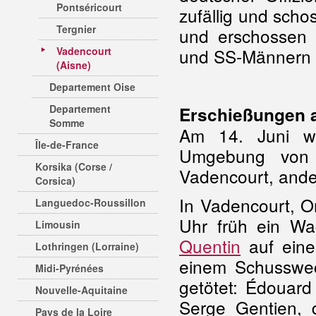
Pontséricourt
zufällig und scho
Tergnier
und erschossen 
Vadencourt
und SS-Männern 
(Aisne)
Departement Oise
Departement
Erschießungen a
Somme
Am 14. Juni w
Île-de-France
Umgebung von 
Korsika (Corse /
Vadencourt, ande
Corsica)
In Vadencourt, Or
Languedoc-Roussillon
Uhr früh ein W
Limousin
Quentin
auf eine
Lothringen (Lorraine)
einem Schusswec
Midi-Pyrénées
getötet: Édouar
Nouvelle-Aquitaine
Serge Gentien, 
Pays de la Loire