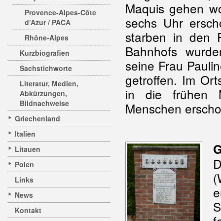
Maquis gehen wo
Provence-Alpes-Côte
sechs Uhr ersch
d’Azur / PACA
starben in den
Rhône-Alpes
Bahnhofs wurde
Kurzbiografien
seine Frau Pauli
Sachstichworte
getroffen. Im Or
Literatur, Medien,
in die frühen 
Abkürzungen,
Bildnachweise
Menschen erscho
Griechenland
Italien
G
Litauen
D
Polen
(
Links
e
News
S
Kontakt
f