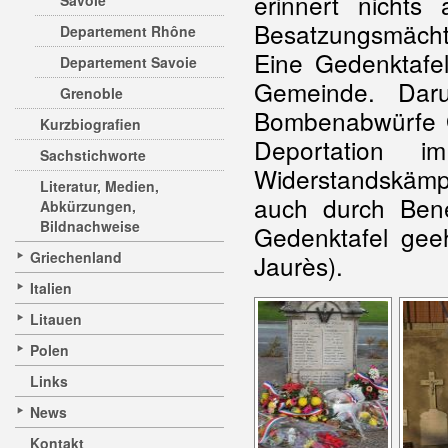
erinnert nicht
Savoie
Besatzungsmächt
Departement Rhône
Eine Gedenktafel
Departement Savoie
Gemeinde. Dar
Grenoble
Bombenabwürfe G
Kurzbiografien
Deportation 
Sachstichworte
Widerstandskämp
Literatur, Medien,
auch durch Bene
Abkürzungen,
Bildnachweise
Gedenktafel gee
Griechenland
Jaurès).
Italien
Litauen
Polen
Links
News
Kontakt