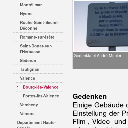
Montélimar
Nyons
Roche-Saint-Secret-
Béconne
Romans-sur-Isère
Saint-Donat-sur-
l'Herbasse
Gedenktafel André Munier
Séderon
Taulignan
Valence
Bourg-lès-Valence
Gedenken
Portes-lès-Valence
Einige Gebäude d
Vercheny
Einstellung der P
Vercors
Film-, Video- und
Departement Haute-