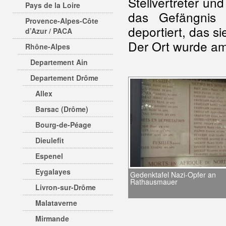
Stellvertreter und
Pays de la Loire
das Gefängnis
Provence-Alpes-Côte
deportiert, das s
d’Azur / PACA
Der Ort wurde a
Rhône-Alpes
Departement Ain
Departement Drôme
Allex
Barsac (Drôme)
Bourg-de-Péage
Dieulefit
Espenel
Eygalayes
Gedenktafel Nazi-Opfer an
Rathausmauer
Livron-sur-Drôme
Malataverne
Mirmande