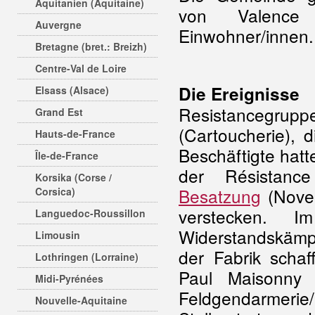
Aquitanien (Aquitaine)
von Valenc
Auvergne
Einwohner/innen.
Bretagne (bret.: Breizh)
Centre-Val de Loire
Die Ereignisse
Elsass (Alsace)
Resistancegruppe
Grand Est
(Cartoucherie), 
Hauts-de-France
Beschäftigte hatt
Île-de-France
der Résistance 
Korsika (Corse /
Besatzung
(Novem
Corsica)
verstecken. 
Languedoc-Roussillon
Widerstandskämpf
Limousin
der Fabrik schaf
Lothringen (Lorraine)
Paul Maisonny
Midi-Pyrénées
Feldgendarmerie
Nouvelle-Aquitaine