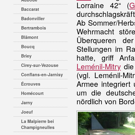
Lorraine 42“ (
G
Baccarat
durchschlagskräf
Badonviller
Ab Sommer/Herbst
Bertrambois
Wehrmacht störe
Blâmont
Überqueren der
Boucq
Stellungen im 
hatte, griff A
Briey
Leménil-Mitry
di
Cirey-sur-Vezouse
(vgl. Leménil-Mi
Conflans-en-Jarnisy
Armee integrier
Écrouves
um die deutsch
Homécourt
nördlich von Borde
Jarny
Joeuf
La Malpierre bei
Champigneulles