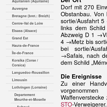
Aquitanien (Aquitaine)
Dorf mit 270 Ein
Auvergne
Obstanbau. Von 
Bretagne (bret.: Breizh)
sortie/Ausfahrt 
Centre-Val de Loire
links dem Schild
Elsass (Alsace)
Abzweig D 1 →Vi
Grand Est
4 →Metz bis sorti
Hauts-de-France
bei sortie/Aus
Île-de-France
→Safais, nach de
Korsika (Corse /
dem Schild „Mémor
Corsica)
Languedoc-Roussillon
Die Ereignisse
Limousin
Zu einer Handv
Lothringen (Lorraine)
vorgenommen
Departement
Waffenverstecke 
Meurthe-et-Moselle
STO
-Verweigere
Auboué