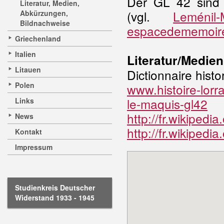
Der GL 42 sind 
Literatur, Medien,
(vgl.
Leménil-M
Abkürzungen,
Bildnachweise
espacedememoire.
Griechenland
Italien
Literatur/Medien
Litauen
Dictionnaire histo
Polen
www.histoire-lorr
le-maquis-gl42
Links
http://fr.wikiped
News
http://fr.wikipedia
Kontakt
Impressum
Studienkreis Deutscher
Widerstand 1933 - 1945