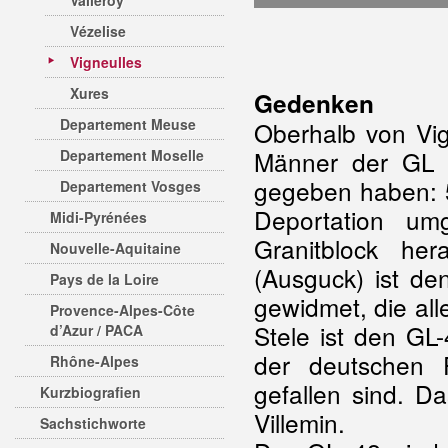
Valleroy
Vézelise
Vigneulles
Xures
Gedenken
Departement Meuse
Oberhalb von Vig
Männer der GL 4
Departement Moselle
gegeben haben: 5
Departement Vosges
Deportation u
Midi-Pyrénées
Granitblock her
Nouvelle-Aquitaine
(Ausguck) ist d
Pays de la Loire
gewidmet, die all
Provence-Alpes-Côte
Stele ist den GL
d’Azur / PACA
der deutschen
Rhône-Alpes
gefallen sind. D
Kurzbiografien
Villemin.
Sachstichworte