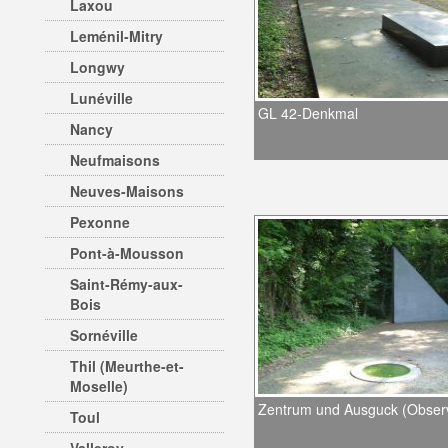
Laxou
Leménil-Mitry
Longwy
Lunéville
GL 42-Denkmal
Nancy
Neufmaisons
Neuves-Maisons
Pexonne
Pont-à-Mousson
Saint-Rémy-aux-
Bois
Sornéville
Thil (Meurthe-et-
Moselle)
Zentrum und Ausguck (Observ
Toul