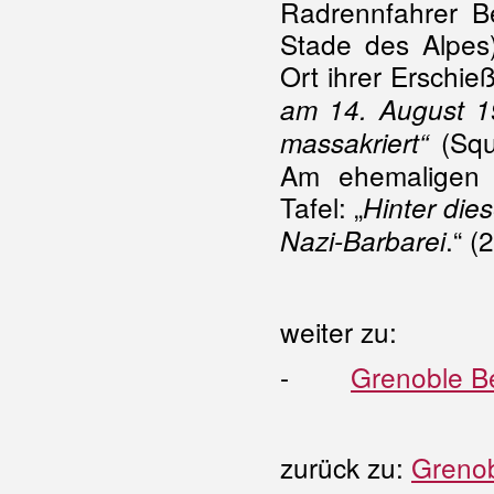
Radrennfahrer B
Stade des Alpes
Ort ihrer Erschie
am 14. August 1
(Squ
massakriert“
Am ehemaligen G
Tafel: „
Hinter die
.“ (
Nazi-Barbarei
weiter zu:
-
Grenoble B
zurück zu:
Greno