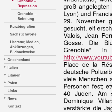
Grenoble –
groß angelegten 
Repression
Lyon) und Franci
Grenoble –
Befreiung
29. November ge
gesucht, elf ers
Kurzbiografien
Valois, Jean Per
Sachstichworte
Gosse. Die Blu
Literatur, Medien,
Abkürzungen,
Grenoble“ in
Bildnachweise
http://www.yout
Griechenland
Place de la Ré
Italien
deutsche Polizei
Litauen
viele Menschen 
Polen
Personen fest; e
Links
40 Juden. Am 
News
Dominique Villa
verstärkte die Ja
Kontakt