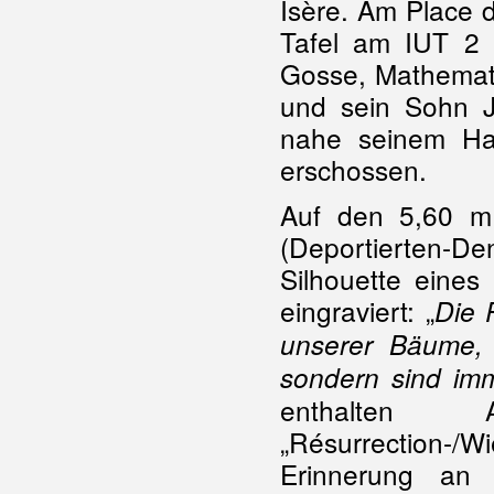
Isère. Am Place 
Tafel am IUT 2 
Gosse, Mathemati
und sein Sohn 
nahe seinem Hau
erschossen.
Auf den 5,60 m
(Deportierten-Den
Silhouette eine
eingraviert: „
Die 
unserer Bäume, 
sondern sind im
enthalten A
„Résurrection-
Erinnerung an 