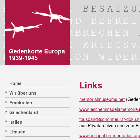
Links
Home
Wir über uns
memorialmuseums.net
(Gedenk
Frankreich
www.lescheminsdelamemoire.
Griechenland
tousbanditsdhonneur.fr/doku.
Italien
aus Privatarchiven und zum B
Litauen
www.occupation-memories.or