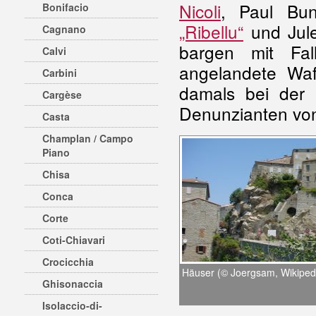
Nicoli
, Paul Bun
Bonifacio
„Ribellu“
und Jul
Cagnano
bargen mit Fal
Calvi
angelandete Waff
Carbini
damals bei der 
Cargèse
Denunzianten v
Casta
Champlan / Campo
Piano
Chisa
Conca
Corte
Coti-Chiavari
Crocicchia
Häuser (© Joergsam, Wikiped
Ghisonaccia
Isolaccio-di-