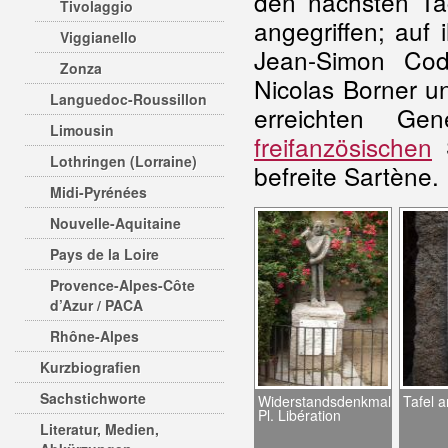
den nächsten Ta
Tivolaggio
angegriffen; auf
Viggianello
Jean-Simon Coda
Zonza
Nicolas Borner u
Languedoc-Roussillon
erreichten Ge
Limousin
freifanzösischen
S
Lothringen (Lorraine)
befreite Sartène.
Midi-Pyrénées
Nouvelle-Aquitaine
Pays de la Loire
Provence-Alpes-Côte
d’Azur / PACA
Rhône-Alpes
Kurzbiografien
Sachstichworte
Widerstandsdenkmal
Tafel 
Pl. Libération
Literatur, Medien,