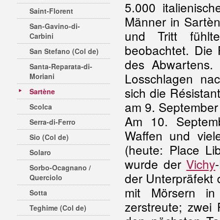
5.000 italienisc
Saint-Florent
Männer in Sartè
San-Gavino-di-
und Tritt fühl
Carbini
beobachtet. Die 
San Stefano (Col de)
des Abwartens.
Santa-Reparata-di-
Losschlagen nach
Moriani
sich die Résista
Sartène
am 9. September 
Scolca
Am 10. Septem
Serra-di-Ferro
Waffen und viel
Sio (Col de)
(heute: Place Li
Solaro
wurde der
Vichy
Sorbo-Ocagnano /
der Unterpräfekt
Querciolo
mit Mörsern in
Sotta
zerstreute; zwei 
Teghime (Col de)