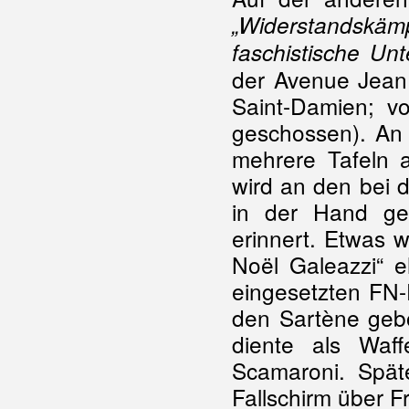
„Widerstandskä
faschistische Un
der Avenue Jean 
Saint-Damien; v
geschossen). An
mehrere Tafeln 
wird an den bei 
in der Hand gef
erinnert. Etwas w
Noël Galeazzi“ e
eingesetzten FN-
den Sartène gebo
diente als Waf
Scamaroni. Spät
Fallschirm über F