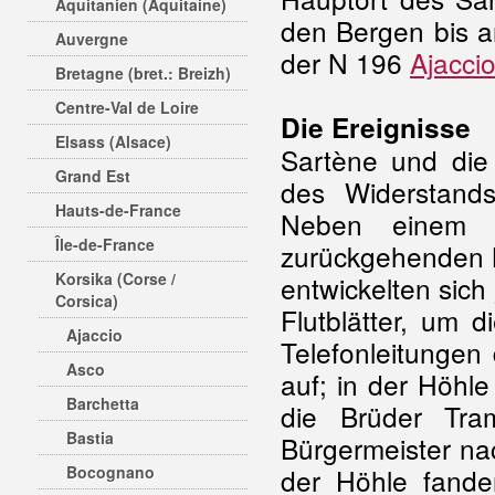
Aquitanien (Aquitaine)
den Bergen bis a
Auvergne
der N 196
Ajacci
Bretagne (bret.: Breizh)
Centre-Val de Loire
Die Ereignisse
Elsass (Alsace)
Sartène und die
Grand Est
des Widerstan
Hauts-de-France
Neben einem k
Île-de-France
zurückgehenden N
Korsika (Corse /
entwickelten sich
Corsica)
Flutblätter, um 
Ajaccio
Telefonleitungen 
Asco
auf; in der Höhle
Barchetta
die Brüder Tr
Bastia
Bürgermeister na
Bocognano
der Höhle fande