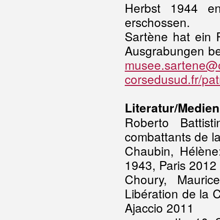
Herbst 1944 e
erschossen.
Sartène hat ein 
Ausgrabungen bei 
musee.sartene@c
corsedusud.fr/pat
Literatur/Medien
Roberto Battis
combattants de la 
Chaubin, Hélène
1943, Paris 2012
Choury, Mauric
Libération de la
Ajaccio 2011