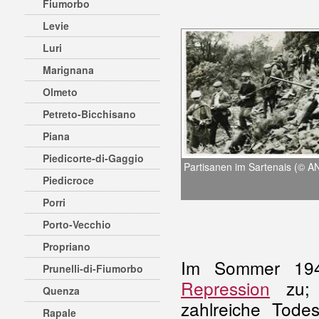
Fiumorbo
Levie
Luri
Marignana
Olmeto
Petreto-Bicchisano
Piana
Piedicorte-di-Gaggio
Partisanen im Sartenais (© 
Piedicroce
Porri
Porto-Vecchio
Propriano
Im Sommer 194
Prunelli-di-Fiumorbo
Repression
zu;
Quenza
zahlreiche Todes
Rapale