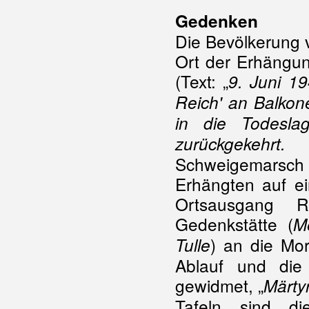
Gedenken
Die Bevölkerung 
Ort der Erhängun
(Text: „
9. Juni 1
Reich' an Balko
in die Todesla
zurückgekehrt. 
Schweigemarsch 
Erhängten auf e
Ortsausgang R
Gedenkstätte (
M
) an die Mo
Tulle
Ablauf und die
gewidmet, „
Märty
Tafeln sind d