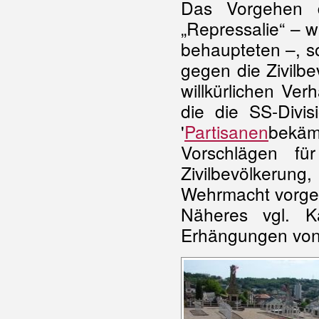
Das Vorgehen 
„Repressalie“ – 
behaupteten –, s
gegen die Zivilb
willkürlichen Ve
die die SS-Divis
'
Partisanen
bekäm
Vorschlägen fü
Zivilbevölkeru
Wehrmacht vorgele
Näheres vgl. K
Erhängungen von T