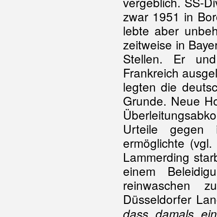
vergeblich. SS-
zwar 1951 in Bor
lebte aber unbeh
zeitweise in Bay
Stellen. Er un
Frankreich ausgel
legten die deuts
Grunde. Neue Ho
Überleitungsabk
Urteile gegen 
ermöglichte (vgl
Lammerding starb
einem Beleidig
reinwaschen z
Düsseldorfer Lan
dass damals ei