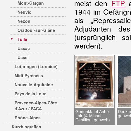
meist den
FTP
a
Mont-Gargan
1944 im Gefängni
Neuvic
als „Repressal
Nexon
Adjudanten d
Oradour-sur-Glane
(ursprünglich s
Tulle
werden).
Ussac
Ussel
Lothringen (Lorraine)
Midi-Pyrénées
Nouvelle-Aquitaine
Pays de la Loire
Provence-Alpes-Côte
d’Azur / PACA
Gedenktafel Abbé
Denkmal
Lair (© Michel
genwe
Rhône-Alpes
Cantillon, genweb)
Kurzbiografien