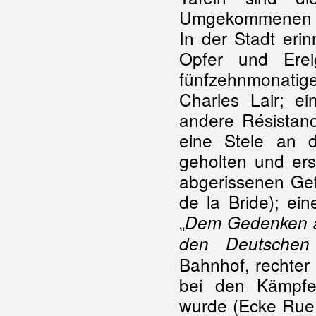
Umgekommenen v
In der Stadt eri
Opfer und Erei
fünfzehnmonatige
Charles Lair; e
andere Résistanc
eine Stele an 
geholten und er
abgerissenen Gef
de la Bride); ei
„
Dem Gedenken an
den Deutschen
Bahnhof, rechter 
bei den Kämpfe
wurde (Ecke Rue 