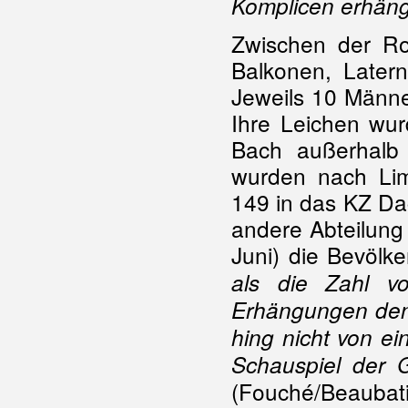
Komplicen erhäng
Zwischen der R
Balkonen, Later
Jeweils 10 Männe
Ihre Leichen wu
Bach außerhalb
wurden nach Li
149 in das KZ Da
andere Abteilung
Juni) die Bevölk
als die Zahl v
Erhängungen den T
hing nicht von e
Schauspiel der G
(Fouché/Beaubati