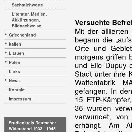
Sachstichworte
Literatur, Medien,
Abkürzungen,
Versuchte Befre
Bildnachweise
Mit der alliierten
Griechenland
begann die „aufs
Italien
Orte und Gebiet
Litauen
morgens griffen 
Polen
und Elie Dupuy d
Links
Stadt unter ihre K
Waffenfabrik 
News
gefangen. In den
Kontakt
15 FTP-Kämpfer, 
Impressum
36 wurden verwu
verwundet, von
Studienkreis Deutscher
erhängt. Am A
Widerstand 1933 - 1945