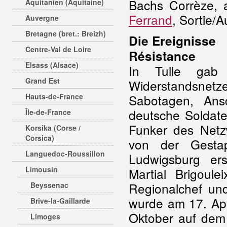
Bachs Corrèze,
Aquitanien (Aquitaine)
Ferrand
, Sortie/A
Auvergne
Bretagne (bret.: Breizh)
Die Ereignisse
Centre-Val de Loire
Résistance
Elsass (Alsace)
In Tulle ga
Grand Est
Widerstandsnet
Hauts-de-France
Sabotagen, Ansc
deutsche Soldate
Île-de-France
Funker des Net
Korsika (Corse /
Corsica)
von der Gesta
Languedoc-Roussillon
Ludwigsburg ers
Limousin
Martial Brigoul
Regionalchef un
Beyssenac
wurde am 17. Apr
Brive-la-Gaillarde
Oktober auf de
Limoges