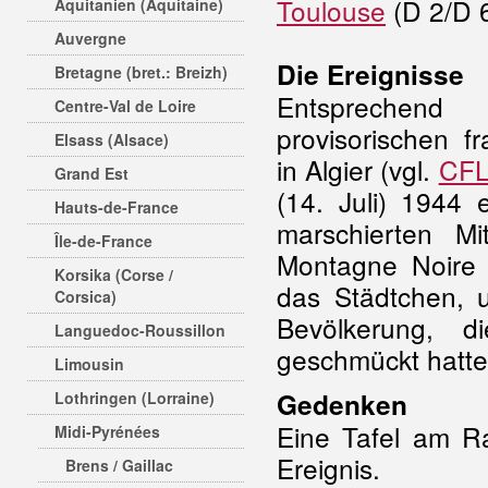
Toulouse
(D 2/D 
Aquitanien (Aquitaine)
Auvergne
Die Ereignisse
Bretagne (bret.: Breizh)
Entsprechen
Centre-Val de Loire
provisorischen f
Elsass (Alsace)
in Algier (vgl.
CF
Grand Est
(14. Juli) 1944 
Hauts-de-France
marschierten Mi
Île-de-France
Montagne Noire 
Korsika (Corse /
das Städtchen, 
Corsica)
Bevölkerung, d
Languedoc-Roussillon
geschmückt hatte
Limousin
Gedenken
Lothringen (Lorraine)
Eine Tafel am Ra
Midi-Pyrénées
Ereignis.
Brens / Gaillac