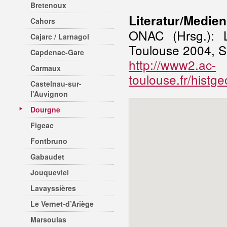
Bretenoux
Literatur/Medien
Cahors
ONAC (Hrsg.): L
Cajarc / Larnagol
Toulouse 2004, S
Capdenac-Gare
http://www2.ac-
Carmaux
toulouse.fr/histge
Castelnau-sur-
l'Auvignon
Dourgne
Figeac
Fontbruno
Gabaudet
Jouqueviel
Lavayssières
Le Vernet-d’Ariège
Marsoulas