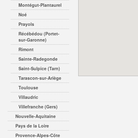
Montégut-Plantaurel
Noé
Prayols
Récébédou (Portet-
sur-Garonne)
Rimont
Sainte-Radegonde
Saint-Sulpice (Tarn)
Tarascon-sur-Ariège
Toulouse
Villaudric
Villefranche (Gers)
Nouvelle-Aquitaine
Pays de la Loire
Provence-Alpes-Côte