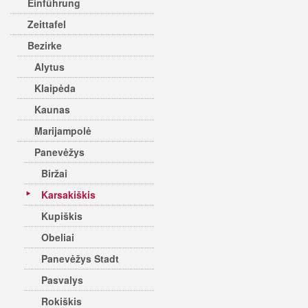
Einführung
Zeittafel
Bezirke
Alytus
Klaipėda
Kaunas
Marijampolė
Panevėžys
Biržai
Karsakiškis
Kupiškis
Obeliai
Panevėžys Stadt
Pasvalys
Rokiškis