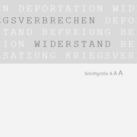
A
A
Schriftgröße
A