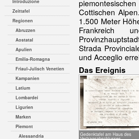
piemontesische
Introduzione
Cottischen Alpen.
Zeittafel
1.500 Meter Höh
Regionen
Frankreich 
Abruzzen
Provinzhauptsta
Aostatal
Strada Provincia
Apulien
und Acceglio err
Emilia-Romagna
Das Ereignis
Friaul-Julisch Venetien
Kampanien
Latium
Lombardei
Ligurien
Marken
Piemont
Gedenktafel am Haus des
Alessandria
Vertragsabschlusses