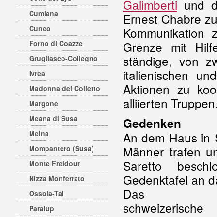
Galimberti
und di
Cumiana
Ernest Chabre zu
Cuneo
Kommunikation z
Forno di Coazze
Grenze mit Hil
ständige, von zw
Grugliasco-Collegno
italienischen u
Ivrea
Aktionen zu koo
Madonna del Colletto
alliierten Truppen
Margone
Meana di Susa
Gedenken
Meina
An dem Haus in S
Männer trafen 
Mompantero (Susa)
Saretto beschl
Monte Freidour
Gedenktafel an 
Nizza Monferrato
Das italieni
Ossola-Tal
schweizerische 
Paralup