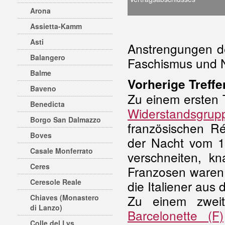
Arona
Assietta-Kamm
Asti
Anstrengungen d
Balangero
Faschismus und N
Balme
Vorherige Treffe
Baveno
Zu einem ersten 
Benedicta
Widerstandsgrupp
Borgo San Dalmazzo
französischen Ré
Boves
der Nacht vom 1
Casale Monferrato
verschneiten, k
Ceres
Franzosen waren 
Ceresole Reale
die Italiener aus
Zu einem zwei
Chiaves (Monastero
di Lanzo)
Barcelonette (F)
Colle del Lys