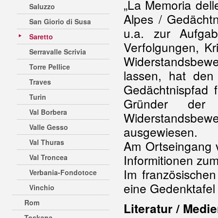
„La Memoria dell
Saluzzo
Alpes / Gedächtn
San Giorio di Susa
u.a. zur Aufgab
Saretto
Verfolgungen, Kri
Serravalle Scrivia
Widerstandsbewe
Torre Pellice
lassen, hat den
Traves
Gedächtnispfad f
Turin
Gründer der 
Val Borbera
Widerstandsbew
Valle Gesso
ausgewiesen.
Val Thuras
Am Ortseingang v
Informitionen zum 
Val Troncea
Im französischen
Verbania-Fondotoce
eine Gedenktafel
Vinchio
Rom
Literatur / Medie
Toskana