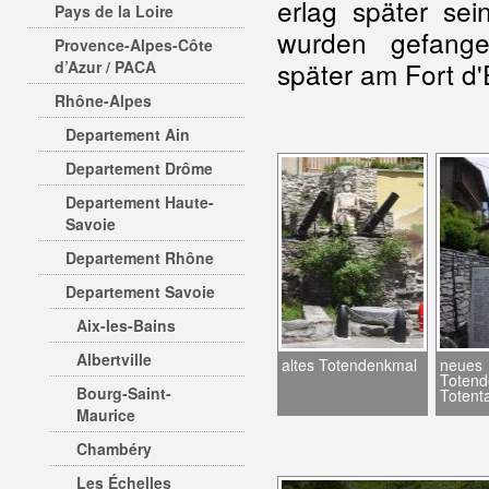
erlag später se
Pays de la Loire
wurden gefange
Provence-Alpes-Côte
später am Fort d'
d’Azur / PACA
Rhône-Alpes
Departement Ain
Departement Drôme
Departement Haute-
Savoie
Departement Rhône
Departement Savoie
Aix-les-Bains
Albertville
altes Totendenkmal
neues
Totend
Bourg-Saint-
Totenta
Maurice
Chambéry
Les Échelles