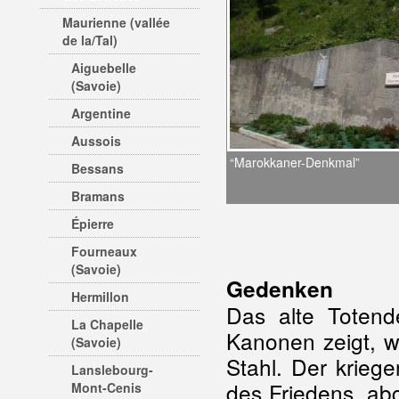
Maurienne (vallée
de la/Tal)
Aiguebelle
(Savoie)
Argentine
Aussois
“Marokkaner-Denkmal”
Bessans
Bramans
Épierre
Fourneaux
(Savoie)
Gedenken
Hermillon
Das alte Totend
La Chapelle
Kanonen zeigt, w
(Savoie)
Stahl. Der krieg
Lanslebourg-
des Friedens, abg
Mont-Cenis