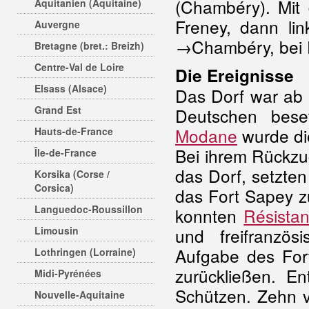
(Chambéry). Mi
Aquitanien (Aquitaine)
Freney, dann l
Auvergne
→Chambéry, bei F
Bretagne (bret.: Breizh)
Centre-Val de Loire
Die Ereignisse
Elsass (Alsace)
Das Dorf war ab 
Grand Est
Deutschen beset
Modane
wurde die
Hauts-de-France
Bei ihrem Rückzu
Île-de-France
das Dorf, setzten
Korsika (Corse /
Corsica)
das Fort Sapey z
Languedoc-Roussillon
konnten
Résista
Limousin
und freifranzös
Aufgabe des For
Lothringen (Lorraine)
zurückließen. E
Midi-Pyrénées
Schützen. Zehn v
Nouvelle-Aquitaine