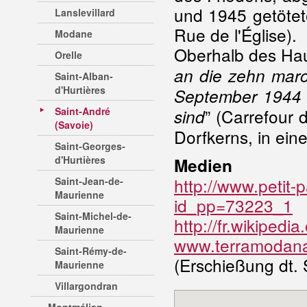
und 1945 getötet
Lanslevillard
Rue de l'Église).
Modane
Oberhalb des Hau
Orelle
an die zehn maro
Saint-Alban-
d'Hurtières
September 1944 i
Saint-André
” (Carrefour
sind
(Savoie)
Dorfkerns, in ein
Saint-Georges-
d'Hurtières
Medien
http://www.petit-
Saint-Jean-de-
Maurienne
id_pp=73223_1
Saint-Michel-de-
http://fr.wikiped
Maurienne
www.terramodana
Saint-Rémy-de-
(Erschießung dt. 
Maurienne
Villargondran