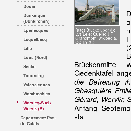
Douai
D
Dunkerque
b
(Dünkirchen)
(alte) Brücke über die
Éperlecques
Lys/Leie; Quelle: J.P.
F
Grandmont, wikipedia,
Esquelbecq
CC-BY 2.5
(
Lille
B
Loos (Nord)
Brückenmitte 
Seclin
Gedenktafel ange
Tourcoing
die Befreiung i
Valenciennes
Ghesquière Emile
Wambrechies
Gérard, Wervik; S
Wervicq-Sud /
Anfang Septembe
Wervik (B)
statt.
Departement Pas-
de-Calais