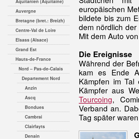
Aquitanien (Aquitaine)
europäischen Metr
Auvergne
bildete bis zum 
Bretagne (bret.: Breizh)
dem nördlich der 
Centre-Val de Loire
Mit dem Auto von 
Elsass (Alsace)
Grand Est
Die Ereignisse
Hauts-de-France
Während der Bef
Nord – Pas-de-Calais
kam es Ende Au
Departement Nord
Kämpfen im Tal 
Anzin
Kämpfer aus Werv
Tourcoing
, Comi
Ascq
Verband an. Dab
Bondues
Tag später waren 
Cambrai
Clairfayts
G
Denain