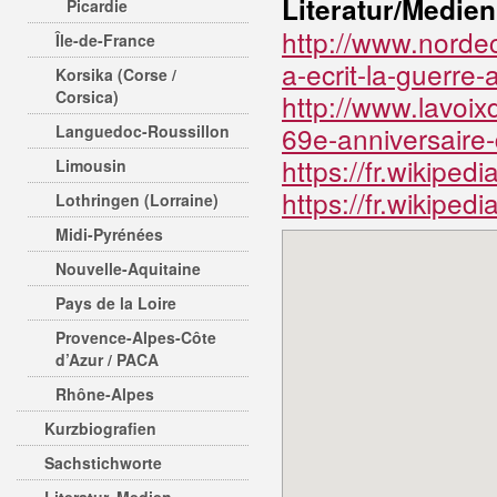
Literatur/Medien
Picardie
http://www.nordec
Île-de-France
a-ecrit-la-guerre
Korsika (Corse /
Corsica)
http://www.lavoix
69e-anniversair
Languedoc-Roussillon
https://fr.wikiped
Limousin
https://fr.wikipedi
Lothringen (Lorraine)
Midi-Pyrénées
Nouvelle-Aquitaine
Pays de la Loire
Provence-Alpes-Côte
d’Azur / PACA
Rhône-Alpes
Kurzbiografien
Sachstichworte