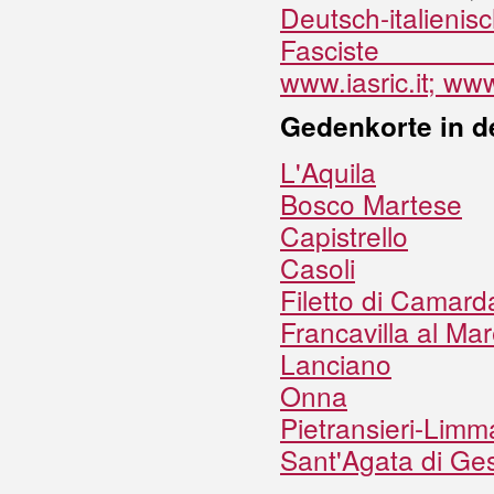
Deutsch-italienis
Fasci
www.iasric.it;
www.
Gedenkorte in d
L'Aquila
Bosco Martese
Capistrello
Casoli
Filetto di Camard
Francavilla al Ma
Lanciano
Onna
Pietransieri-Limm
Sant'Agata di Ge