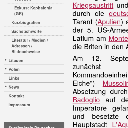
Kriegsaustritt
und
Exkurs: Kephalonia
durch die
deut
(GR)
Tarent (
Apulien
) 
Kurzbiografien
der 5. US-Armee
Sachstichworte
Latium am
Monte
Literatur / Medien /
die Briten in den
Adressen /
Bildnachweise
Am 12. Septe
Litauen
zunächst 
Polen
Kommandoeinh
Links
Eiche")
Mussoli
News
Absetzung durch
Kontakt
Badoglio
auf de
Impressum
Imperatore gefa
und besetzte 
Hauptstadt
L'Aqu
Studienkreis Deutscher