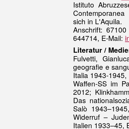
Istituto Abruzzes
Contemporanea (I
sich in L'Aquila.
Anschrift: 67100
644714, E-Mail:
i
Literatur / Medie
Fulvetti, Gianlu
geografie e sangue
Italia 1943-1945
Waffen-SS im Par
2012; Klinkhamm
Das nationalsozi
Salò 1943–1945,
Widerruf – Juden
Italien 1933–45, 