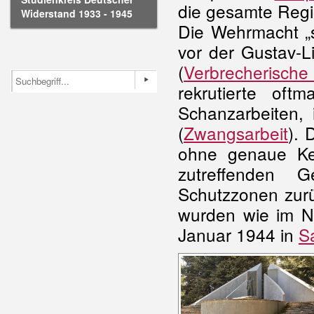
die gesamte Regi
Widerstand 1933 - 1945
Die Wehrmacht „
vor der Gustav-L
(
Verbrecherische
rekrutierte oft
Schanzarbeiten, 
(
Zwangsarbeit
). 
ohne genaue Ken
zutreffenden G
Schutzzonen zurü
wurden wie im 
Januar 1944 in
S