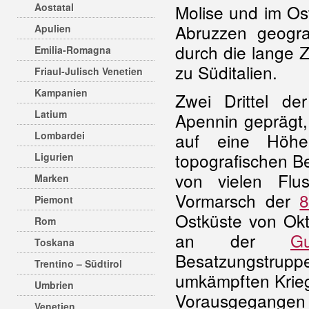
Aostatal
Molise und im Os
Abruzzen geografi
Apulien
durch die lange Z
Emilia-Romagna
zu Süditalien.
Friaul-Julisch Venetien
Kampanien
Zwei Drittel d
Latium
Apennin geprägt,
Lombardei
auf eine Höhe
topografischen B
Ligurien
von vielen Flu
Marken
Vormarsch der
8
Piemont
Ostküste von Ok
Rom
an der
Gu
Toskana
Besatzungstrupp
Trentino – Südtirol
umkämpften Krie
Umbrien
Vorausgegang
Venetien