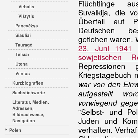
Flüchtlinge 
Virbalis
Suvalkija, die 
Vištytis
Überfall auf 
Panevėžys
Deutschen be
Šiauliai
geflohen waren. 
Tauragė
23. Juni 1941
a
Telšiai
sowjetischen
Repressionen
Utena
Kriegstagebuch m
Vilnius
war von den Einwo
Kurzbiografien
aufgestellt w
Sachstichworte
vorwiegend gege
Literatur, Medien,
Adressen,
"Selbst- und Po
Bildnachweise,
Juden und Komm
Navigation
verhaften. Verha
Polen