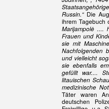
Staatsangehörig
Die Auge
Russin.“
ihrem Tagebuch 
Marijampolė ....
Frauen und Kinde
sie mit Maschin
Nachfolgenden b
und vielleicht s
sie ebenfalls er
gefüllt war.... 
litauischen Schau
medizinische Not
Täter waren An
deutschen Polize
Freiwillige, u.a.