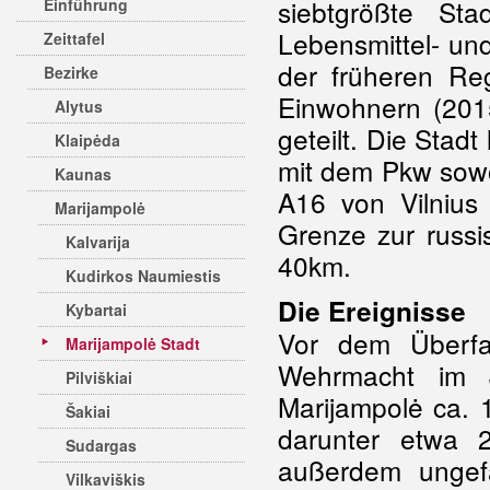
siebtgrößte St
Einführung
Lebensmittel- un
Zeittafel
der früheren Reg
Bezirke
Einwohnern (201
Alytus
geteilt. Die Stad
Klaipėda
mit dem Pkw sowo
Kaunas
A16 von Vilnius 
Marijampolė
Grenze zur russi
Kalvarija
40km.
Kudirkos Naumiestis
Die Ereignisse
Kybartai
Vor dem Überfa
Marijampolė Stadt
Wehrmacht im 
Pilviškiai
Marijampolė ca. 
Šakiai
darunter etwa 
Sudargas
außerdem ungef
Vilkaviškis