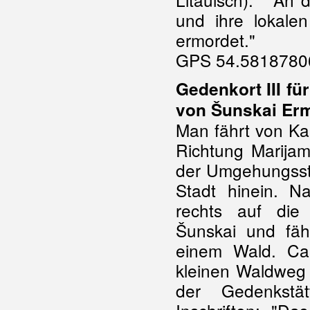
und ihre lokale
ermordet."
GPS 54.58187806
Gedenkort III fü
von Šunskai Er
Man fährt von K
Richtung Marijamp
der Umgehungsstr
Stadt hinein. 
rechts auf die
Šunskai und fäh
einem Wald. Ca
kleinen Waldweg
der Gedenkstä