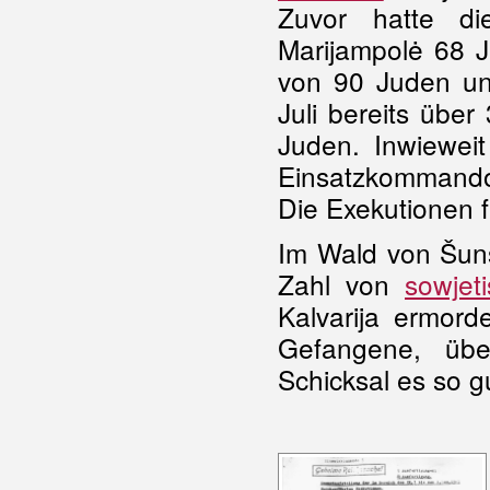
Zuvor hatte di
Marijampolė 68 J
von 90 Juden un
Juli bereits übe
Juden. Inwiewei
Einsatzkommando
Die Exekutionen f
Im Wald von Šuns
Zahl von
sowjet
Kalvarija ermord
Gefangene, über
Schicksal es so g