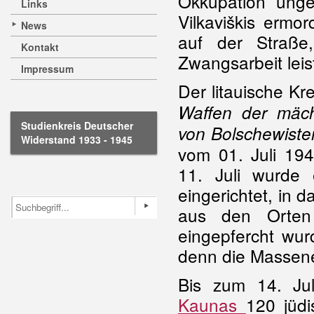
Okkupation unge
Links
Vilkaviškis ermo
News
auf der Straße
Kontakt
Zwangsarbeit leis
Impressum
Der litauische Kr
Waffen der mäch
Studienkreis Deutscher
von Bolschewist
Widerstand 1933 - 1945
vom 01. Juli 19
11. Juli wurde
eingerichtet, in
aus den Orten 
eingepfercht wur
denn die Massene
Bis zum 14. Jul
Kaunas
120 jüd