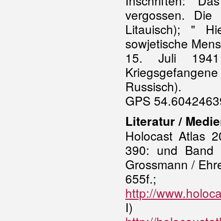
Inschriften: "D
vergossen. Die
Litauisch); " H
sowjetische Mensc
15. Juli 1941
Kriegsgefangene 
Russisch).
GPS 54.60424639
Literatur / Medi
Holocast Atlas 
390: und Band 2
Grossmann / Ehr
655f.;
http://www.holoca
I)