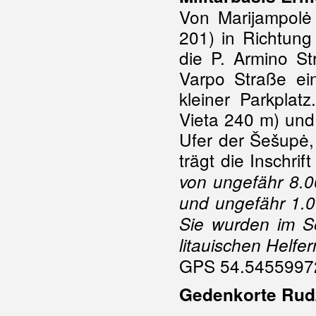
Von Marijampolė 
201) in Richtung
die P. Armino St
Varpo Straße ei
kleiner Parkplat
Vieta 240 m) und
Ufer der Šešupė
trägt die Inschrif
von ungefähr 8.0
und ungefähr 1.0
Sie wurden im S
litauischen Helfe
GPS 54.54559972
Gedenkorte Rud