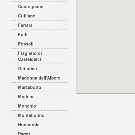
Costrignano
Cuffiano
Ferrara
Forli
Fossoli
Fragheto di
Casteldelci
Gattatico
Madonna dell'Albero
Marzabotto
Modena
Monchio
Montefiorino
Nonantola
Parma