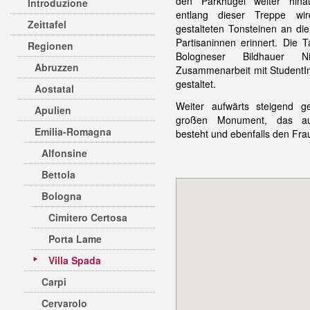
den Parkhügel weiter hina
Introduzione
entlang dieser Treppe wi
Zeittafel
gestalteten Tonsteinen an di
Partisaninnen erinnert. Die
Regionen
Bologneser Bildhauer 
Abruzzen
Zusammenarbeit mit StudentIn
gestaltet.
Aostatal
Weiter aufwärts steigend 
Apulien
großen Monument, das au
Emilia-Romagna
besteht und ebenfalls den Fr
Alfonsine
Bettola
Bologna
Cimitero Certosa
Porta Lame
Villa Spada
Carpi
Cervarolo