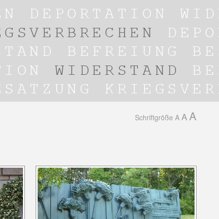
A
A
Schriftgröße
A