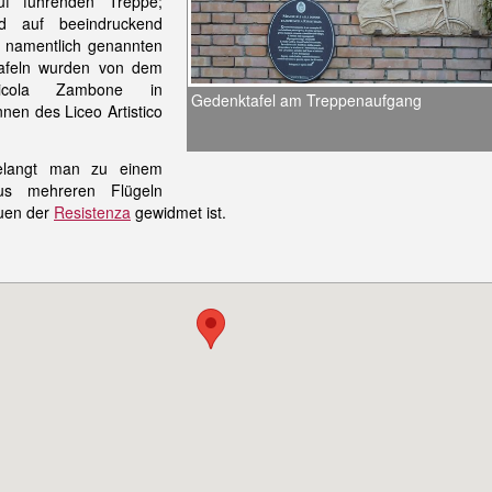
uf führenden Treppe;
rd auf beeindruckend
e namentlich genannten
 Tafeln wurden von dem
Nicola Zambone in
Gedenktafel am Treppenaufgang
nen des Liceo Artistico
gelangt man zu einem
s mehreren Flügeln
auen der
Resistenza
gewidmet ist.