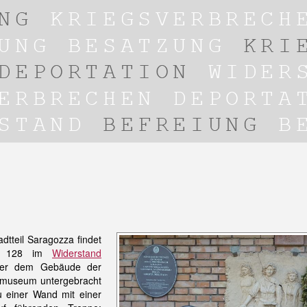
dtteil Saragozza findet
ür 128 im
Widerstand
ter dem Gebäude der
tenmuseum untergebracht
zu einer Wand mit einer