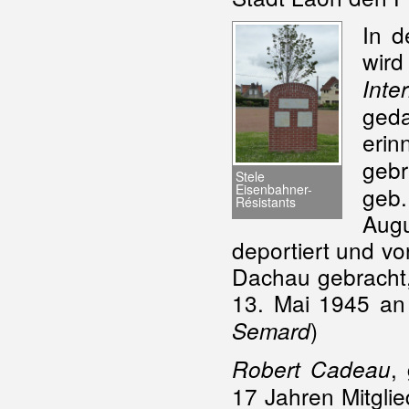
In d
wird
Int
geda
erin
gebr
Stele
Eisenbahner-
geb
Résistants
Aug
deportiert und v
Dachau gebracht,
13. Mai 1945 an 
)
Semard
,
Robert Cadeau
17 Jahren Mitglie