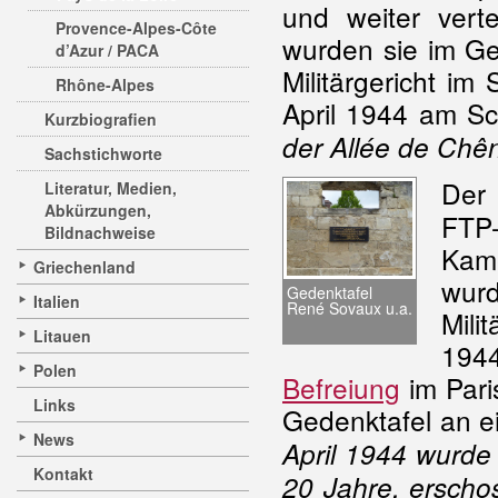
und weiter vert
Provence-Alpes-Côte
wurden sie im Ge
d’Azur / PACA
Militärgericht im
Rhône-Alpes
April 1944 am Sc
Kurzbiografien
der Allée de Chê
Sachstichworte
Der
Literatur, Medien,
Abkürzungen,
FTP
Bildnachweise
Kam
Griechenland
wur
Gedenktafel
Italien
René Sovaux u.a.
Mili
Litauen
1944
Polen
Befreiung
im Pari
Links
Gedenktafel an e
News
April 1944 wurde
Kontakt
20 Jahre, erscho