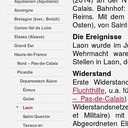
Aquitanien (Aquitaine)
Calais. Bahnhof:
Auvergne
Reims. Mit dem
Bretagne (bret.: Breizh)
Osten), von Saint
Centre-Val de Loire
Die Ereignisse
Elsass (Alsace)
Laon wurde im J
Grand Est
Wehrmacht ware
Hauts-de-France
Stellen in Laon, 
Nord – Pas-de-Calais
Widerstand
Picardie
Erste Widerstan
Departement Aisne
Fluchthilfe
, u.a. 
Étreux
– Pas-de-Calais
)
Guise
Widerstandsnetze
Laon
et Militaire) m
Saint-Quentin
Abgeordneten El
Tavaux-et-