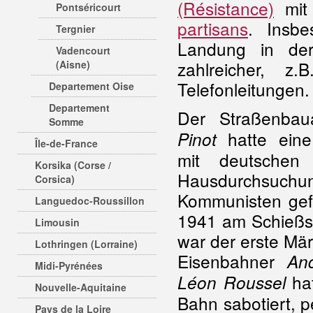
(Résistance)
mit
Pontséricourt
partisans
. Insbe
Tergnier
Landung in der
Vadencourt
zahlreicher, 
(Aisne)
Telefonleitungen.
Departement Oise
Departement
Der Straßenbau
Somme
hatte eine 
Pinot
Île-de-France
mit deutschen
Korsika (Corse /
Hausdurchsuchu
Corsica)
Kommunisten gef
Languedoc-Roussillon
1941 am Schießst
Limousin
war der erste Mär
Lothringen (Lorraine)
Eisenbahner
An
Midi-Pyrénées
hat
Léon Roussel
Nouvelle-Aquitaine
Bahn sabotiert, 
Pays de la Loire