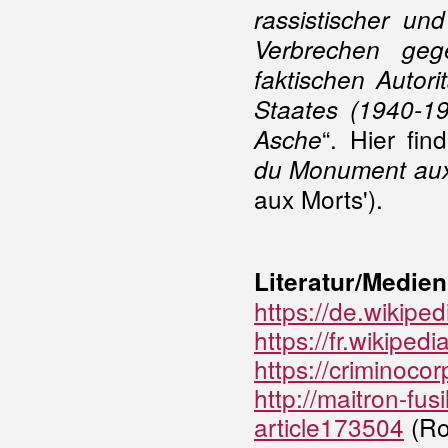
rassistischer un
Verbrechen geg
faktischen Autor
Staates (1940-19
“. Hier fi
Asche
du Monument aux
aux Morts').
Literatur/Medien
https://de.wikiped
https://fr.wikiped
https://criminoco
http://maitron-fus
article173504
(Ro