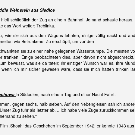
ddie Weinstein aus Siedlce
r hielt schließlich der Zug an einem Bahnhof. Jemand schaute heraus,
 das Wort weiter: Treblinka.
 wie sie sich aus den Wagons lehnten, einige völlig nackt und and
aumelten wie Betrunkene. Zu erschöpft, um vor den
hwankten sie zu einer nahe gelegenen Wasserpumpe. Die meisten von i
r tranken. Einige beobachteten dies, aber davon nicht abgeschreckt, 
um bewusst, was sie da taten; ihr einziger Wunsch war es, ihre Münde
 wenn ich mir sicher gewesen wäre, dass sie mich hätten trinken las
ochowa
in Südpolen, nach einem Tag und einer Nacht Fahrt:
en, gegen sechs, halb sieben. Auf den Nebengleisen sah ich andere
er Zug fuhr als letzter ab. ...Ich habe viele Züge zurückkommen sehe
niemand zu sehen.“
m Film ‚Shoah‘ das Geschehen im September 1942; er konnte 1943 aus