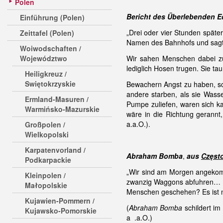
Polen
Bericht des Überlebenden E
Einführung (Polen)
„Drei oder vier Stunden späte
Zeittafel (Polen)
Namen des Bahnhofs und sagte
Woiwodschaften /
Województwo
Wir sahen Menschen dabei zu,
lediglich Hosen trugen. Sie t
Heiligkreuz /
Swiętokrzyskie
Bewachern Angst zu haben, sc
andere starben, als sie Wasse
Ermland-Masuren /
Pumpe zuliefen, waren sich ka
Warmińsko-Mazurskie
wäre in die Richtung gerannt,
a.a.O.).
Großpolen /
Wielkopolski
Karpatenvorland /
Abraham Bomba
,
aus
Częst
Podkarpackie
„Wir sind am Morgen angekomm
Kleinpolen /
zwanzig Waggons abfuhren… Uns
Małopolskie
Menschen geschehen? Es ist 
Kujawien-Pommern /
(
Abraham Bomba
schildert i
Kujawsko-Pomorskie
a .a.O.)