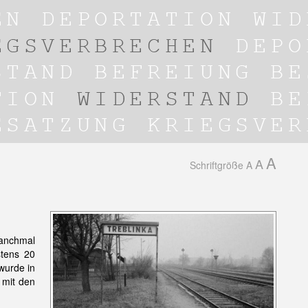
A
A
Schriftgröße
A
manchmal
stens 20
wurde in
 mit den