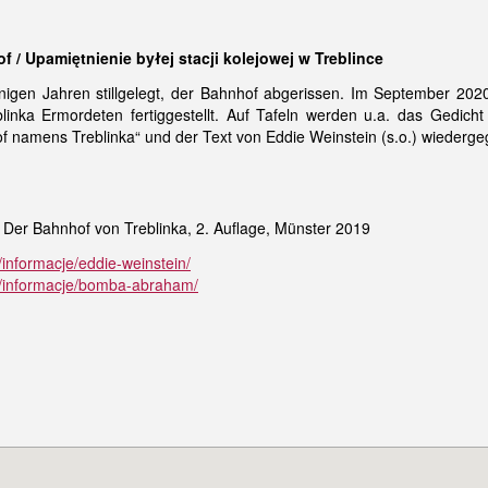
 / Upamiętnienie byłej stacji kolejowej w Treblince
nigen Jahren stillgelegt, der Bahnhof abgerissen. Im September 202
blinka Ermordeten fertiggestellt. Auf Tafeln werden u.a. das Gedicht
f namens Treblinka“ und der Text von Eddie Weinstein (s.o.) wiederg
 Der Bahnhof von Treblinka, 2. Auflage, Münster 2019
/informacje/eddie-weinstein/
n/informacje/bomba-abraham/