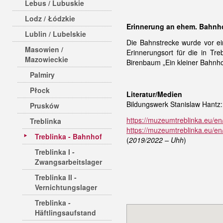
Lebus / Lubuskie
Lodz / Łódzkie
Erinnerung an ehem. Bahnhof
Lublin / Lubelskie
Die Bahnstrecke wurde vor ei
Masowien /
Erinnerungsort für die in Tre
Mazowieckie
Birenbaum „Ein kleiner Bahnho
Palmiry
Płock
Literatur/Medien
Bildungswerk Stanislaw Hantz:
Prusków
https://muzeumtreblinka.eu/en
Treblinka
https://muzeumtreblinka.eu/e
Treblinka - Bahnhof
(
2019/2022 – Uhh
)
Treblinka I -
Zwangsarbeitslager
Treblinka II -
Vernichtungslager
Treblinka -
Häftlingsaufstand