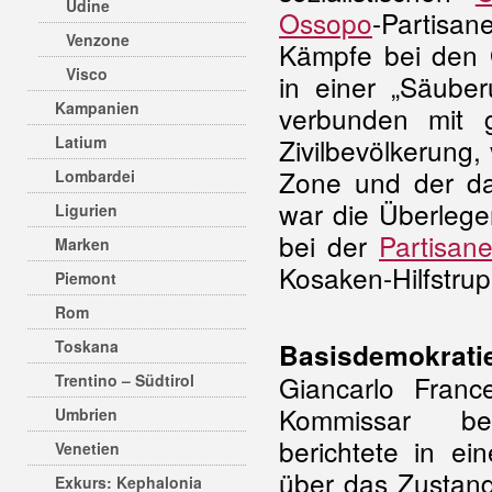
Udine
Ossopo
-Partisa
Venzone
Kämpfe bei den G
Visco
in einer „Säuber
Kampanien
verbunden mit 
Latium
Zivilbevölkerung,
Zone und der da
Lombardei
war die Überlegen
Ligurien
bei der
Partisan
Marken
Kosaken-Hilfstr
Piemont
Rom
Toskana
Basisdemokratie
Giancarlo France
Trentino – Südtirol
Kommissar bei
Umbrien
berichtete in ei
Venetien
über das Zustan
Exkurs: Kephalonia