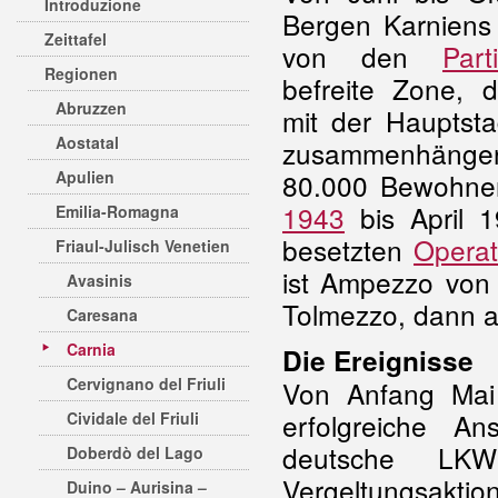
Introduzione
Bergen Karniens
Zeittafel
von den
Part
Regionen
befreite Zone, 
Abruzzen
mit der Hauptst
Aostatal
zusammenhänge
Apulien
80.000 Bewohne
1943
bis April 
Emilia-Romagna
besetzten
Operat
Friaul-Julisch Venetien
ist Ampezzo von 
Avasinis
Tolmezzo, dann a
Caresana
Carnia
Die Ereignisse
Cervignano del Friuli
Von Anfang Mai 
erfolgreiche An
Cividale del Friuli
deutsche LKW-
Doberdò del Lago
Vergeltungsaktio
Duino – Aurisina –