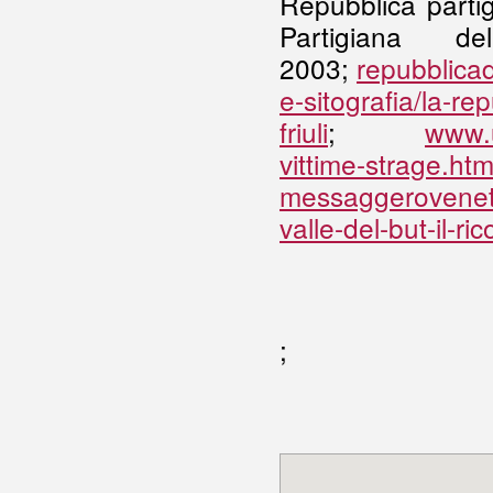
Repubblica partig
Partigiana 
2003;
repubblicad
e-sitografia/la-re
friuli
;
www.u
vittime-strage.htm
messaggeroveneto
valle-del-but-il-r
;