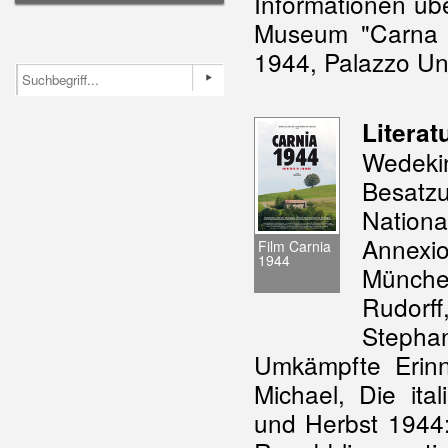
Informationen übe
Museum "Carna l
1944, Palazzo Un
Literat
Wedek
Besa
Natio
Annexi
Film Carnia
1944
Münche
Rudorf
Stepha
Umkämpfte Erinn
Michael, Die ita
und Herbst 1944: