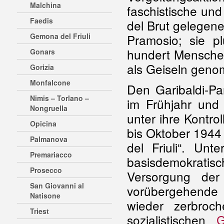
Malchina
faschistische un
Faedis
del Brut gelegen
Gemona del Friuli
Pramosio; sie p
hundert Menschen
Gonars
als Geiseln gen
Gorizia
Monfalcone
Den Garibaldi-P
Nimis – Torlano –
im Frühjahr und
Nongruella
unter ihre Kontr
Opicina
bis Oktober 1944 
Palmanova
del Friuli“. Un
Premariacco
basisdemokratisc
Prosecco
Versorgung der 
San Giovanni al
vorübergehende E
Natisone
wieder zerbroc
Triest
sozialistischen
G