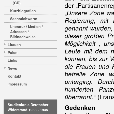
(GR)
der „Partisanenre
Kurzbiografien
„
Unsere Zone war 
Sachstichworte
Regierung, mit 
genannt wurden, 
Literatur / Medien /
Adressen /
dieser großen P
Bildnachweise
Möglichkeit , u
Litauen
Leute mit dem n
Polen
können, bis zur V
Links
die Frauen und K
News
befreite Zone w
Kontakt
unterging. Durc
Impressum
hunderten Panz
“ (Fran
überrannt.
Studienkreis Deutscher
Gedenken
Widerstand 1933 - 1945