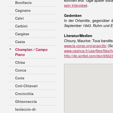
konnten erst Tage später losfah
Bonifacio
sein Interview
).
Cagnano
Gedenken
Calvi
In der Ortsmitte, gegenüber d
September 1943. Ruhm und Ehr
Carbini
Cargèse
Literatur/Medien
Choury, Maurice: Tous bandits
Casta
www.la-corse.org/anacr2b/
(Sc
Champlan / Campo
www.casinca.fr/userfiles/fil
Piano
http://de.scribd.com/doc/656
Chisa
Conca
Corte
Coti-Chiavari
Crocicchia
Ghisonaccia
Isolaccio-di-