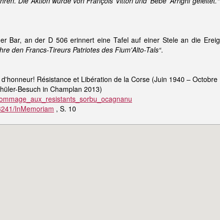
ren. Die Aktion wurde von François Vittori und 'Bébé' Arrighi geleitet.“
er Bar, an der D 506 erinnert eine Tafel auf einer Stele an die Erei
e den Francs-Tireurs Patriotes des Fium'Alto-Tals“
.
 d'honneur! Résistance et Libération de la Corse (Juin 1940 – Octobre 
hüler-Besuch in Champlan 2013)
es/hommage_aux_resistants_sorbu_ocagnanu
23241/InMemoriam
, S. 10