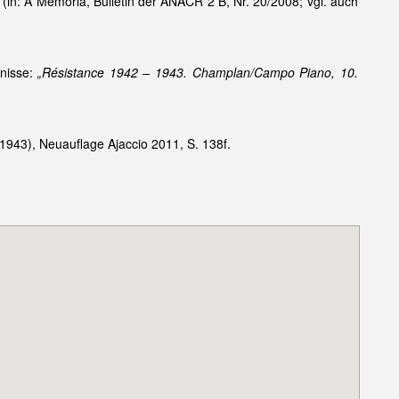
(in: A Memoria, Bulletin der ANACR 2 B, Nr. 20/2008; vgl. auch
gnisse:
„Résistance 1942 – 1943. Champlan/Campo Piano, 10.
1943), Neuauflage Ajaccio 2011, S. 138f.