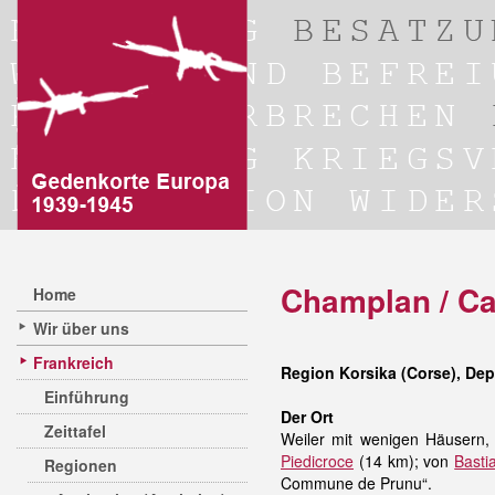
Champlan / C
Home
Wir über uns
Frankreich
Region Korsika (Corse), De
Einführung
Der Ort
Zeittafel
Weiler mit wenigen Häusern, 
Piedicroce
(14 km); von
Basti
Regionen
Commune de Prunu“.