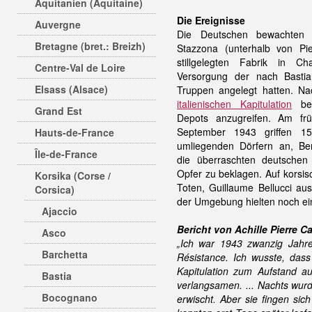
Aquitanien (Aquitaine)
Die Ereignisse
Auvergne
Die Deutschen bewachten 
Bretagne (bret.: Breizh)
Stazzona (unterhalb von Pie
stillgelegten Fabrik in C
Centre-Val de Loire
Versorgung der nach Bastia
Elsass (Alsace)
Truppen angelegt hatten. N
italienischen Kapitulation
bes
Grand Est
Depots anzugreifen. Am f
September 1943 griffen 1
Hauts-de-France
umliegenden Dörfern an, Ben
Île-de-France
die überraschten deutschen 
Opfer zu beklagen. Auf korsis
Korsika (Corse /
Toten, Guillaume Bellucci au
Corsica)
der Umgebung hielten noch ei
Ajaccio
Bericht von Achille Pierre 
Asco
„Ich war 1943 zwanzig Jahre
Barchetta
Résistance. Ich wusste, dass
Kapitulation zum Aufstand a
Bastia
verlangsamen. ... Nachts wur
Bocognano
erwischt. Aber sie fingen sic