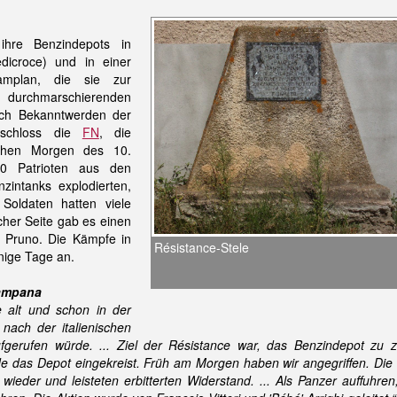
ihre Benzindepots in
dicroce) und in einer
hamplan, die sie zur
 durchmarschierenden
ach Bekanntwerden der
chloss die
FN
, die
rühen Morgen des 10.
50 Patrioten aus den
zintanks explodierten,
Soldaten hatten viele
cher Seite gab es einen
s Pruno. Die Kämpfe in
Résistance-Stele
nige Tage an.
Campana
 alt und schon in der
 nach der italienischen
ufgerufen würde. ... Ziel der Résistance war, das Benzindepot zu
de das Depot eingekreist. Früh am Morgen haben wir angegriffen. Di
h wieder und leisteten erbitterten Widerstand. ... Als Panzer auffuhre