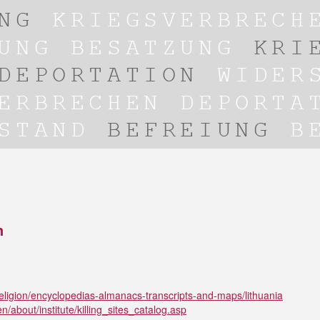
n
eligion/encyclopedias-almanacs-transcripts-and-maps/lithuania
/about/institute/killing_sites_catalog.asp