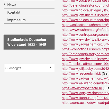
http://www.vdu.lt/en/david-ces
News
http://defendinghistory.com/hol
http://www.holocaustlegacylit
Kontakt
http://www.jewishvirtuallibrary
Impressum
http://www.holocaustresearchpr
https://collections.ushmm.org/
https://www.ushmm.org/m/pdfs
http://www.centropa.org/sear
http://www.jewishvirtuallibrary
Studienkreis Deutscher
http://www.yadvashem.org/unt
Widerstand 1933 - 1945
https://collections.ushmm.org/
http://defendinghistory.com/ho
http://www.jewishvirtuallibrary
http://articles.latimes.com/1
http://www.jeffjacoby.com/3042
http://www.rescuedchild.lt
(Gere
http://www.yadvashem.org/yv/pd
http://www.wikiwand.com/de/H
https://www.expostfacto.nl
(Jus
http://www.iajgsjewishcemetery
http://www.lituanus.org/2001/
https://core.ac.uk/download/p