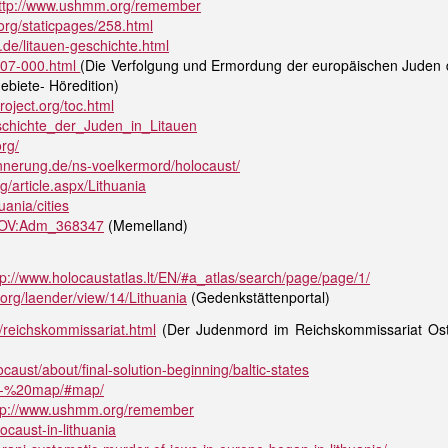
ttp://www.ushmm.org/remember
org/staticpages/258.html
n.de/litauen-geschichte.html
e/07-000.html
(Die Verfolgung und Ermordung der europäischen Juden du
ebiete- Höredition)
oject.org/toc.html
Geschichte_der_Juden_in_Litauen
org/
innerung.de/ns-voelkermord/holocaust/
g/article.aspx/Lithuania
huania/cities
t/GOV:Adm_368347
(Memelland)
tp://www.holocaustatlas.lt/EN/#a_atlas/search/page/page/1/
rg/laender/view/14/Lithuania
(Gedenkstättenportal)
/reichskommissariat.html
(Der Judenmord im Reichskommissariat Ostlan
aust/about/final-solution-beginning/baltic-states
0-%20map/#map/
tp://www.ushmm.org/remember
ocaust-in-lithuania