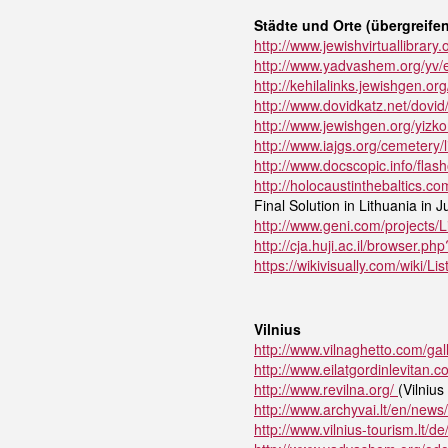
Städte und Orte (übergreife
http://www.jewishvirtuallibrary.
http://www.yadvashem.org/yv/en
http://kehilalinks.jewishgen.or
http://www.dovidkatz.net/dovi
http://www.jewishgen.org/yizko
http://www.iajgs.org/cemetery/l
http://www.docscopic.info/fla
http://holocaustinthebaltics
Final Solution in Lithuania in 
http://www.geni.com/projects
http://cja.huji.ac.il/browser.
https://wikivisually.com/wiki/L
Vilnius
http://www.vilnaghetto.com/gall
http://www.eilatgordinlevitan.c
http://www.revilna.org/
(Vilnius
http://www.archyvai.lt/en/news
http://www.vilnius-tourism.lt