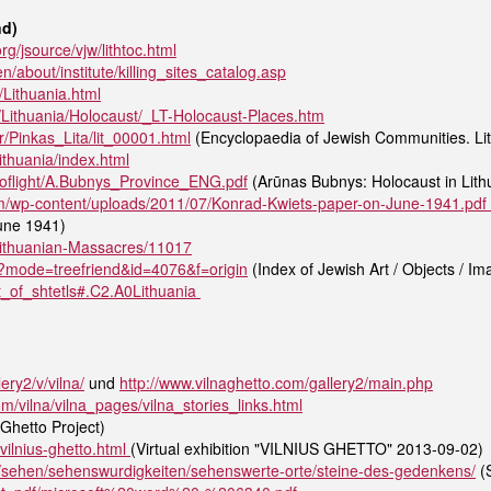
nd)
org/jsource/vjw/lithtoc.html
/about/institute/killing_sites_catalog.asp
g/Lithuania.html
d/Lithuania/Holocaust/_LT-Holocaust-Places.htm
r/Pinkas_Lita/lit_00001.html
(Encyclopaedia of Jewish Communities. Lit
ithuania/index.html
shoflight/A.Bubnys_Province_ENG.pdf
(Arūnas Bubnys: Holocaust in Lith
.com/wp-content/uploads/2011/07/Konrad-Kwiets-paper-on-June-1941.pd
June 1941)
/Lithuanian-Massacres/11017
php?mode=treefriend&id=4076&f=origin
(Index of Jewish Art / Objects / Im
ist_of_shtetls#.C2.A0Lithuania
ery2/v/vilna/
und
http://www.vilnaghetto.com/gallery2/main.php
om/vilna/vilna_pages/vilna_stories_links.html
 Ghetto Project)
/vilnius-ghetto.html
(Virtual exhibition "VILNIUS GHETTO" 2013-09-02)
/de/sehen/sehenswurdigkeiten/sehenswerte-orte/steine-des-gedenkens/
(S