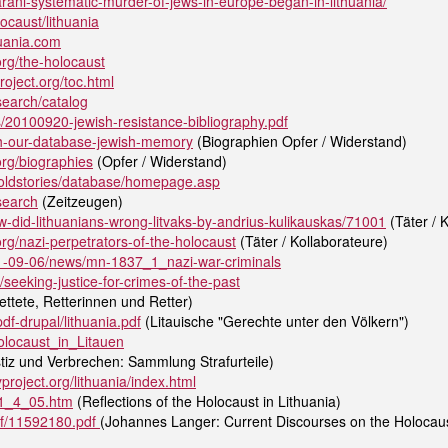
arani-systematic-murder-of-jews-in-europe-began-in-lithuania/
ocaust/lithuania
huania.com
.org/the-holocaust
oject.org/toc.html
search/catalog
/20100920-jewish-resistance-bibliography.pdf
ch-our-database-jewish-memory
(Biographien Opfer / Widerstand)
.org/biographies
(Opfer / Widerstand)
oldstories/database/homepage.asp
search
(Zeitzeugen)
w-did-lithuanians-wrong-litvaks-by-andrius-kulikauskas/71001
(Täter / 
.org/nazi-perpetrators-of-the-holocaust
(Täter / Kollaborateure)
991-09-06/news/mn-1837_1_nazi-war-criminals
/seeking-justice-for-crimes-of-the-past
ttete, Retterinnen und Retter)
f-drupal/lithuania.pdf
(Litauische "Gerechte unter den Völkern")
olocaust_in_Litauen
tiz und Verbrechen: Sammlung Strafurteile)
project.org/lithuania/index.html
01_4_05.htm
(Reflections of the Holocaust in Lithuania)
df/11592180.pdf
(Johannes Langer: Current Discourses on the Holocaus