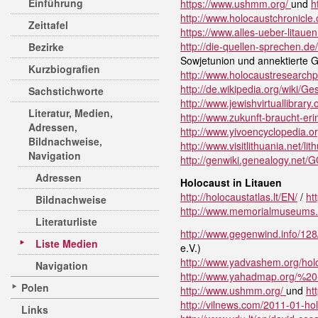
Einführung
https://www.ushmm.org/
und
h
http://www.holocaustchronicle.
Zeittafel
https://www.alles-ueber-litaue
http://die-quellen-sprechen.d
Bezirke
Sowjetunion und annektierte G
Kurzbiografien
http://www.holocaustresearchpr
http://de.wikipedia.org/wiki/
Sachstichworte
http://www.jewishvirtuallibrary.
Literatur, Medien,
http://www.zukunft-braucht-er
Adressen,
http://www.yivoencyclopedia.or
Bildnachweise,
http://www.visitlithuania.net/lit
Navigation
http://genwiki.genealogy.ne
Adressen
Holocaust in Litauen
http://holocaustatlas.lt/EN/
/
ht
Bildnachweise
http://www.memorialmuseums.o
Literaturliste
http://www.gegenwind.info/128
Liste Medien
e.V.)
http://www.yadvashem.org/holoc
Navigation
http://www.yahadmap.org/%2
Polen
http://www.ushmm.org/
und
ht
http://vilnews.com/2011-01-hol
Links