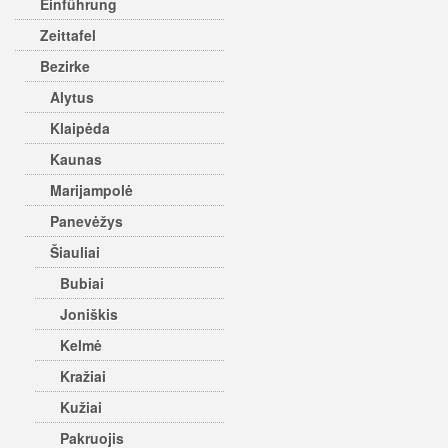
Einführung
Zeittafel
Bezirke
Alytus
Klaipėda
Kaunas
Marijampolė
Panevėžys
Šiauliai
Bubiai
Joniškis
Kelmė
Kražiai
Kužiai
Pakruojis