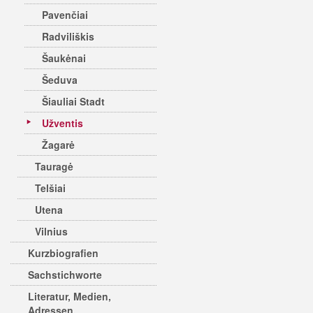
Pavenčiai
Radviliškis
Šaukėnai
Šeduva
Šiauliai Stadt
Užventis
Žagarė
Tauragė
Telšiai
Utena
Vilnius
Kurzbiografien
Sachstichworte
Literatur, Medien,
Adressen,