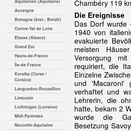
Chambéry 119 km
Aquitanien (Aquitaine)
Auvergne
Die Ereignisse
Bretagne (bret.: Breizh)
Das Dorf wurde -
Centre-Val de Loire
1940 von italien
Elsass (Alsace)
evakuierte Bevö
Grand Est
meisten Häuser
Versorgung mit
Hauts-de-France
requiriert, die I
Île-de-France
Einzelne Zwischenf
Korsika (Corse /
Corsica)
und 'Macaroni' 
Languedoc-Roussillon
verhaftet und wa
Limousin
Lehrerin, die oh
hatte, bekam 2 
Lothringen (Lorraine)
wurde die Garn
Midi-Pyrénées
Besetzung Savoye
Nouvelle-Aquitaine