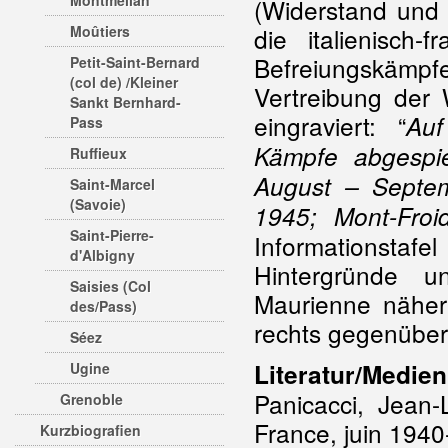
Montmélian
(Widerstand und 
Moûtiers
die italienisch
Befreiungskämp
Petit-Saint-Bernard
(col de) /Kleiner
Vertreibung der 
Sankt Bernhard-
eingraviert: “
Auf
Pass
Kämpfe abgespie
Ruffieux
August – Septem
Saint-Marcel
(Savoie)
1945; Mont-Froi
Saint-Pierre-
Informationsta
d'Albigny
Hintergründe u
Saisies (Col
Maurienne nähe
des/Pass)
rechts gegenüber 
Séez
Literatur/Medien
Ugine
Panicacci, Jean-
Grenoble
France, juin 194
Kurzbiografien