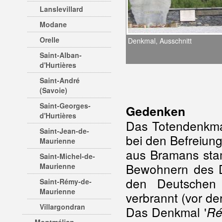
Lanslevillard
Modane
Orelle
Denkmal, Ausschnitt
Saint-Alban-
d'Hurtières
Saint-André
(Savoie)
Saint-Georges-
Gedenken
d'Hurtières
Das Totendenkmal
Saint-Jean-de-
bei den Befreiun
Maurienne
aus Bramans sta
Saint-Michel-de-
Bewohnern des D
Maurienne
den Deutschen
Saint-Rémy-de-
Maurienne
verbrannt (vor der
Villargondran
Das Denkmal '
Ré