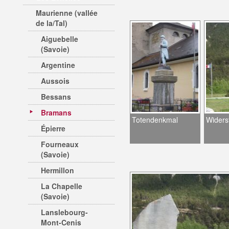
Maurienne (vallée
de la/Tal)
Aiguebelle
(Savoie)
Argentine
Aussois
Bessans
Bramans
Totendenkmal
Widers
Épierre
Fourneaux
(Savoie)
Hermillon
La Chapelle
(Savoie)
Lanslebourg-
Mont-Cenis