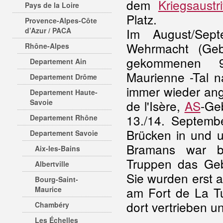
dem
Kriegsaustri
Pays de la Loire
Platz.
Provence-Alpes-Côte
Im August/Sep
d’Azur / PACA
Wehrmacht (Gebi
Rhône-Alpes
gekommenen 90
Departement Ain
Maurienne -Tal n
Departement Drôme
immer wieder ang
Departement Haute-
Savoie
de l'Isère,
AS
-Ge
13./14. Septemb
Departement Rhône
Brücken in und 
Departement Savoie
Bramans war bef
Aix-les-Bains
Truppen das Geb
Albertville
Sie wurden erst 
Bourg-Saint-
am Fort de La T
Maurice
dort vertrieben u
Chambéry
Les Échelles