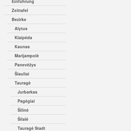
Einführung
Zeittafel
Bezirke
Alytus
Klaipėda
Kaunas
Marijampolė
Panevėžys
Šiauliai
Tauragė
Jurbarkas
Pagėgiai
Šilinė
Šilalė
Tauragė Stadt