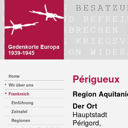
Périgueux
Home
Wir über uns
Region Aquitani
Frankreich
Einführung
Der Ort
Zeittafel
Hauptstad
Regionen
Périgord, 2