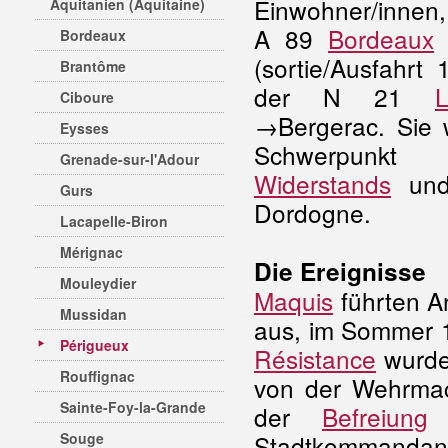
Einwohner/innen,
Aquitanien (Aquitaine)
A 89
Bordeaux
Bordeaux
(sortie/Ausfahrt
Brantôme
der N 21
Ciboure
→Bergerac. Sie 
Eysses
Schwerpunk
Grenade-sur-l'Adour
Widerstands
un
Gurs
Dordogne.
Lacapelle-Biron
Mérignac
Die Ereignisse
Mouleydier
Maquis
führten A
Mussidan
aus, im Sommer 1
Périgueux
Résistance
wurde
Rouffignac
von der Wehrmac
Sainte-Foy-la-Grande
der
Befreiung
i
Souge
Stadtkommandant 