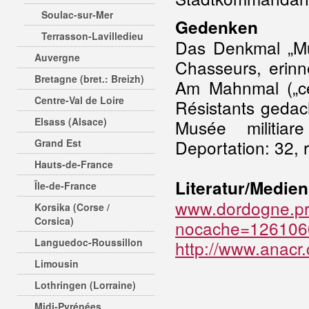
Soulac-sur-Mer
Gedenken
Terrasson-Lavilledieu
Das Denkmal „Mu
Auvergne
Chasseurs, erin
Bretagne (bret.: Breizh)
Am Mahnmal („cé
Centre-Val de Loire
Résistants gedac
Elsass (Alsace)
Musée militiar
Deportation: 32, 
Grand Est
Hauts-de-France
Literatur/Medien
Île-de-France
www.dordogne.pre
Korsika (Corse /
Corsica)
nocache=126106
Languedoc-Roussillon
http://www.anacr
Limousin
Lothringen (Lorraine)
Midi-Pyrénées