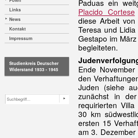
Polen
Paduas ein weit
Placido Cortese
Links
diese Arbeit vo
News
Teresa und Lidia 
Kontakt
Gestapo im März 1
Impressum
begleiteten.
Judenverfolgun
Studienkreis Deutscher
Ende November 
Widerstand 1933 - 1945
den Verhaftungen
Juden (siehe a
zunächst in der
requirierten Vill
30 km südwestlic
ersten 15 Verhaf
am 3. Dezember 1