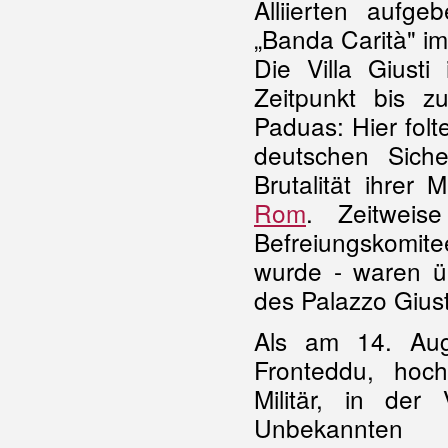
Alliierten aufg
„Banda Carità" i
Die Villa Giust
Zeitpunkt bis z
Paduas: Hier folt
deutschen Sicher
Brutalität ihre
Rom
. Zeitweis
Befreiungskomit
wurde - waren üb
des Palazzo Giusti
Als am 14. Aug
Fronteddu, hochr
Militär, in der
Unbekannten