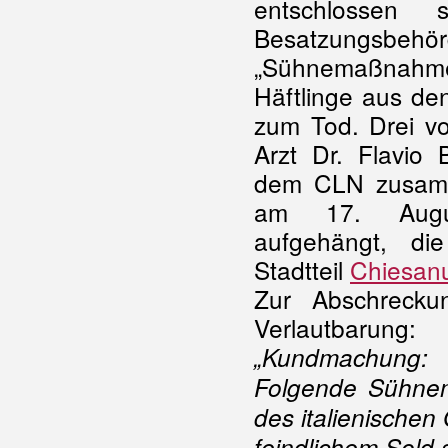
entschlossen 
Besatzungsb
„Sühnemaßnahme"
Häftlinge aus d
zum Tod. Drei vo
Arzt Dr. Flavio
dem CLN zusamm
am 17. Augus
aufgehängt, di
Stadtteil
Chiesan
Zur Abschreckun
Verlautbarung:
„Kundmachung:
Folgende Sühnem
des italienischen
feindlichem Sold 