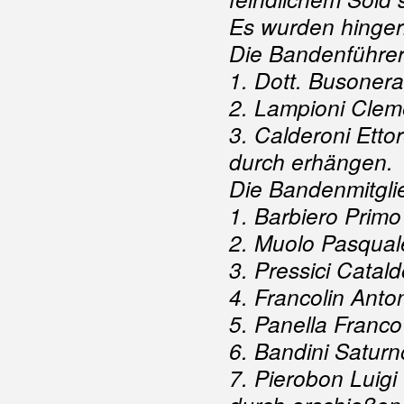
Es wurden hingeri
Die Bandenführe
1. Dott. Busoner
2. Lampioni Clem
3. Calderoni Etto
durch erhängen.
Die Bandenmitgli
1. Barbiero Prim
2. Muolo Pasqual
3. Pressici Catal
4. Francolin Anto
5. Panella Franco
6. Bandini Saturn
7. Pierobon Luigi