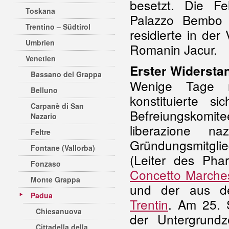
besetzt. Die F
Toskana
Palazzo Bembo C
Trentino – Südtirol
residierte in de
Umbrien
Romanin Jacur.
Venetien
Erster Widerstan
Bassano del Grappa
Wenige Tage n
Belluno
konstituierte 
Carpanè di San
Befreiungskomit
Nazario
liberazione n
Feltre
Gründungsmitgli
Fontane (Vallorba)
(Leiter des Pha
Fonzaso
Concetto Marche
Monte Grappa
und der aus de
Padua
Trentin
. Am 25. 
Chiesanuova
der Untergrundze
Cittadella della