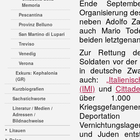
Ende Septembe
Memoria
Organisierung des
Pescantina
neben Adolfo Za
Provinz Belluno
auch Mario Tod
San Martino di Lupari
beiden letztgena
Treviso
Zur Rettung der
Venedig
Soldaten vor der
Verona
in deutsche Zwa
Exkurs: Kephalonia
auch:
„Italienis
(GR)
(IMI)
und
Cittad
Kurzbiografien
über 1.000
Sachstichworte
Kriegsgefang
Literatur / Medien /
Deportati
Adressen /
Bildnachweise
Vernichtungslag
Litauen
und Juden ents