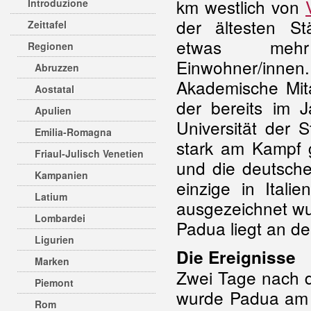
km westlich von
Introduzione
der ältesten St
Zeittafel
etwas meh
Regionen
Einwohner/innen.
Abruzzen
Akademische Mit
Aostatal
der bereits im 
Apulien
Universität der S
Emilia-Romagna
stark am Kampf
Friaul-Julisch Venetien
und die deutsche
Kampanien
einzige in Itali
Latium
ausgezeichnet wu
Lombardei
Padua liegt an d
Ligurien
Die Ereignisse
Marken
Zwei Tage nach 
Piemont
wurde Padua am 
Rom