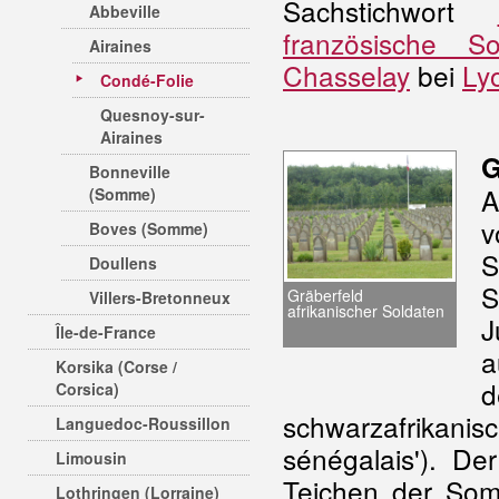
Sachstichwort
Abbeville
französische So
Airaines
Chasselay
bei
Ly
Condé-Folie
Quesnoy-sur-
Airaines
G
Bonneville
A
(Somme)
v
Boves (Somme)
S
Doullens
S
Gräberfeld
Villers-Bretonneux
afrikanischer Soldaten
J
Île-de-France
a
Korsika (Corse /
Corsica)
schwarzafrikan
Languedoc-Roussillon
sénégalais'). De
Limousin
Teichen der So
Lothringen (Lorraine)