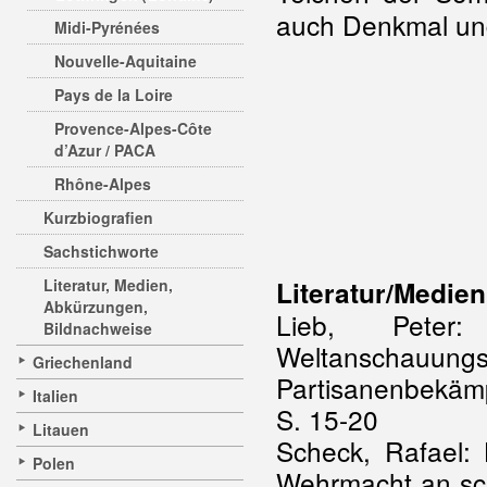
auch Denkmal und
Midi-Pyrénées
Nouvelle-Aquitaine
Pays de la Loire
Provence-Alpes-Côte
d’Azur / PACA
Rhône-Alpes
Kurzbiografien
Sachstichworte
Literatur, Medien,
Literatur/Medien
Abkürzungen,
Lieb, Peter
Bildnachweise
Weltanscha
Griechenland
Partisanenbekäm
Italien
S. 15-20
Litauen
Scheck, Rafael: 
Polen
Wehrmacht an sch