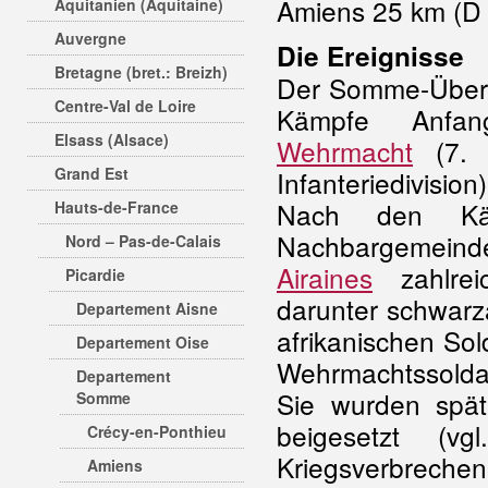
Amiens 25 km (D 1
Aquitanien (Aquitaine)
Auvergne
Die Ereignisse
Bretagne (bret.: Breizh)
Der Somme-Überg
Centre-Val de Loire
Kämpfe Anfa
Elsass (Alsace)
Wehrmacht
(7. P
Grand Est
Infanteriedivisi
Nach den Kä
Hauts-de-France
Nachbargemeind
Nord – Pas-de-Calais
Airaines
zahlreic
Picardie
darunter schwarz
Departement Aisne
afrikanischen So
Departement Oise
Wehrmachtssoldat
Departement
Sie wurden spät
Somme
beigesetzt (vg
Crécy-en-Ponthieu
Kriegsverbrechen
Amiens