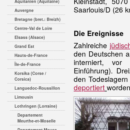
Kleinstadt, 507
Aquitanien (Aquitaine)
Saarlouis/D (26 
Auvergne
Bretagne (bret.: Breizh)
Centre-Val de Loire
Die Ereignisse
Elsass (Alsace)
Zahlreiche
jüdisc
Grand Est
den Deutschen a
Hauts-de-France
interniert, vo
Île-de-France
Einführung). Dr
Korsika (Corse /
den Todeslagern 
Corsica)
deportiert
worden
Languedoc-Roussillon
Limousin
Lothringen (Lorraine)
Departement
Meurthe-et-Moselle
Departement Meuse