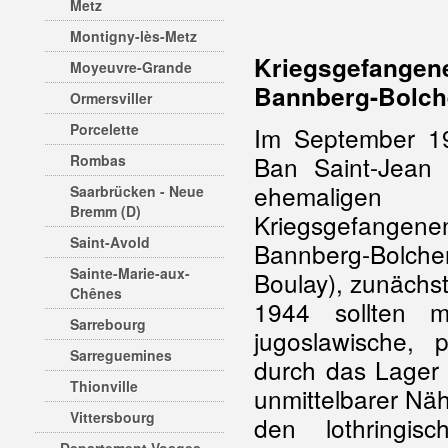
Metz
Montigny-lès-Metz
Kriegsgefange
Moyeuvre-Grande
Bannberg-Bolc
Ormersviller
Porcelette
Im September 1
Ban Saint-Jean
Rombas
ehemaligen 
Saarbrücken - Neue
Bremm (D)
Kriegsgefangenen
Saint-Avold
Bannberg-Bolch
Sainte-Marie-aux-
Boulay), zunächs
Chênes
1944 sollten 
Sarrebourg
jugoslawische, 
Sarreguemines
durch das Lager 
Thionville
unmittelbarer Nä
Vittersbourg
den lothringis