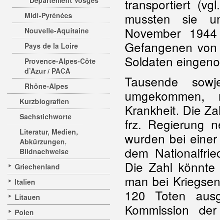
Departement Vosges
transportiert (v
mussten sie un
Midi-Pyrénées
November 1944 
Nouvelle-Aquitaine
Gefangenen von 
Pays de la Loire
Soldaten eingen
Provence-Alpes-Côte
d’Azur / PACA
Tausende sowj
Rhône-Alpes
umgekommen, m
Kurzbiografien
Krankheit. Die Zah
Sachstichworte
frz. Regierung 
Literatur, Medien,
wurden bei eine
Abkürzungen,
dem Nationalfrie
Bildnachweise
Die Zahl könnte 
Griechenland
man bei Kriegsen
Italien
120 Toten ausg
Litauen
Kommission der
Polen