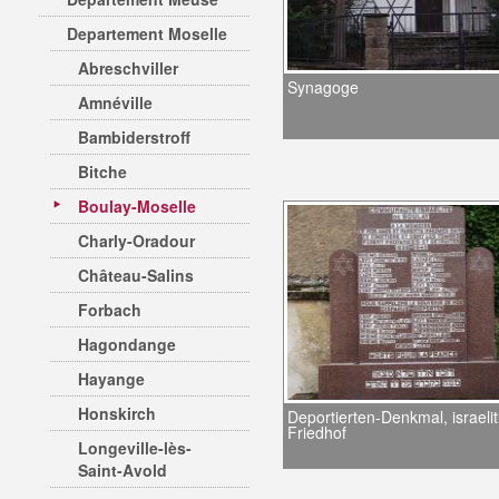
Departement Moselle
Abreschviller
Synagoge
Amnéville
Bambiderstroff
Bitche
Boulay-Moselle
Charly-Oradour
Château-Salins
Forbach
Hagondange
Hayange
Honskirch
Deportierten-Denkmal, israelit
Friedhof
Longeville-lès-
Saint-Avold