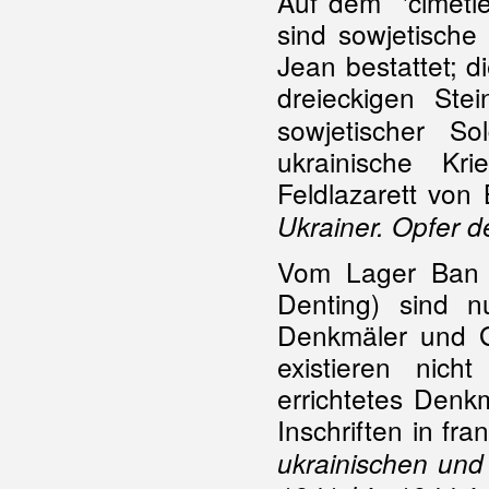
Auf dem 'cimetiè
sind sowjetisch
Jean bestattet; d
dreieckigen Stei
sowjetischer So
ukrainische Kr
Feldlazarett von 
Ukrainer. Opfer 
Vom Lager Ban 
Denting) sind n
Denkmäler und 
existieren nic
errichtetes Denkm
Inschriften in fra
ukrainischen und