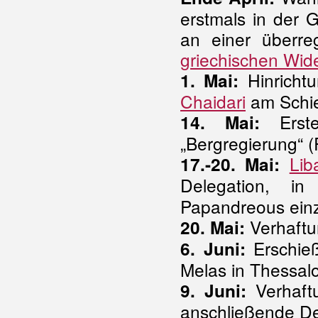
erstmals in der 
an einer überre
griechischen Wid
Hinricht
1. Mai:
Chaidari
am Schie
Erste
14. Mai:
„Bergregierung“ 
Lib
17.-20. Mai:
Delegation, i
Papandreous einz
Verhaftu
20. Mai:
Erschieß
6. Juni:
Melas in Thessalo
Verhaft
9. Juni:
anschließende De