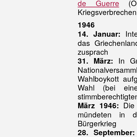
de Guerre
(ON
Kriegsverbrechen
1946
Inte
14. Januar:
das Griechenlan
zusprach
In Gr
31. März:
Nationalversamml
Wahlboykott aufg
Wahl (bei ein
stimmberechtigte
Die m
März 1946:
mündeten in d
Bürgerkrieg
28. September: