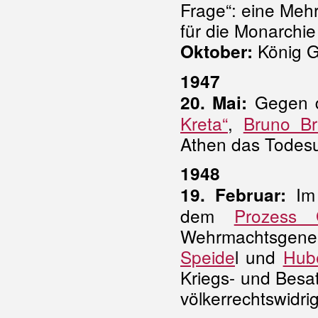
Frage“: eine Mehr
für die Monarchie
König G
Oktober:
1947
Gegen d
20. Mai:
Kreta“
,
Bruno Br
Athen das Todesurt
1948
Im 
19. Februar:
dem
Prozess 
Wehrmachtsgen
Speide
l und
Hub
Kriegs- und Bes
völkerrechtswidrig