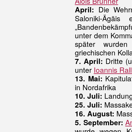
Alois Brunner
Die Wehrma
April:
Saloniki-Ägäis
„Bandenbekämpfun
unter dem Komm
später wurde
griechischen Kol
Dritte (u
7. April:
unter
Ioannis Rall
Kapitula
13. Mai:
in Nordafrika
Landung d
10. Juli:
Massake
25. Juli:
Mass
16. August:
A
5. September:
wurde wegen Ku