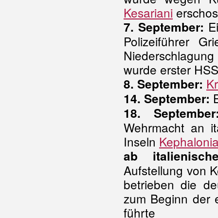
Kesariani
erschos
Ei
7. September:
Polizeiführer G
Niederschlagung 
wurde erster HS
Kr
8. September:
B
14. September:
18. September
Wehrmacht an ita
Inseln
Kephaloni
ab italienisch
Aufstellung von Ko
betrieben die de
zum Beginn der e
führte