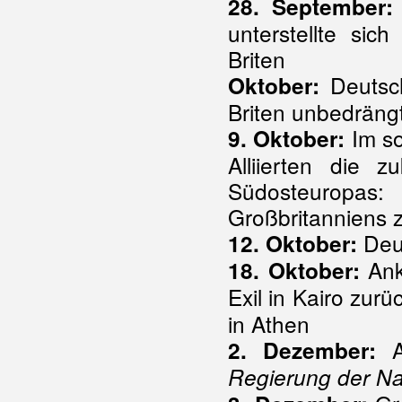
28. September:
unterstellte sic
Briten
Deutsch
Oktober:
Briten unbedräng
Im s
9. Oktober:
Alliierten die 
Südosteuropas:
Großbritanniens 
Deut
12. Oktober:
Anku
18. Oktober:
Exil in Kairo zu
in Athen
Au
2. Dezember:
Regierung der Na