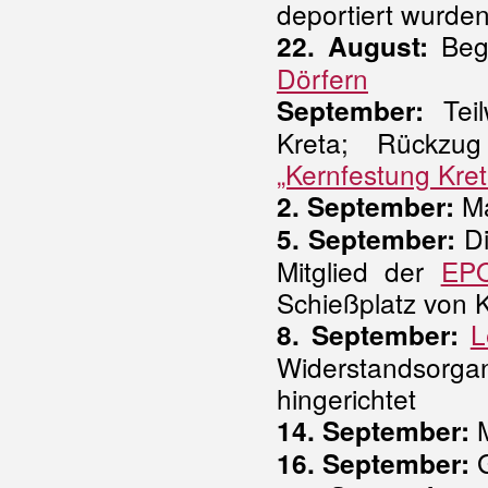
deportiert wurden
Begi
22. August:
Dörfern
Teil
September:
Kreta; Rückzu
„Kernfestung Kret
Ma
2. September:
Di
5. September:
Mitglied der
EP
Schießplatz von 
L
8. September:
Widerstandsorg
hingerichtet
M
14. September:
G
16. September: