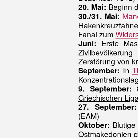
Beginn 
20. Mai:
Mano
30./31. Mai:
Hakenkreuzfah
Fanal zum
Wider
Erste Mas
Juni:
Zivilbevölkeru
Zerstörung von kr
In
T
September:
Konzentrationslag
G
9. September:
Griechischen Lig
27. September:
(EAM)
Blutige
Oktober:
Ostmakedonien d