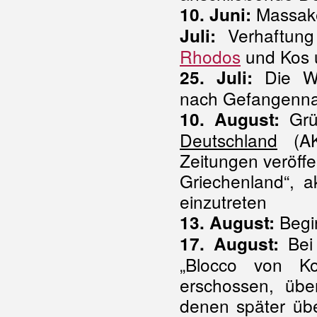
Massak
10. Juni:
Verhaftung
Juli:
Rhodos
und Kos 
Die Wi
25. Juli:
nach Gefangenna
Grü
10. August:
Deutschland
(AKF
Zeitungen veröffe
Griechenland“, 
einzutreten
Begi
13. August:
Bei 
17. August:
„Blocco von Ko
erschossen, übe
denen später üb