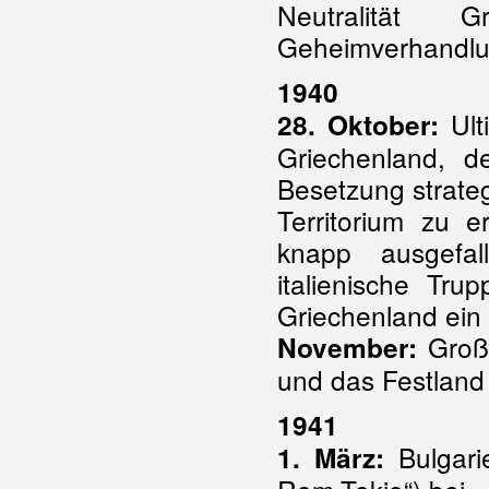
Neutralität 
Geheimverhandlu
1940
Ult
28. Oktober:
Griechenland, 
Besetzung strateg
Territorium zu 
knapp ausgefal
italienische Tru
Griechenland ein 
Großb
November:
und das Festland
1941
Bulgari
1. März: