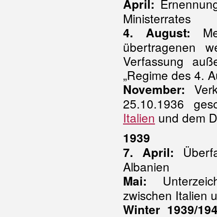
Ernennun
April:
Ministerrates
Met
4. August:
übertragenen w
Verfassung auße
„Regime des 4. A
Verk
November:
25.10.1936 gesc
Italien
und dem De
1939
Überfal
7. April:
Albanien
Unterzeich
Mai:
zwischen Italien
Winter 1939/194