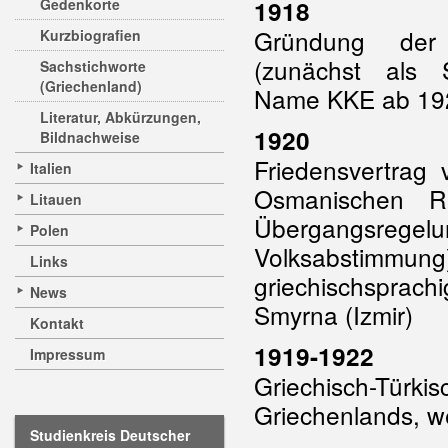
Gedenkorte
1918
Gründung der 
Kurzbiografien
(zunächst als So
Sachstichworte
(Griechenland)
Name KKE ab 19
Literatur, Abkürzungen,
1920
Bildnachweise
Friedensvertrag
Italien
Osmanischen Re
Litauen
Übergangsregel
Polen
Volksabstimm
Links
griechischsprac
News
Smyrna (Izmir)
Kontakt
1919-1922
Impressum
Griechisch-Tü
Griechenlands, we
Studienkreis Deutscher