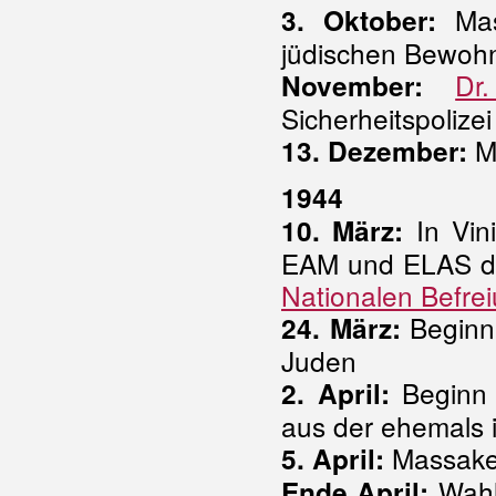
Mas
3. Oktober:
jüdischen Bewoh
Dr
November:
Sicherheitspolize
M
13. Dezember:
1944
In Vini
10. März:
EAM und ELAS di
Nationalen Befre
Beginn 
24. März:
Juden
Beginn 
2. April:
aus der ehemals i
Massake
5. April:
Wahl 
Ende April: