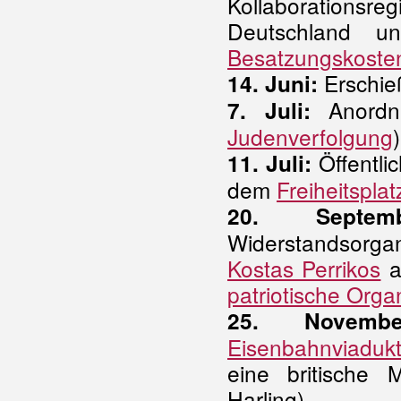
Kollaboration
Deutschland un
Besatzungskoste
Erschie
14. Juni:
Anordn
7. Juli:
Judenverfolgung
Öffentli
11. Juli:
dem
Freiheitsplat
20. Septemb
Widerstandsorga
Kostas Perrikos
a
patriotische Orga
25. Novembe
Eisenbahnviaduk
eine britische 
Harling)