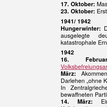
Mas
17. Oktober:
Erst
23. Oktober:
1941/ 1942
D
Hungerwinter:
ausgelegte deu
katastrophale Er
1942
16. Februar
Volksbefreiungs
Akommen 
März:
Darlehen „ohne Kre
In Zentralgriec
bewaffneten Part
Ein
14. März: