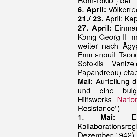
Rom-Tokio“) bei
Völkerre
6. April:
April: Ka
21./ 23.
Einmar
27. April:
König Georg II. 
weiter nach Ägyp
Emmanouil Tsoude
Sofoklis Veniz
Papandreou) etab
Aufteilung d
Mai:
und eine bul
Hilfswerks
Natio
Resistance“)
Eins
1. Mai:
Kollaborationsr
Dezember 1942)