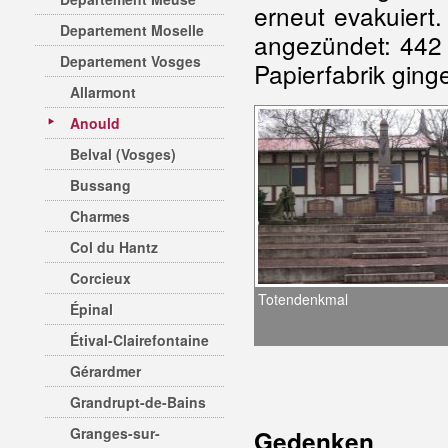
erneut evakuiert
Departement Moselle
angezündet: 442 
Departement Vosges
Papierfabrik ging
Allarmont
Anould
Belval (Vosges)
Bussang
Charmes
Col du Hantz
Corcieux
Totendenkmal
Épinal
Étival-Clairefontaine
Gérardmer
Grandrupt-de-Bains
Granges-sur-
Gedenken