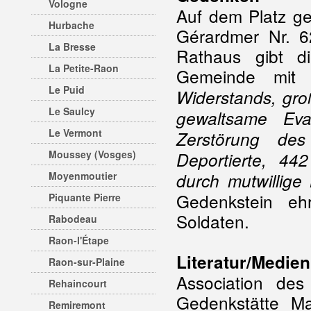
Vologne
Auf dem Platz g
Hurbache
Gérardmer Nr. 6
La Bresse
Rathaus gibt d
La Petite-Raon
Gemeinde mit 
Le Puid
Widerstands, gro
Le Saulcy
gewaltsame Ev
Le Vermont
Zerstörung de
Moussey (Vosges)
Deportierte, 44
Moyenmoutier
durch mutwillige
Gedenkstein eh
Piquante Pierre
Soldaten.
Rabodeau
Raon-l'Étape
Literatur/Medien
Raon-sur-Plaine
Association de
Rehaincourt
Gedenkstätte M
Remiremont