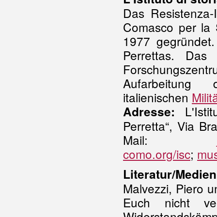
Das Resistenza-I
Comasco per la S
1977 gegründet.
Perrettas. Das
Forschungszent
Aufarbeitung
italienischen
Milit
L'Isti
Adresse:
Perretta“, Via B
Mail:
como.org/isc
;
mus
Literatur/Medien
Malvezzi, Piero u
Euch nicht ve
Widerstandskäm