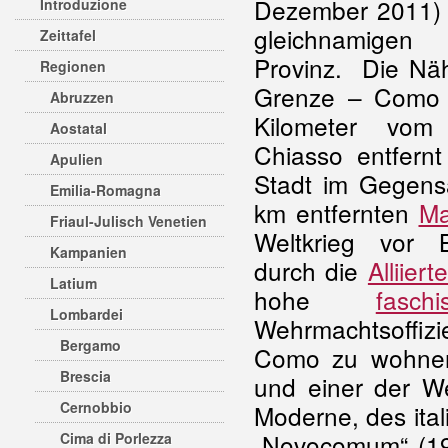
Dezember 2011) 
Introduzione
gleichnamigen
Zeittafel
Provinz. Die Nä
Regionen
Grenze – Como l
Abruzzen
Kilometer vom
Aostatal
Chiasso entfern
Apulien
Stadt im Gegens
Emilia-Romagna
km entfernten
Ma
Friaul-Julisch Venetien
Weltkrieg vor 
Kampanien
durch die
Alliiert
Latium
hohe
faschi
Lombardei
Wehrmachtsoffizie
Bergamo
Como zu wohnen.
Brescia
und einer der We
Cernobbio
Moderne, des ita
„Novocomum“ (19
Cima di Porlezza