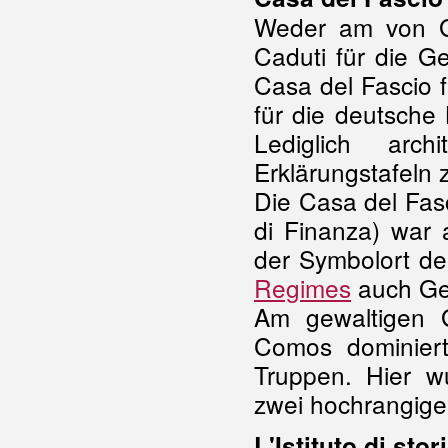
Weder am von Gi
Caduti für die G
Casa del Fascio 
für die deutsche
Lediglich arch
Erklärungstafeln
Die Casa del Fasc
di Finanza) war 
der Symbolort d
Regimes
auch Gef
Am gewaltigen 
Comos dominiert,
Truppen. Hier w
zwei hochrangige 
L'Istituto di st