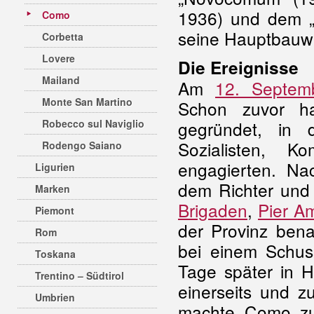
1936) und dem „
Como
seine Hauptbauwer
Corbetta
Lovere
Die Ereignisse
Mailand
Am
12. Septem
Monte San Martino
Schon zuvor ha
Robecco sul Naviglio
gegründet, in
Sozialisten, K
Rodengo Saiano
engagierten. Na
Ligurien
dem Richter und
Marken
Brigaden
,
Pier Am
Piemont
der Provinz ben
Rom
bei einem Schuss
Toskana
Tage später in H
Trentino – Südtirol
einerseits und z
Umbrien
machte Como zu 