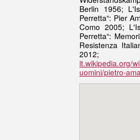
Berlin 1956; L'I
Perretta“: Pier Am
Como 2005; L'Is
Perretta“: Memori
Resistenza Ital
201
it.wikipedia.org/
uomini/pietro-ama