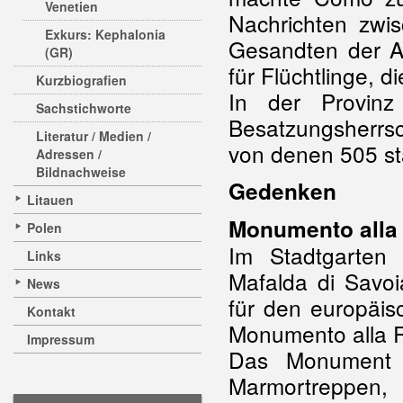
Venetien
Nachrichten zw
Exkurs: Kephalonia
Gesandten der Al
(GR)
für Flüchtlinge, d
Kurzbiografien
In der Provin
Sachstichworte
Besatzungsherrs
Literatur / Medien /
von denen 505 st
Adressen /
Bildnachweise
Gedenken
Litauen
Monumento alla
Polen
Im Stadtgarten
Links
Mafalda di Savo
News
für den europäi
Kontakt
Monumento alla R
Impressum
Das Monument b
Marmortreppe