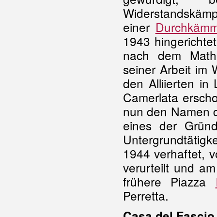
Widerst
einer
Durchkämm
1943 hingerichte
nach dem Mathe
seiner Arbeit im
den Alliierten i
Camerlata erscho
nun den Namen 
eines der Grün
Untergrundtätigk
1944 verhaftet, 
verurteilt und a
frühere Piazza
Perretta.
Casa del Fascio