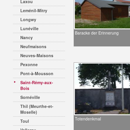
Laxou
Leménil-Mitry
Longwy
Lunéville
Baracke der Erinnerung
Nancy
Neufmaisons
Neuves-Maisons
Pexonne
Pont-à-Mousson
Saint-Rémy-aux-
Bois
Sornéville
Thil (Meurthe-et-
Moselle)
Totendenkmal
Toul