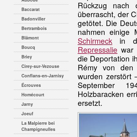
Rückzug nach 
Baccarat
überrascht, der 
Badonviller
getötet. Die Deu
Bertrambois
nahmen einige 
Blâmont
Schirmeck
in d
Boucq
Repressalie
war 
die Deportation i
Briey
Rémy von den D
Cirey-sur-Vezouse
wurden zerstört 
Conflans-en-Jarnisy
September 19
Écrouves
Holzbaracken err
Homécourt
ersetzt.
Jarny
Joeuf
La Malpierre bei
Champigneulles