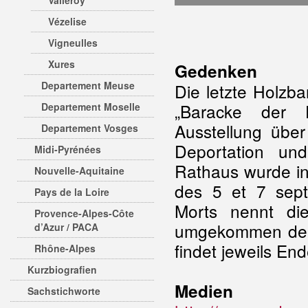
Valleroy
Vézelise
Vigneulles
Xures
Gedenken
Departement Meuse
Die letzte Holzba
„Baracke der E
Departement Moselle
Ausstellung über
Departement Vosges
Deportation un
Midi-Pyrénées
Rathaus wurde in
Nouvelle-Aquitaine
des 5 et 7 sep
Pays de la Loire
Morts nennt di
Provence-Alpes-Côte
umgekommen depo
d’Azur / PACA
findet jeweils En
Rhône-Alpes
Kurzbiografien
Medien
Sachstichworte