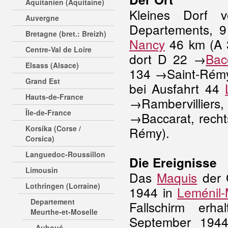
Aquitanien (Aquitaine)
Kleines Dorf 
Auvergne
Departements, 
Bretagne (bret.: Breizh)
Nancy
46 km (A 
Centre-Val de Loire
dort D 22 →
Bac
Elsass (Alsace)
134 →Saint-Rém
Grand Est
bei Ausfahrt 44
Hauts-de-France
→Rambervillie
Île-de-France
→Baccarat, rech
Korsika (Corse /
Rémy).
Corsica)
Languedoc-Roussillon
Die Ereignisse
Limousin
Das
Maquis
der 
Lothringen (Lorraine)
1944 in
Leménil-
Departement
Fallschirm erh
Meurthe-et-Moselle
September 1944
Auboué