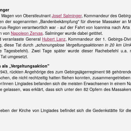
inger
r Wagen von Oberstleutnant
Josef Salminger
, Kommandeur des Gebirg
en der sogenannten „Bandenbekämpfung" für diverse Massaker an 
rus-Region verantwortlich war - auf der Fahrt von Ioannina nach Arta 
en von
Napoleon Zervas
. Salminger wurde dabei getötet.
d veranlasste General
Hubert Lanz
, Kommandeur der 1. Gebirgs-Divi
 diese Tat durch „
schonungslose Vergeltungsaktionen in 20 km Umk
he Tagesbefehl). Zwei Tage später wurde dieser Rachebefehl u.a.
 Tat umgesetzt.
 als „Vergeltungsaktion"
943, rückten Angehörige des zum Gebirgsjägerregiment 98 gehörenden 
schen, die nicht rechtzeitig hatten fliehen konnten, zusammengetriebe
/innen Lingiades befanden sich die meisten Erwachsenen in einem 
se gelassen, was erklärt, dass sich unter den 82 Opfern des Massaker
eben der Kirche von Lingiades befindet sich die Gedenkstätte für die