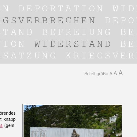
A
A
Schriftgröße
A
örendes
at knapp
ds
(gem.