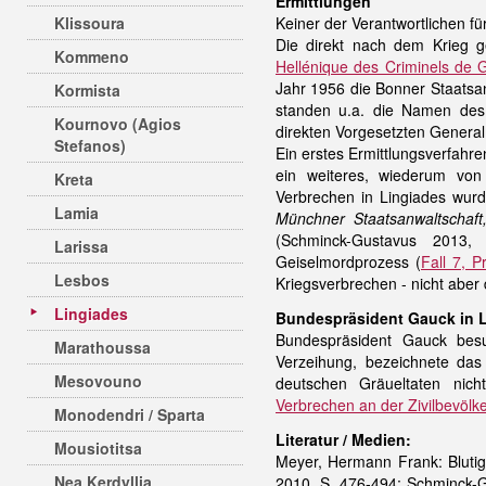
Ermittlungen
Klissoura
Keiner der Verantwortlichen f
Die direkt nach dem Krieg 
Kommeno
Hellénique des Criminels de
Jahr 1956 die Bonner Staatsan
Kormista
standen u.a. die Namen des
Kournovo (Agios
direkten Vorgesetzten General
Stefanos)
Ein erstes Ermittlungsverfahr
ein weiteres, wiederum von
Kreta
Verbrechen in Lingiades wurde
Lamia
Münchner Staatsanwaltschaft
(Schminck-Gustavus 2013
Larissa
Geiselmordprozess (
Fall 7, 
Lesbos
Kriegsverbrechen - nicht aber
Lingiades
Bundespräsident Gauck in 
Bundespräsident Gauck be
Marathoussa
Verzeihung, bezeichnete das 
Mesovouno
deutschen Gräueltaten nic
Verbrechen an der Zivilbevölk
Monodendri / Sparta
Literatur / Medien:
Mousiotitsa
Meyer, Hermann Frank: Blutige
Nea Kerdyllia
2010, S. 476-494; Schminck-G