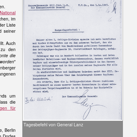
en.
National
chen, im
er Liste
d seiner
lt. Auch
n zu den
onte die
 worden
"
nberger
gangenen
ands um
dass die
ngen für
Tagesbefehl von General Lanz
, Berlin
n Dorfes