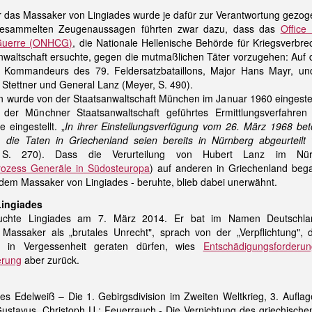
ür das Massaker von Lingiades wurde je dafür zur Verantwortung gezog
gesammelten Zeugenaussagen führten zwar dazu, dass das
Office 
 Guerre (ONHCG)
, die Nationale Hellenische Behörde für Kriegsverbre
waltschaft ersuchte, gegen die mutmaßlichen Täter vorzugehen: Auf d
 Kommandeurs des 79. Feldersatzbataillons, Major Hans Mayr, un
 Stettner und General Lanz (Meyer, S. 490).
en wurde von der Staatsanwaltschaft München im Januar 1960 eingestel
 der Münchner Staatsanwaltschaft geführtes Ermittlungsverfahre
 eingestellt. „
In ihrer Einstellungsverfügung vom 26. März 1968 bet
, die Taten in Griechenland seien bereits in Nürnberg abgeurteilt
, S. 270). Dass die Verurteilung von Hubert Lanz im Nür
Prozess Generäle in Südosteuropa
) auf anderen in Griechenland be
 dem Massaker von Lingiades - beruhte, blieb dabei unerwähnt.
Lingiades
suchte Lingiades am 7. März 2014. Er bat im Namen Deutschl
Massaker als „brutales Unrecht", sprach von der „Verpflichtung", 
ht in Vergessenheit geraten dürfen, wies
Entschädigungsforderu
erung
aber zurück.
s Edelweiß – Die 1. Gebirgsdivision im Zweiten Weltkrieg, 3. Auflage
ustavus, Christoph U.: Feuerrauch - Die Vernichtung des griechische