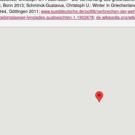
 Bonn 2013; Schminck-Gustavus, Christoph U.: Winter in Griechenland
944, Göttingen 2011;
www.sueddeutsche.de/politik/verbrechen-der-we
-gebirgsjaeger-lyngiades-ausloeschten-1.1902678
;
de.wikipedia.org/wik