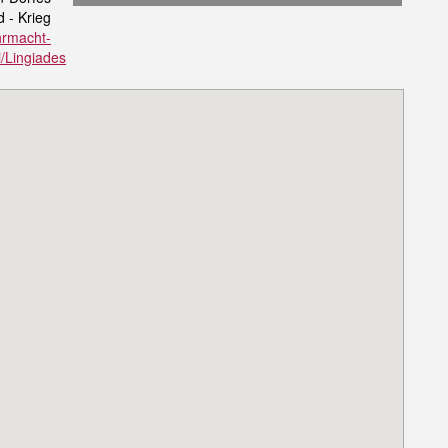
 - Krieg
hrmacht-
i/Lingiades