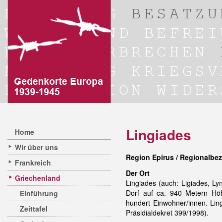
Lingiades
Home
Wir über uns
Region Epirus / Regionalbez
Frankreich
Der Ort
Griechenland
Lingiades (auch: Ligiades, L
Dorf auf ca. 940 Metern Hö
Einführung
hundert Einwohner/innen. Li
Zeittafel
Präsidialdekret 399/1998).