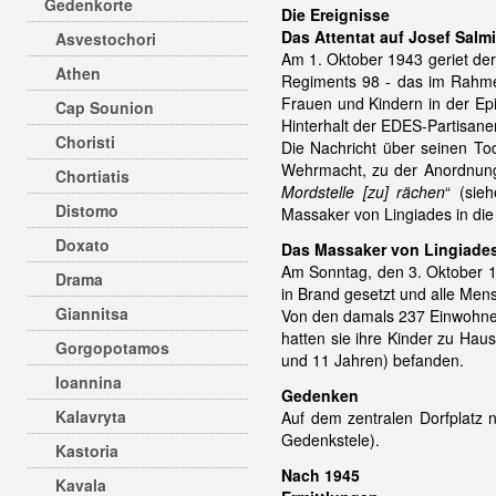
Gedenkorte
Die Ereignisse
Das Attentat auf Josef Salm
Asvestochori
Am 1. Oktober 1943 geriet de
Athen
Regiments 98 - das im Rahm
Frauen und Kindern in der Epi
Cap Sounion
Hinterhalt der EDES-Partisan
Choristi
Die Nachricht über seinen To
Wehrmacht, zu der Anordnung,
Chortiatis
Mordstelle [zu] rächen
“ (sie
Distomo
Massaker von Lingiades in die
Doxato
Das Massaker von Lingiades
Am Sonntag, den 3. Oktober 1
Drama
in Brand gesetzt und alle Men
Giannitsa
Von den damals 237 Einwohner
hatten sie ihre Kinder zu Hau
Gorgopotamos
und 11 Jahren) befanden.
Ioannina
Gedenken
Kalavryta
Auf dem zentralen Dorfplatz n
Gedenkstele).
Kastoria
Nach 1945
Kavala