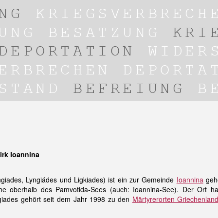
irk Ioannina
yngiades, Lyngiádes und Ligkiades) ist ein zur Gemeinde
Ioannina
geh
he oberhalb des Pamvotida-Sees (auch: Ioannina-See). Der Ort h
ngiades gehört seit dem Jahr 1998 zu den
Märtyrerorten Griechenlan