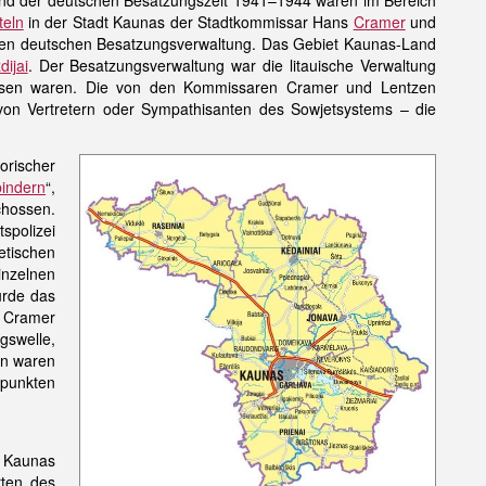
ährend der deutschen Besatzungszeit 1941–1944 waren im Bereich
teln
in der Stadt Kaunas der Stadtkommissar Hans
Cramer
und
zten deutschen Besatzungsverwaltung. Das Gebiet Kaunas-Land
dijai
. Der Besatzungsverwaltung war die litauische Verwaltung
wiesen waren. Die von den Kommissaren Cramer und Lentzen
on Vertretern oder Sympathisanten des Sowjetsystems – die
orischer
indern
“,
hossen.
spolizei
tischen
nzelnen
urde das
 Cramer
gswelle,
en waren
lpunkten
 Kaunas
rten des