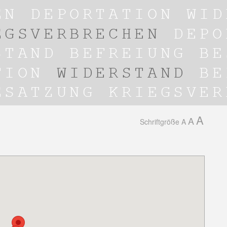
A
A
Schriftgröße
A