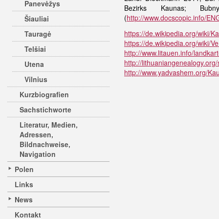
Panevėžys
Bezirks Kaunas; Bubn
(
http://www.docscopic.info/EN
Šiauliai
https://de.wikipedia.org/wiki/K
Tauragė
https://de.wikipedia.org/wiki/
Telšiai
http://www.litauen.info/landkar
http://lithuaniangenealogy.org
Utena
http://www.yadvashem.org/Ka
Vilnius
Kurzbiografien
Sachstichworte
Literatur, Medien,
Adressen,
Bildnachweise,
Navigation
Polen
Links
News
Kontakt