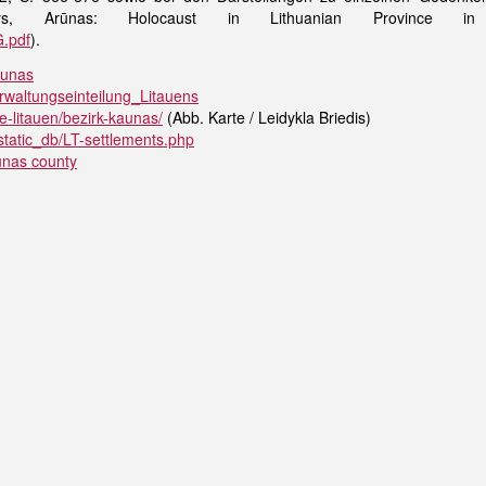
ys, Arūnas: Holocaust in Lithuanian Province i
G.pdf
).
aunas
Verwaltungseinteilung_Litauens
te-litauen/bezirk-kaunas/
(Abb. Karte / Leidykla Briedis)
/static_db/LT-settlements.php
unas county