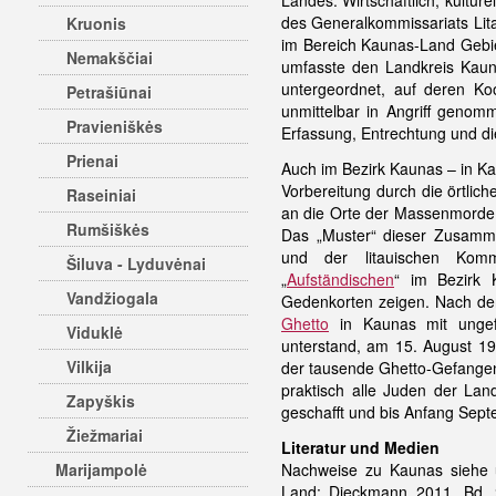
Landes. Wirtschaftlich, kultu
des Generalkommissariats Lit
Kruonis
im Bereich Kaunas-Land Gebi
Nemakščiai
umfasste den Landkreis Kau
untergeordnet, auf deren K
Petrašiūnai
unmittelbar in Angriff geno
Pravieniškės
Erfassung, Entrechtung und di
Prienai
Auch im Bezirk Kaunas – in Ka
Vorbereitung durch die örtlich
Raseiniai
an die Orte der Massenmorde 
Rumšiškės
Das „Muster“ dieser Zusamme
und der litauischen Kommu
Šiluva - Lyduvėnai
„
Aufständischen
“ im Bezirk 
Vandžiogala
Gedenkorten zeigen. Nach de
Ghetto
in Kaunas mit ungef
Viduklė
unterstand, am 15. August 194
Vilkija
der tausende Ghetto-Gefangen
praktisch alle Juden der La
Zapyškis
geschafft und bis Anfang Sep
Žiežmariai
Literatur und Medien
Marijampolė
Nachweise zu Kaunas siehe 
Land: Dieckmann 2011, Bd. 