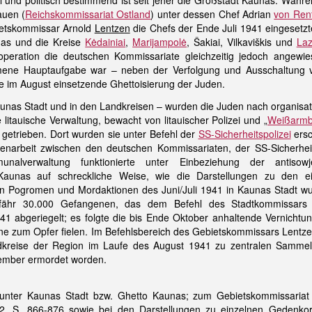
rell und politisch bestimmend ist seit jeher die Großstadt Kaunas. W
auen (
Reichskommissariat Ostland
) unter dessen Chef Adrian
von Ren
etskommissar Arnold
Lentzen
die Chefs der Ende Juli 1941 eingeset
nas und die Kreise
Kėdainiai
,
Marijampolė
, Šakiai, Vilkaviškis und
Laz
ooperation die deutschen Kommissariate gleichzeitig jedoch ange
mmene Hauptaufgabe war – neben der Verfolgung und Ausschaltung v
e im August einsetzende Ghettoisierung der Juden.
unas Stadt und in den Landkreisen – wurden die Juden nach organisat
e litauische Verwaltung, bewacht von litauischer Polizei und „
Weißarmb
getrieben. Dort wurden sie unter Befehl der
SS-Sicherheitspolizei
ersc
narbeit zwischen den deutschen Kommissariaten, der SS-Sicherheit
nalverwaltung funktionierte unter Einbeziehung der antisowje
Kaunas auf schreckliche Weise, wie die Darstellungen zu den ei
n Pogromen und Mordaktionen des Juni/Juli 1941 in Kaunas Stadt w
ähr 30.000 Gefangenen, das dem Befehl des Stadtkommissars
1 abgeriegelt; es folgte die bis Ende Oktober anhaltende Vernichtun
e zum Opfer fielen. Im Befehlsbereich des Gebietskommissars Lentz
ndkreise der Region im Laufe des August 1941 zu zentralen Samme
tember ermordet worden.
unter Kaunas Stadt bzw. Ghetto Kaunas; zum Gebietskommissariat
2, S. 866-876 sowie bei den Darstellungen zu einzelnen Gedenko