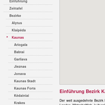
Einführung
Zeittafel
Bezirke
Alytus
Klaipėda
Kaunas
Ariogala
Babtai
Garliava
Jieznas
Jonava
Kaunas Stadt
Kaunas Forts
Einführung Bezirk 
Kėdainiai
Der weit ausgedehnte Bezirk 
Krakes