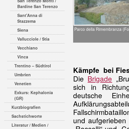
San Terenzo Monti /
Bardine San Terenzo
Sant'Anna di
Stazzema
Parco della Rimembranza (Fot
Siena
Vallucciole / Stia
Vecchiano
Vinca
Trentino – Südtirol
Kämpfe bei Fie
Umbrien
Die
Brigade
„Bru
Venetien
sich in Richtun
Exkurs: Kephalonia
deutsche Einh
(GR)
Aufklärung
Kurzbiografien
Fallschirmbataill
Sachstichworte
und aufgerieben
Literatur / Medien /
„Rosselli“ und „C