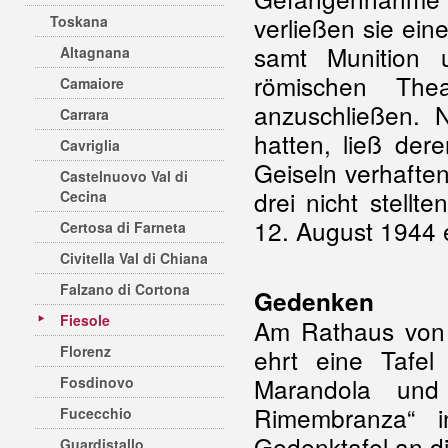
verließen sie ei
Toskana
samt Munition 
Altagnana
römischen The
Camaiore
anzuschließen. 
Carrara
hatten, ließ de
Cavriglia
Geiseln verhaften
Castelnuovo Val di
drei nicht stell
Cecina
12. August 1944 
Certosa di Farneta
Civitella Val di Chiana
Falzano di Cortona
Gedenken
Fiesole
Am Rathaus von 
Florenz
ehrt eine Tafel 
Marandola und 
Fosdinovo
Rimembranza“ i
Fucecchio
Gedenktafel an di
Guardistallo