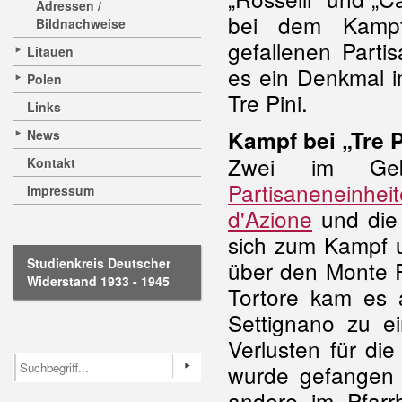
Adressen /
bei dem Kam
Bildnachweise
gefallenen Parti
Litauen
es ein Denkmal im
Polen
Tre Pini.
Links
Kampf bei „Tre P
News
Zwei im Geb
Kontakt
Partisaneneinhei
Impressum
d'Azione
und die 
sich zum Kampf 
Studienkreis Deutscher
über den Monte 
Widerstand 1933 - 1945
Tortore kam es 
Settignano zu 
Verlusten für die
wurde gefangen
andere im Pfarr