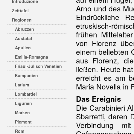
Introduzione
Arno und des Mug
Zeittafel
Eindrückliche 
Regionen
etruskisch-römis
Abruzzen
frühen Mittelalte
Aostatal
von Florenz üb
Apulien
einem beliebten O
Emilia-Romagna
aus Florenz, die
Friaul-Julisch Venetien
ließen. Heute ha
Kampanien
erreicht es am 
Maria Novella in 
Latium
Lombardei
Das Ereignis
Ligurien
Die Carabinieri A
Marken
Sbarretti, deren D
Piemont
Verbindung m
Rom
Gefangennahme