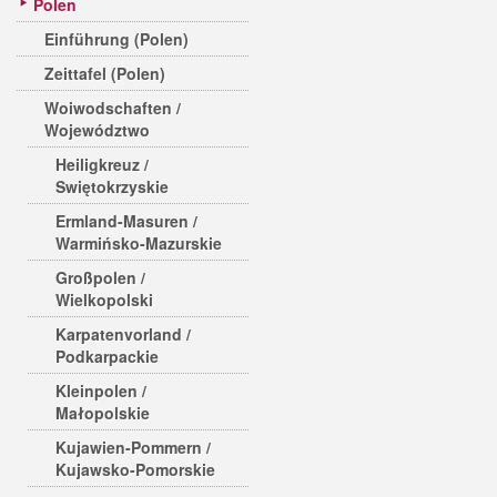
Polen
Einführung (Polen)
Zeittafel (Polen)
Woiwodschaften /
Województwo
Heiligkreuz /
Swiętokrzyskie
Ermland-Masuren /
Warmińsko-Mazurskie
Großpolen /
Wielkopolski
Karpatenvorland /
Podkarpackie
Kleinpolen /
Małopolskie
Kujawien-Pommern /
Kujawsko-Pomorskie