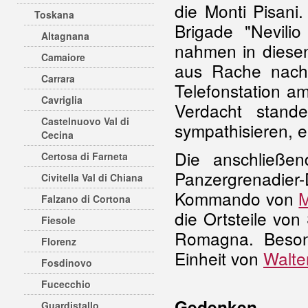
die Monti Pisani
Toskana
Brigade "Nevili
Altagnana
nahmen in diese
Camaiore
aus Rache nach 
Carrara
Telefonstation a
Cavriglia
Verdacht stand
Castelnuovo Val di
sympathisieren, 
Cecina
Die anschließ
Certosa di Farneta
Panzergrenadie
Civitella Val di Chiana
Kommando von
Falzano di Cortona
die Ortsteile vo
Fiesole
Romagna. Besond
Florenz
Einheit von
Walte
Fosdinovo
Fucecchio
Gedenken
Guardistallo