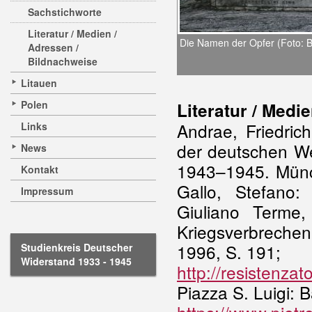
Sachstichworte
Literatur / Medien /
Die Namen der Opfer (Foto: Ba
Adressen /
Bildnachweise
Litauen
Polen
Literatur / Medie
Andrae, Friedric
Links
der deutschen We
News
1943–1945. Münch
Kontakt
Gallo, Stefano:
Impressum
Giuliano Terme,
Kriegsverbreche
1996, S. 191;
Studienkreis Deutscher
Widerstand 1933 - 1945
http://resistenz
Piazza S. Luigi: Ba