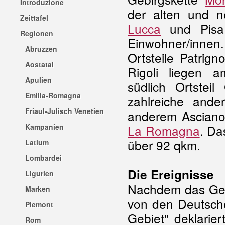
Introduzione
der alten und 
Zeittafel
Lucca
und Pisa.
Regionen
Einwohner/inn
Abruzzen
Ortsteile Patrig
Aostatal
Rigoli liegen a
Apulien
südlich Ortstei
Emilia-Romagna
zahlreiche ande
Friaul-Julisch Venetien
anderem Ascian
Kampanien
La Romagna
. Da
über 92 qkm.
Latium
Lombardei
Die Ereignisse
Ligurien
Nachdem das Gebi
Marken
von den Deutsche
Piemont
Gebiet" deklarie
Rom