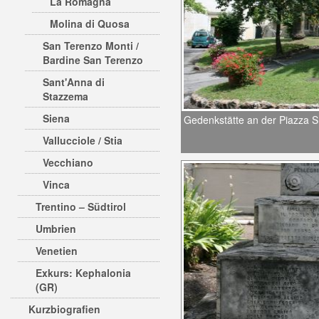
La Romagna
Molina di Quosa
San Terenzo Monti /
Bardine San Terenzo
Sant'Anna di
Stazzema
Siena
Gedenkstätte an der Piazza S. 
Vallucciole / Stia
Vecchiano
Vinca
Trentino – Südtirol
Umbrien
Venetien
Exkurs: Kephalonia
(GR)
Kurzbiografien