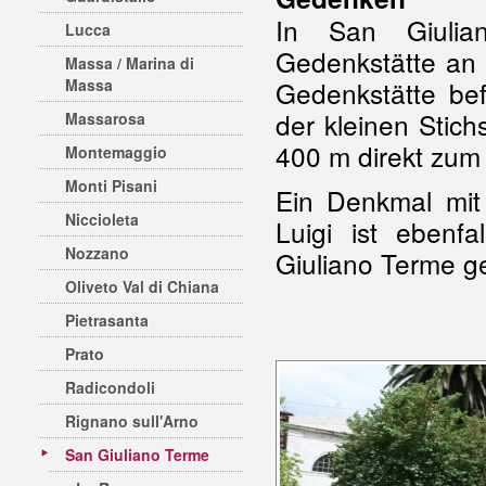
In San Giulia
Lucca
Gedenkstätte an
Massa / Marina di
Massa
Gedenkstätte be
der kleinen Stic
Massarosa
400 m direkt zum
Montemaggio
Monti Pisani
Ein Denkmal mit
Niccioleta
Luigi ist eben
Nozzano
Giuliano Terme g
Oliveto Val di Chiana
Pietrasanta
Prato
Radicondoli
Rignano sull'Arno
San Giuliano Terme