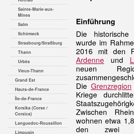
Sainte-Marie-aux-
Mines
Einführung
Salm
Die historische
Schirmeck
wurde im Rahmen
Strasbourg/Straßburg
2016 mit den 
Thann
Ardenne
und
L
Urbès
neuen Re
Vieux-Thann
zusammengeschl
Grand Est
Die
Grenzregion
Hauts-de-France
Kriege durchlit
Île-de-France
Staatszugehör
Korsika (Corse /
Zwischen Rhei
Corsica)
wohnen etwa 1,8
Languedoc-Roussillon
den zwei De
Limousin