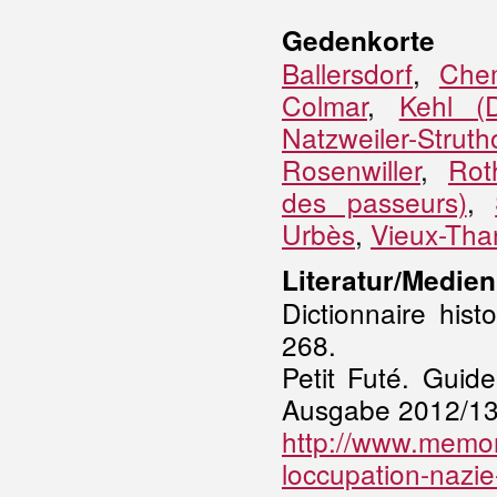
Gedenkorte
Ballersdorf
,
Che
Colmar
,
Kehl (
Natzweiler-Struth
Rosenwiller
,
Rot
des passeurs)
,
Urbès
,
Vieux-Tha
Literatur/Medien
Dictionnaire his
268.
Petit Futé. Guid
Ausgabe 2012/13,
http://www.memore
loccupation-nazie