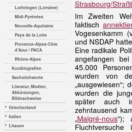
Strasbourg/Straß
Lothringen (Lorraine)
Im Zweiten Wel
Midi-Pyrénées
faktisch
annektier
Nouvelle-Aquitaine
Vogesenkamm (
Pays de la Loire
und NSDAP hatte
Provence-Alpes-Côte
Eine radikale Pol
d’Azur / PACA
angefangen bei
Rhône-Alpes
45.000 Persone
Kurzbiografien
wurden von de
Sachstichworte
„ausgewiesen“; d
Literatur, Medien,
wurden die jun
Abkürzungen,
Bildnachweise
später auch
Griechenland
zehntausend ka
„
Malgré-nous
“);
Italien
Fluchtversuche
Litauen