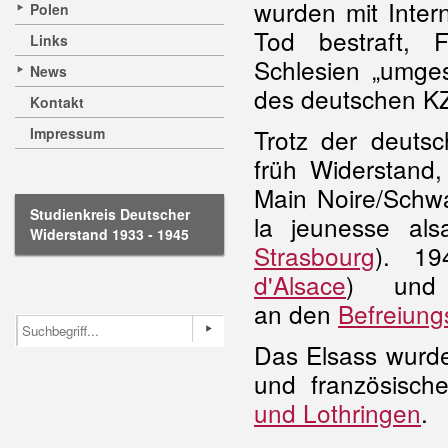
wurden mit Inte
Polen
Tod bestraft, F
Links
Schlesien „umges
News
des deutschen 
Kontakt
Trotz der deutsc
Impressum
früh Widerstand
Main Noire/Schw
Studienkreis Deutscher
la jeunesse al
Widerstand 1933 - 1945
Strasbourg
). 1
d'Alsace
) und 
an den
Befreiun
Das Elsass wurde
und französisch
und Lothringen
.