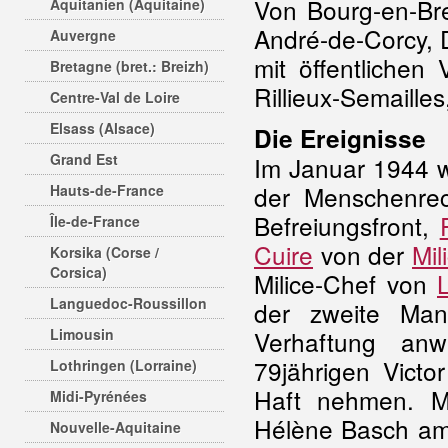
Von Bourg-en-Br
Aquitanien (Aquitaine)
André-de-Corcy, 
Auvergne
mit öffentlichen
Bretagne (bret.: Breizh)
Rillieux-Semailles
Centre-Val de Loire
Elsass (Alsace)
Die Ereignisse
Grand Est
Im Januar 1944 
der Menschenrech
Hauts-de-France
Befreiungsfront,
Île-de-France
Cuire
von der
Mil
Korsika (Corse /
Corsica)
Milice-Chef von
Languedoc-Roussillon
der zweite Ma
Limousin
Verhaftung an
79jährigen Victo
Lothringen (Lorraine)
Haft nehmen. Mi
Midi-Pyrénées
Hélène Basch am
Nouvelle-Aquitaine