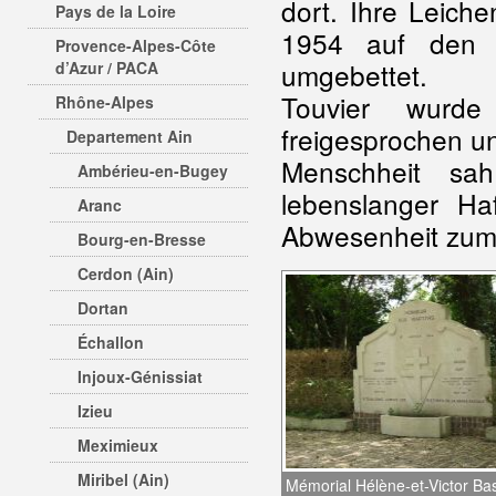
dort. Ihre Leich
Pays de la Loire
1954 auf den 
Provence-Alpes-Côte
umgebettet.
d’Azur / PACA
Touvier wurd
Rhône-Alpes
freigesprochen u
Departement Ain
Menschheit sa
Ambérieu-en-Bugey
lebenslanger Haf
Aranc
Abwesenheit zum T
Bourg-en-Bresse
Cerdon (Ain)
Dortan
Échallon
Injoux-Génissiat
Izieu
Meximieux
Miribel (Ain)
Mémorial Hélène-et-Victor Ba