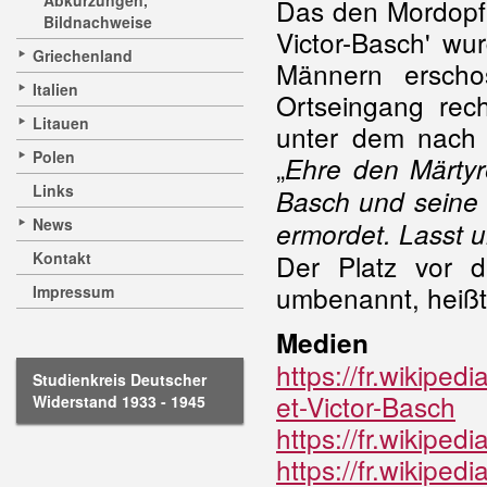
Abkürzungen,
Das den Mordopf
Bildnachweise
Victor-Basch' wur
Griechenland
Männern ersch
Italien
Ortseingang re
Litauen
unter dem nach i
Polen
„
Ehre den Märtyr
Links
Basch und seine 
News
ermordet. Lasst 
Kontakt
Der Platz vor 
umbenannt, heißt 
Impressum
Medien
https://fr.wiki
Studienkreis Deutscher
et-Victor-Basch
Widerstand 1933 - 1945
https://fr.wikiped
https://fr.wiki